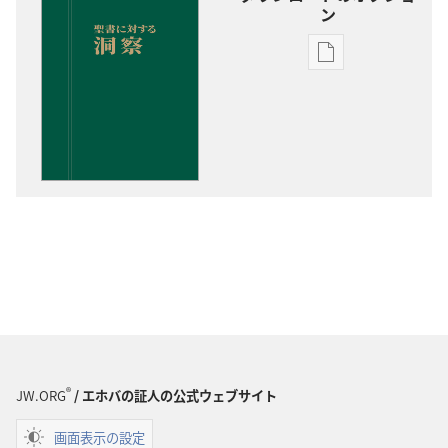
ン
出
版
物
の
ダ
ウ
ン
ロー
ド
オ
プ
ショ
ン
聖
®
JW.ORG
/ エホバの証人の公式ウェブサイト
書
に
画面表示の設定