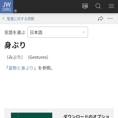
JW.ORG
ロ
サ
JW.ORG
メ
グ
イ
の
ニ
イ
聖書に対する洞察
ト
検
を
ン
の
索
表
（新
言語を選ぶ
言
示
し
語
身ぶり
い
を
タ
変
ブ
（みぶり）（Gestures）
え
で
「
姿勢と身ぶり
」を参照。
る
開
く）
ダウンロードのオプショ