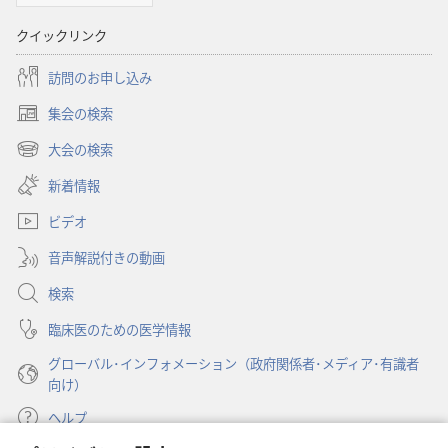
対
クイックリンク
す
る
訪問のお申し込み
洞
察
集会の検索
（新
し
大会の検索
（新
い
し
新着情報
タ
い
ブ
ビデオ
タ
で
ブ
開
音声解説付きの動画
で
く）
開
検索
く）
臨床医のための医学情報
グローバル･インフォメーション（政府関係者･メディア･有識者
向け）
ヘルプ