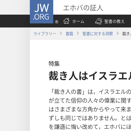
JW.ORG
エホバの証人
ホーム
聖書の教え
ライブラリー
書籍
聖書に対する洞察
裁き
特集
裁き人はイスラエ
「裁き人の書」は，イスラエル
が立てた信仰の人々の偉業に関
はさまざまな方角からやって来
ずしも同じではありません。と
を謙遜に悔い改めて，エホバに