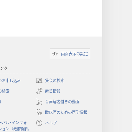
画面表示の設定
ンク
のお申し込み
集会の検索
（新
し
の検索
新着情報
い
オ
音声解説付きの動画
タ
ブ
臨床医のための医学情報
で
開
ーバル･インフォ
ヘルプ
く）
ション（政府関係