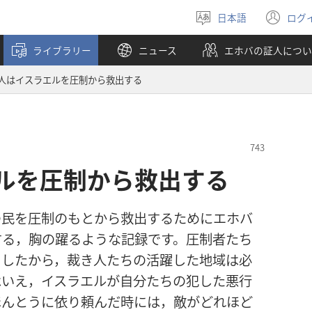
日本語
ログ
言
（
語
し
ライブラリー
ニュース
エホバの証人につい
を
い
選
タ
人はイスラエルを圧制から救出する
ぶ
ブ
で
開
く
ルを圧制から救出する
の民を圧制のもとから救出するためにエホバ
する，胸の躍るような記録です。圧制者たち
ましたから，裁き人たちの活躍した地域は必
はいえ，イスラエルが自分たちの犯した悪行
ほんとうに依り頼んだ時には，敵がどれほど