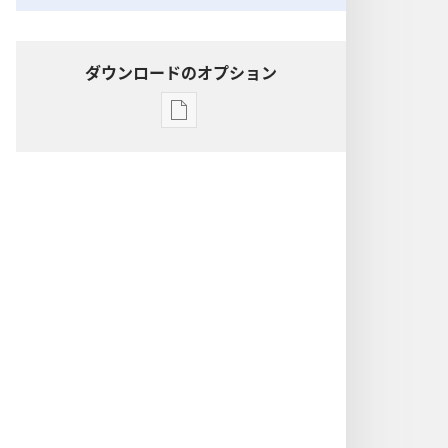
ダウンロードのオプション
出
版
物
の
ダ
ウ
ン
ロー
ド
オ
プ
ショ
ン
聖