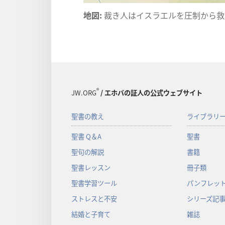
地図:
裁き人はイスラエルを圧制から救
®
JW.ORG
/ エホバの証人の公式ウェブサイト
聖書の教え
ライブラリ
聖書 Q＆A
聖書
聖句の解説
書籍
聖書レッスン
冊子類
聖書学習ツール
パンフレット
ストレスと不安
シリーズ記
結婚と子育て
雑誌