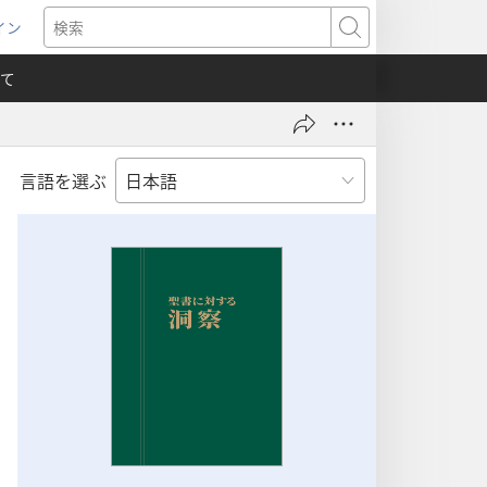
イン
新
検
索
て
言語を選ぶ
）