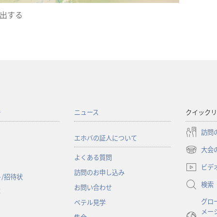
出する
ー
ニュース
クイックリ
訪問
エホバの証人について
大会
（新
よくある質問
し
ビデ
訪問のお申し込み
い
/招待状
検索
タ
お問い合わせ
事
ブ
グロ
ベテル見学
で
メー
開