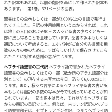
れた訳本もあれば，以前の翻訳を基にして作られた訳本も
あります。―第1巻，321ページの図表。
聖書はその全巻もしくは一部が3,000以上の言語で発行さ
れてきました。言語の使用範囲という点からすれば，これ
は地上の人口のおよそ90％の人々が聖書の少なくとも一
部に接し得ることを意味しています。聖書の訳本もしくは
翻訳について考慮すると，エホバ神がご自分のみ言葉を無
数の人々の益のために，すばらしい仕方で保存させてこら
れたことに対する感謝の念が生じます。
ヘブライ語聖書の古代訳
ヘブライ語で書かれたヘブライ
語聖書の全巻もしくはその一部（数か所のアラム語部分は
別として）の現存する古写本は今日，恐らく6,000点に上
ります。また，様々な言語によるヘブライ語聖書の古い訳
本もしくは翻訳の多数の写本が今でも残っていることが知
られています。一部の訳本は元々，それ以前のヘブライ語
からの翻訳の重訳でした。例えば，古ラテン語訳のヘブラ
イ語聖書部分は，セプトゥアギンタ訳，つまりヘブライ語