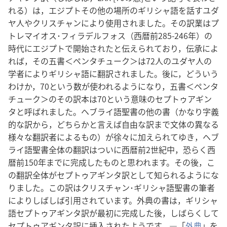
れる）は，エジプトその他の場所のギリシャ語を話すユダ
ヤ人やクリスチャンにより使用されました。その訳業はプ
トレマイオス･フィラデルフォス（西暦前285-246年）の
時代にエジプトで開始されたと伝えられており，伝承によ
れば，その五書＜ペンタチューク＞は72人のユダヤ人の
学者によりギリシャ語に翻訳されました。後に，どういう
わけか，70という数が使われるようになり，五書＜ペンタ
チューク＞のその訳本は70という意味のセプトゥアギン
タと呼ばれました。ヘブライ語聖書の他の書（かなり字義
的な訳から，どちらかと言えば自由な訳まで文体の異なる
様々な翻訳者によるもの）が徐々に加えられてゆき，ヘブ
ライ語聖書全体の翻訳はついに西暦前2世紀中，恐らく西
暦前150年までに完成したものと思われます。その後，こ
の翻訳全体がセプトゥアギンタ訳として知られるようにな
りました。この訳はクリスチャン･ギリシャ語聖書の筆者
によりしばしば引用されています。外典の書は，ギリシャ
語セプトゥアギンタ訳が最初に完成した後，しばらくして
セプトゥアギンタ訳に挿入されたようです。―「
外典
」を