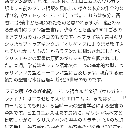
古ラテン語訳
これは，基本的にヒエロニムスのウルガタ
訳よりも前のラテン語訳を反映した様々な本文の集合的な
呼び名（ウェトゥス･ラティナ）です。これらは多分，西
暦2世紀後半から現われたものと思われますが，確証のあ
る最初期のラテン語聖書は，少なくとも西暦250年ごろの
北アフリカのカルタゴのものです。ヘブライ語聖書はギリ
シャ語セプトゥアギンタ訳（オリゲネスによりまだ改訂さ
れていなかったもの）からラテン語に翻訳されましたが，
クリスチャンの聖書は原語のギリシャ語から訳されまし
た。普通，学者は古ラテン語本文の二つの基本的な型，つ
まりアフリカ型とヨーロッパ型に言及します。現存する最
初期の聖書写本は西暦4世紀と5世紀のものです。
ラテン語「ウルガタ訳」
ラテン語ウルガタ訳（ウルガタ･
ラティナ）
はエウセビオス･ヒエロニムス，またはジェ
ロームとしても知られる当時一流の聖書学者による聖書の
全訳です。ヒエロニムスはまず最初に，ギリシャ語本文と
比較しながら，クリスチャンの聖書の古ラテン語訳の改訂
に着手し，福音書から始めて，福音書の訳を西暦383年か