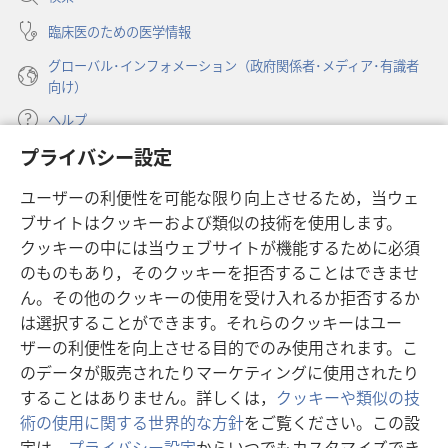
く）
臨床医のための医学情報
グローバル･インフォメーション（政府関係者･メディア･有識者
向け）
ヘルプ
プライバシー設定
寄付
（新
ユーザーの利便性を可能な限り向上させるため，当ウェ
し
ブサイトはクッキーおよび類似の技術を使用します。
い
ものみの塔 オンライン・ライブラリー
（新
タ
クッキーの中には当ウェブサイトが機能するために必須
し
ブ
®
のものもあり，そのクッキーを拒否することはできませ
JW Hub
い
（新
で
ん。その他のクッキーの使用を受け入れるか拒否するか
タ
し
開
®
JW Library
ブ
は選択することができます。それらのクッキーはユー
い
く）
で
タ
ザーの利便性を向上させる目的でのみ使用されます。こ
®
Watchtower Library
開
ブ
のデータが販売されたりマーケティングに使用されたり
く）
で
することはありません。詳しくは，
クッキーや類似の技
開
術の使用に関する世界的な方針
をご覧ください。この設
く）
定は，
プライバシー設定
からいつでもカスタマイズでき