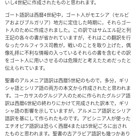
いし4世紀に作成されたものと思われます。
ゴート語訳は西暦4世紀中，ゴート人がモエシア（セルビ
アおよびブルガリア）地方に定住した時期に，それらゴー
ト人のために作成されました。この訳ではサムエル記と列
王記の各々の書が省かれていますが，それはこの翻訳を行
なったウルフィラス司教が，戦いのことを取り上げた，偶
像礼拝に不利な情報の入っているそれらの書を含むその訳
をゴート人に用いさせるのは危険だと考えたためだったと
伝えられています。
聖書のアルメニア語訳は西暦5世紀のもので，多分，ギリ
シャ語とシリア語の両方の本文から作成されたと思われま
す。コーカサスのグルジア人のために作られたグルジア語
訳は西暦6世紀の終わりにかけて完成された訳本で，ギリ
シャ語の影響を示していますが，アルメニア語訳とシリア
語訳を基にして作られたものです。アビシニア人が使った
エチオピア語訳は恐らく西暦4または5世紀ごろに出され
たものと思われます。聖書の古アラビア語訳も幾つかあり