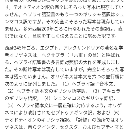
す。テオドティオン訳の完全にそろった写本は現存してい
ません。ヘブライ語聖書のもう一つのギリシャ語訳はシュ
ンマコス訳ですが，その完全にそろった写本は現存してい
ません。多分西暦200年ごろに行なわれたその翻訳は，直
訳ではなく，意味を正しく伝えることに努めた訳です。
西暦245年ごろ，エジプト，アレクサンドリアの著名な学
者オリゲネスは，ヘクサプラ（「六重」の意）と呼ばれ
る，ヘブライ語聖書の多言語対照訳の大作を完成しまし
た。その断片写本は現存していますが，完全にそろった写
本は残っていません。オリゲネスは本文を六つの並行欄に
次のように配列しました。（1）ヘブライ語子音本文，
（2）ヘブライ語本文のギリシャ語字訳，（3）アキュラ
のギリシャ語訳，（4）シュンマコスのギリシャ語訳，
（5）ヘブライ語本文に一層正確に対応するよう，オリゲ
ネスにより改訂されたセプトゥアギンタ訳，および（6）
テオドティオンのギリシャ語訳。「詩編」の箇所ではオリ
ゲネスは，自らクインタ，セクスタ，およびセプティマと