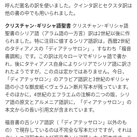
呼んだ匿名の訳を使いました。クインタ訳とセクスタ訳は
他の書の中でも用いられました。
クリスチャン･ギリシャ語聖書
クリスチャン･ギリシャ語
聖書のシリア語（アラム語の一方言）訳は2世紀以後に作
られました。特に注目に値するシリア語訳は，西暦2世紀
のタティアノスの「ディアテッサロン」，すなわち「福音
書調和」です。この訳は元々ローマでギリシャ語で書か
れ，後にタティアノス自身によりシリアでシリア語に訳さ
れたようですが，この点は定かではありません。今日，
「ディアテッサロン」のアラビア語訳と3世紀のギリシャ
語の小さな獣皮紙＜ヴェラム＞断片写本が残っています。
そのほかに，4世紀のエフラエムの注解の二つの版，シリ
ア語の原文とアルメニア語訳に，「ディアテッサロン」の
本文からの長い引用文が含まれています。
福音書の古シリア語訳（「ディアテッサロン」以外のも
の）で現存しているのは不完全な写本だけですが，それは