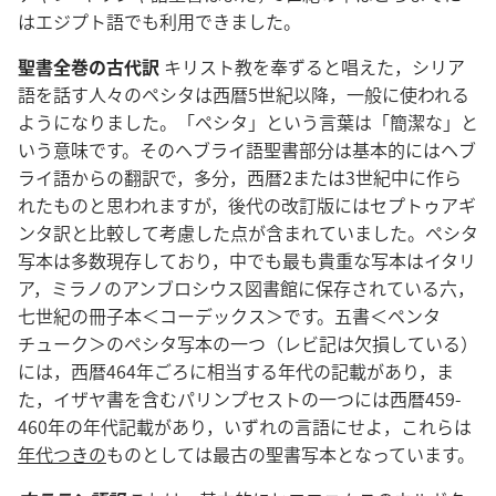
はエジプト語でも利用できました。
聖書全巻の古代訳
キリスト教を奉ずると唱えた，シリア
語を話す人々のペシタは西暦5世紀以降，一般に使われる
ようになりました。「ペシタ」という言葉は「簡潔な」と
いう意味です。そのヘブライ語聖書部分は基本的にはヘブ
ライ語からの翻訳で，多分，西暦2または3世紀中に作ら
れたものと思われますが，後代の改訂版にはセプトゥアギ
ンタ訳と比較して考慮した点が含まれていました。ペシタ
写本は多数現存しており，中でも最も貴重な写本はイタリ
ア，ミラノのアンブロシウス図書館に保存されている六，
七世紀の冊子本＜コーデックス＞です。五書＜ペンタ
チューク＞のペシタ写本の一つ（レビ記は欠損している）
には，西暦464年ごろに相当する年代の記載があり，ま
た，イザヤ書を含むパリンプセストの一つには西暦459-
460年の年代記載があり，いずれの言語にせよ，これらは
年代つきの
ものとしては最古の聖書写本となっています。