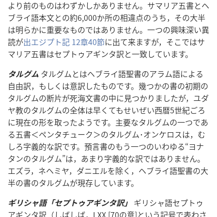
より前のものはわずかしかありません。サマリア五書とヘ
ブライ語本文との約6,000か所の相違点のうち，その大半
は明らかに重要なものではありません。一つの興味深い異
読が
出エジプト記 12章40節
に出て来ますが，そこではサ
マリア五書はセプトゥアギンタ訳と一致しています。
タルグム
タルグムとはヘブライ語聖書のアラム語による
自由訳，もしくは意訳したものです。幾つかの書の初期の
タルグムの断片が死海文書の中に見つかりましたが，ユダ
ヤ教のタルグムの全体は早くてもせいぜい西暦5世紀ごろ
に現在の形を取ったようです。主要なタルグムの一つであ
る五書＜ペンタチューク＞のタルグム･オンケロスは，む
しろ字義的な訳です。預言書のもう一つのいわゆる“ヨナ
タンのタルグム”は，あまり字義的な訳ではありません。
エズラ，ネヘミヤ，ダニエルを除く，ヘブライ語聖書の大
半の書のタルグムが現存しています。
ギリシャ語「セプトゥアギンタ訳」
ギリシャ語セプトゥ
アギンタ訳（しばしば，LXX [70の意]という記号で表わさ