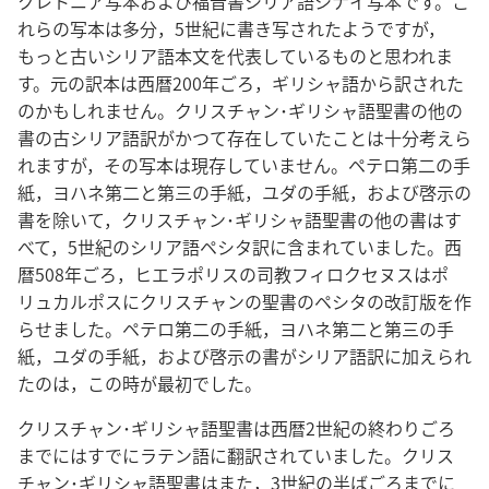
クレトニア写本および福音書シリア語シナイ写本です。こ
れらの写本は多分，5世紀に書き写されたようですが，
もっと古いシリア語本文を代表しているものと思われま
す。元の訳本は西暦200年ごろ，ギリシャ語から訳された
のかもしれません。クリスチャン･ギリシャ語聖書の他の
書の古シリア語訳がかつて存在していたことは十分考えら
れますが，その写本は現存していません。ペテロ第二の手
紙，ヨハネ第二と第三の手紙，ユダの手紙，および啓示の
書を除いて，クリスチャン･ギリシャ語聖書の他の書はす
べて，5世紀のシリア語ペシタ訳に含まれていました。西
暦508年ごろ，ヒエラポリスの司教フィロクセヌスはポ
リュカルポスにクリスチャンの聖書のペシタの改訂版を作
らせました。ペテロ第二の手紙，ヨハネ第二と第三の手
紙，ユダの手紙，および啓示の書がシリア語訳に加えられ
たのは，この時が最初でした。
クリスチャン･ギリシャ語聖書は西暦2世紀の終わりごろ
までにはすでにラテン語に翻訳されていました。クリス
チャン･ギリシャ語聖書はまた，3世紀の半ばごろまでに