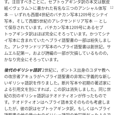
す。注目すべきことに，セプトゥアギンタ訳の本文は獣皮
紙＜ヴェラム＞に書かれた有名
な三つのアンシャル体写
本 ― いずれも西暦4世紀のバチカン写本1209号とシナイ
写本，そして西暦5世紀のアレクサンドリア写本 ― とし
て保存されています。バチカン写本1209号にあるセプ
トゥアギンタ訳はほぼ完全にそろっています。かつてシナ
イ写本に含まれていたヘブライ語聖書の一部は紛失しまし
た。アレクサンドリア写本のヘブライ語聖書は創世記，サ
ムエル記第一，および詩編の一部が欠損しているものの，
かなり完全にそろっています。
後代のギリシャ語訳
2世紀に，ポントス出身のユダヤ教へ
の改宗者アキュラがヘブライ語聖書の非常に字義的な新し
いギリシャ語訳を作りました。断片写本や初期の著述家に
よる引用文を別にすれば，この訳は消失しました。同じ世
紀の別のギリシャ語訳はテオドティオンが作ったもので
す。テオドティオンはヘブライ語本文そのものも考慮しま
したが，彼の訳はセプトゥアギンタ訳，もしくはヘブライ
語聖書の他の幾つかのギリシャ語訳の改訂版だったようで