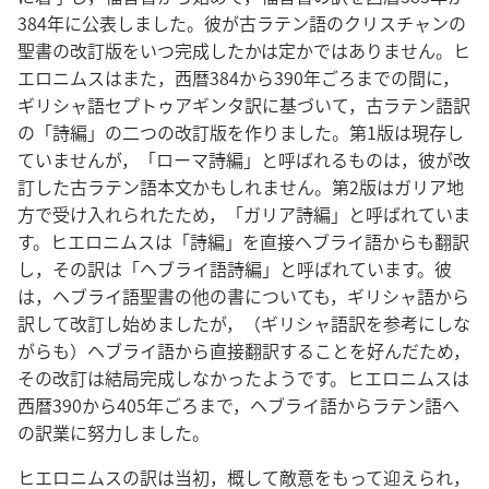
384年に公表しました。彼が古ラテン語のクリスチャンの
聖書の改訂版をいつ完成したかは定かではありません。ヒ
エロニムスはまた，西暦384から390年ごろまでの間に，
ギリシャ語セプトゥアギンタ訳に基づいて，古ラテン語訳
の「詩編」の二つの改訂版を作りました。第1版は現存し
ていませんが，「ローマ詩編」と呼ばれるものは，彼が改
訂した古ラテン語本文かもしれません。第2版はガリア地
方で受け入れられたため，「ガリア詩編」と呼ばれていま
す。ヒエロニムスは「詩編」を直接ヘブライ語からも翻訳
し，その訳は「ヘブライ語詩編」と呼ばれています。彼
は，ヘブライ語聖書の他の書についても，ギリシャ語から
訳して改訂し始めましたが，（ギリシャ語訳を参考にしな
がらも）ヘブライ語から直接翻訳することを好んだため，
その改訂は結局完成しなかったようです。ヒエロニムスは
西暦390から405年ごろまで，ヘブライ語からラテン語へ
の訳業に努力しました。
ヒエロニムスの訳は当初，概して敵意をもって迎えられ，