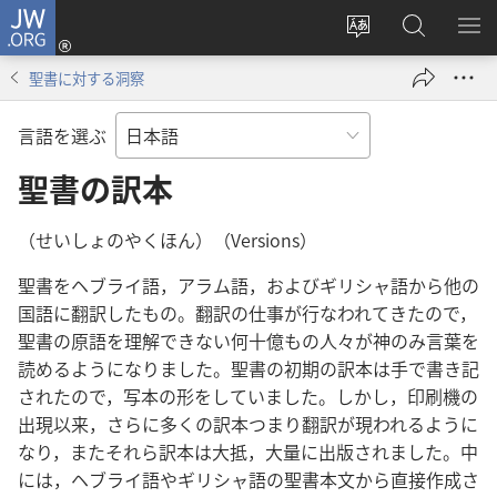
JW.ORG
ロ
サ
JW.ORG
メ
グ
イ
の
ニ
イ
聖書に対する洞察
ト
検
を
ン
の
索
表
（新
言語を選ぶ
言
示
し
語
聖書の訳本
い
を
タ
変
ブ
（せいしょのやくほん）（Versions）
え
で
聖書をヘブライ語，アラム語，およびギリシャ語から他の
る
開
国語に翻訳したもの。翻訳の仕事が行なわれてきたので，
く）
聖書の原語を理解できない何十億もの人々が神のみ言葉を
読めるようになりました。聖書の初期の訳本は手で書き記
されたので，写本の形をしていました。しかし，印刷機の
出現以来，さらに多くの訳本つまり翻訳が現われるように
なり，またそれら訳本は大抵，大量に出版されました。中
には，ヘブライ語やギリシャ語の聖書本文から直接作成さ