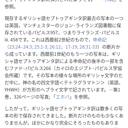
参照。
現存するギリシャ語セプトゥアギンタ訳最古の写本の一つ
は英国，マンチェスターのジョン･ライランズ図書館に保
存されているパピルス957，つまりライランズ･パピルス
iii. 458です。これは西暦前2世紀のもので，
申命記
（23:24–24:3;
25:1-3;
26:12，
17-19;
28:31-33
）の断片か
ら成っています。西暦前1世紀のもう一つの写本は，ギリ
シャ語セプトゥアギンタ訳による申命記の後半の一部を含
むファド･パピルス266（カイロのエジプト･パピルス学協
会所蔵）です。その写本の様々な場所のギリシャ文字のた
だ中に，神の名の四文字語＜テトラグラマトン＞（英語，
YHWH）が方形のヘブライ文字で記されています。―第1
巻，326ページの写真; 「
エホバ
」を参照。
したがって，ギリシャ語セプトゥアギンタ訳は数多くの写
本の形で保存されてきました。断片だけのものも少なくあ
りませんが，ほかにかなり完全にそろったものもありま