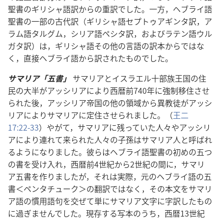
聖書のギリシャ語訳からの重訳でした。一方，ヘブライ語
聖書の一部の古代訳（ギリシャ語セプトゥアギンタ訳，ア
ラム語タルグム，シリア語ペシタ訳，およびラテン語ウル
ガタ訳）は，ギリシャ語その他の言語の訳本からではな
く，直接ヘブライ語から訳されたものでした。
サマリア「五書」
サマリアとイスラエル十部族王国の住
民の大半がアッシリアにより西暦前740年に強制移住させ
られた後，アッシリア帝国の他の領域から異教徒がアッシ
リアによりサマリアに定住させられました。（
王二
17:22-33
）やがて，サマリアに残っていた人々やアッシリ
アにより連れて来られた人々の子孫はサマリア人と呼ばれ
るようになりました。彼らはヘブライ語聖書の初めの五つ
の書を受け入れ，西暦前4世紀から2世紀の間に，サマリ
ア五書を作りましたが，それは実際，元のヘブライ語の五
書＜ペンタチューク＞の翻訳ではなく，その本文をサマリ
ア語の慣用語句を交ぜて単にサマリア文字に字訳したもの
に過ぎませんでした。現存する写本のうち，西暦13世紀