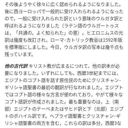
その後ようやく徐々に広く認められるようになりました。
後に西ヨーロッパで一般的に受け入れられるようになった
ので，一般に受け入れられた訳という意味のウルガタ訳と
呼ばれるようになりました（ラテン語のウルガートゥス
は，「共通の，よく知られた」の意）。ヒエロニムスの元
訳は幾度も改訂され，ローマ･カトリック教会は1592年版
を標準版にしました。今日，ウルガタ訳の写本は幾千点も
残っています。
他の古代訳
キリスト教が広まるにつれて，他の訳本が必
要になりました。いずれにしても，西暦3世紀までには，
エジプトのコプト語を話す原住民のためにクリスチャン･
ギリシャ語聖書の最初の翻訳が行なわれました。エジプト
ではコプト語の様々な方言が使われており，やがて様々な
コプト語訳が作成されました。最も重要なのは，上（南
部）エジプトのテーベまたはサヒド訳と下（北部）エジプ
トのボハイル訳です。ヘブライ語聖書とクリスチャン･ギ
リシャ語聖書の両方を含む，これらの訳は多分，西暦3な