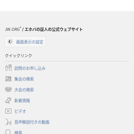
ロー
ド
オ
プ
®
JW.ORG
/ エホバの証人の公式ウェブサイト
ショ
画面表示の設定
ン
聖
クイックリンク
書
に
訪問のお申し込み
対
集会の検索
す
（新
る
し
大会の検索
（新
い
洞
し
新着情報
タ
察
い
ブ
ビデオ
タ
で
ブ
開
音声解説付きの動画
で
く）
開
検索