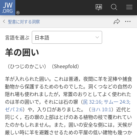
JW.ORG
ロ
サ
JW.ORG
メ
グ
イ
の
ニ
イ
聖書に対する洞察
ト
検
を
ン
の
索
表
（新
言語を選ぶ
言
示
し
語
羊の囲い
い
を
タ
変
ブ
（ひつじのかこい）（Sheepfold）
え
で
羊が入れられた囲い。これは普通，夜間に羊を泥棒や捕食
る
開
動物から保護するためのものでした。洞くつなどの自然の
く）
隠れ場も使われましたが，常置のおりとしてよく使われた
のは羊の囲いで，それには石の塀（
民 32:16;
サム一 24:3;
ゼパ 2:6
）や，入り口がありました。（
ヨハ 10:1
）近代と
同じく，石の塀の上部はとげのある植物の枝で覆われてい
たのかもしれません。また，囲いの安全な側には，天候が
厳しい時に羊を避難させるための平屋の低い建物も幾つか