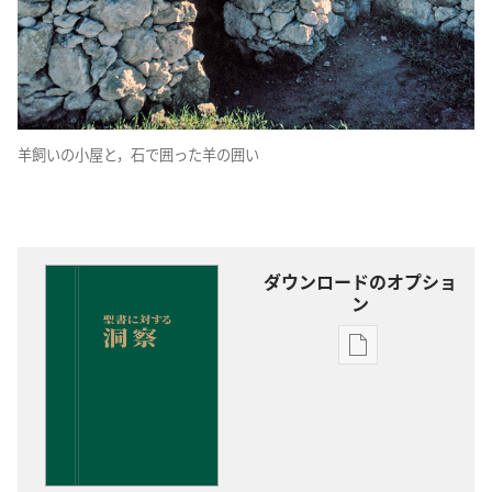
羊飼いの小屋と，石で囲った羊の囲い
ダウンロードのオプショ
ン
出
版
物
の
ダ