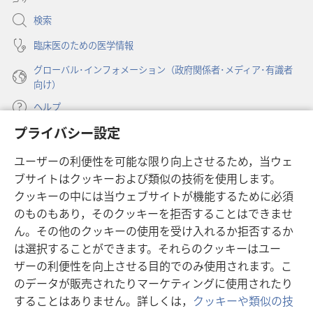
く）
開
検索
く）
臨床医のための医学情報
グローバル･インフォメーション（政府関係者･メディア･有識者
向け）
ヘルプ
プライバシー設定
寄付
（新
ユーザーの利便性を可能な限り向上させるため，当ウェ
し
ブサイトはクッキーおよび類似の技術を使用します。
い
ものみの塔 オンライン・ライブラリー
（新
タ
クッキーの中には当ウェブサイトが機能するために必須
し
ブ
®
のものもあり，そのクッキーを拒否することはできませ
JW Hub
い
（新
で
ん。その他のクッキーの使用を受け入れるか拒否するか
タ
し
開
®
JW Library
は選択することができます。それらのクッキーはユー
ブ
い
く）
で
タ
ザーの利便性を向上させる目的でのみ使用されます。こ
®
Watchtower Library
開
ブ
のデータが販売されたりマーケティングに使用されたり
く）
で
することはありません。詳しくは，
クッキーや類似の技
開