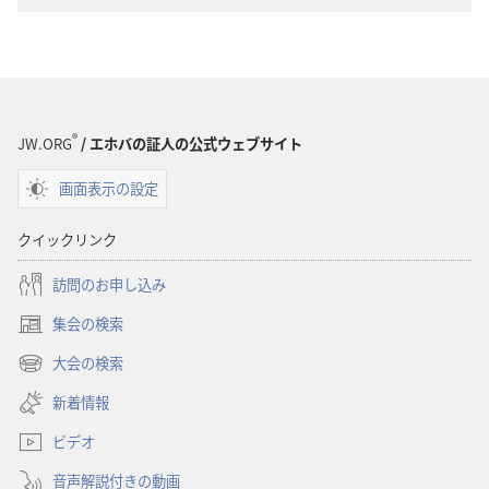
ウ
ン
ロー
ド
オ
プ
®
JW.ORG
/ エホバの証人の公式ウェブサイト
ショ
画面表示の設定
ン
聖
クイックリンク
書
に
訪問のお申し込み
対
集会の検索
す
（新
る
し
大会の検索
（新
い
洞
し
新着情報
タ
察
い
ブ
ビデオ
タ
で
ブ
開
音声解説付きの動画
で