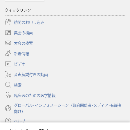
聖
クイックリンク
書
に
訪問のお申し込み
対
集会の検索
す
（新
る
し
大会の検索
（新
い
洞
し
新着情報
タ
察
い
ブ
ビデオ
タ
で
ブ
開
音声解説付きの動画
で
く）
開
検索
く）
臨床医のための医学情報
グローバル･インフォメーション（政府関係者･メディア･有識者
向け）
ヘルプ