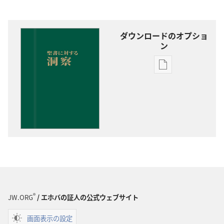
ダウンロードのオプショ
ン
出
版
物
の
ダ
ウ
ン
ロー
ド
オ
プ
®
JW.ORG
/ エホバの証人の公式ウェブサイト
ショ
画面表示の設定
ン