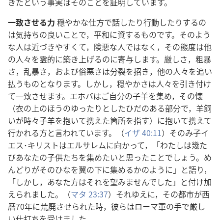
きたという事実はそのことを証明しています。
一致させる力
穏やかな仕方で話したり行動したりするの
は気持ちの良いことで，平和に資するものです。そのよう
な人は近づきやすくて，険悪な人ではなく，その態度は他
の人々を霊的に築き上げるのに寄与します。厳しさ，粗暴
さ，乱暴さ，および俗悪さは分裂を招き，他の人々を追い
払うものとなります。しかし，穏やかさは人々を引き付け
て一致させます。エホバはご自分の子羊を集め，その懐
（衣の上のほうのゆったりとしたひだのある部分で，羊飼
いが時々子羊を抱いて携えた箇所を指す）に抱いて携えて
行かれる方と言われています。（
イザ 40:11
）そのみ子イ
エス･キリストはエルサレムに向かって，「わたしは幾た
びあなたの子供たちを集めたいと思ったことでしょう。め
んどりがそのひなを翼の下に集めるかのように」と語り，
「しかし，あなた方はそれを望みませんでした」と付け加
えられました。（
マタ 23:37
）それゆえに，その都市が西
暦70年に荒廃させられた時，彼らはローマ軍の手で厳し
い仕打ちを受けました。