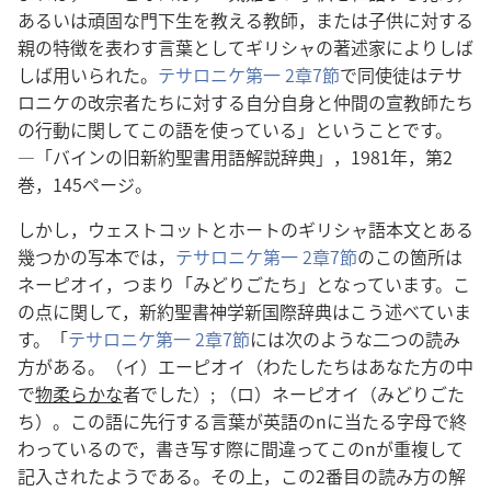
あるいは頑固な門下生を教える教師，または子供に対する
親の特徴を表わす言葉としてギリシャの著述家によりしば
しば用いられた。
テサロニケ第一 2章7節
で同使徒はテサ
ロニケの改宗者たちに対する自分自身と仲間の宣教師たち
の行動に関してこの語を使っている」ということです。
―「バインの旧新約聖書用語解説辞典」，1981年，第2
巻，145ページ。
しかし，ウェストコットとホートのギリシャ語本文とある
幾つかの写本では，
テサロニケ第一 2章7節
のこの箇所は
ネーピオイ，つまり「みどりごたち」となっています。こ
の点に関して，新約聖書神学新国際辞典はこう述べていま
す。「
テサロニケ第一 2章7節
には次のような二つの読み
方がある。（イ）エーピオイ（わたしたちはあなた方の中
で
物柔らかな
者でした）; （ロ）ネーピオイ（みどりごた
ち）。この語に先行する言葉が英語のnに当たる字母で終
わっているので，書き写す際に間違ってこのnが重複して
記入されたようである。その上，この2番目の読み方の解