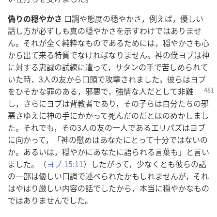
偽りの穏やかさ
口調や態度の穏やかさ，例えば，優しい
話し方が必ずしも真の穏やかさを示すわけではありませ
ん。それが全く純粋なものであるためには，穏やかさも心
から出て来る特質でなければなりません。神の僕ヨブは神
に対する忠誠の試練に遭って，サタンの手で苦しめられて
いた時，3人の友から口頭で攻撃されました。彼らはヨブ
をひそかな罪の
ある，邪悪で，強情な人だとして非難
し，さらにヨブは背教者であり，その子らは自分たちの邪
悪さゆえに神の手にかかって死んだのだとほのめかしまし
た。それでも，その3人の友の一人であるエリパズはヨブ
に向かって，「神の慰めはあなたにとって十分ではないの
か。あるいは，穏やかにあなたに語られる言葉も」と言い
ました。（
ヨブ 15:11
）したがって，少なくとも彼らの話
の一部は優しい口調で述べられたかもしれませんが，それ
はやはり厳しい内容の話でしたから，本当に穏やかなもの
ではありませんでした。