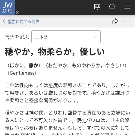
JW.ORG
ロ
サ
JW.ORG
メ
グ
イ
の
ニ
イ
聖書に対する洞察
ト
検
を
ン
の
索
表
（新
言語を選ぶ
言
示
し
語
穏やか，物柔らか，優しい
い
を
タ
変
ブ
（ほかに，
静か
）（おだやか，ものやわらか，やさしい）
え
で
（Gentleness）
る
開
これは性向もしくは態度の温和さのことであり，したがっ
く）
て粗暴さ，あるいは厳しさの反対です。穏やかさは謙遜さ
や柔和さと密接な関係があります。
穏やかさは神の僕，とりわけ監督する責任のある立場にい
る人にとって不可欠な性質です。使徒パウロは，「主の奴
隷は争う必要はありません。むしろ，すべての人に対して