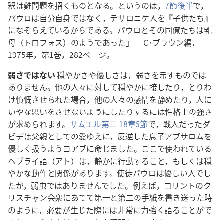
釈は難問題を招くものとなる。というのは，
7節後半
で，
パウロは自分自身ではなく，テサロニケ人を『子供たち』
になぞらえているからである。パウロとその同僚たちは乳
母（トロフォス）のようであった」― C･ブラウン編，
1975年，第1巻，282ページ。
弱さではない
穏やかさや優しさは，弱さを示すものでは
ありません。他の人々に対して穏やかに接したり，とりわ
け憤慨させられた場合，他の人々の感情を静めたり，人に
いやな思いをさせないようにしたりするには性格上の強さ
が求められます。
サムエル第二 18章5節
で，戦人だったダ
ビデは父親としての愛ゆえに，反逆した息子アブサロムを
優しく扱うようヨアブに命じました。ここで使われている
ヘブライ語（アト）は，静かに行動すること，もしくは穏
やかな動作と関係があります。使徒パウロは優しい人でし
たが，弱虫ではありませんでした。例えば，コリントのク
リスチャン会衆にあてて第一と第二の手紙を書き送った時
のように，必要が生じた際には非常に力強く語ることがで