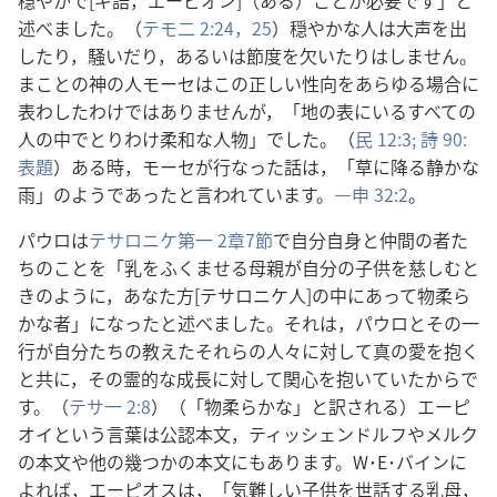
穏やかで[ギ語，エーピオン]（ある）ことが必要です」と
述べました。（
テモ二 2:24，25
）穏やかな人は大声を出
したり，騒いだり，あるいは節度を欠いたりはしません。
まことの神の人モーセはこの正しい性向をあらゆる場合に
表わしたわけではありませんが，「地の表にいるすべての
人の中でとりわけ柔和な人物」でした。（
民 12:3;
詩 90:
表題
）ある時，モーセが行なった話は，「草に降る静かな
雨」のようであったと言われています。―
申 32:2
。
パウロは
テサロニケ第一 2章7節
で自分自身と仲間の者た
ちのことを「乳をふくませる母親が自分の子供を慈しむと
きのように，あなた方[テサロニケ人]の中にあって物柔ら
かな者」になったと述べました。それは，パウロとその一
行が自分たちの教えたそれらの人々に対して真の愛を抱く
と共に，その霊的な成長に対して関心を抱いていたからで
す。（
テサ一 2:8
）（「物柔らかな」と訳される）エーピ
オイという言葉は公認本文，ティッシェンドルフやメルク
の本文や他の幾つかの本文にもあります。W･E･バインに
よれば，エーピオスは，「気難しい子供を世話する乳母，