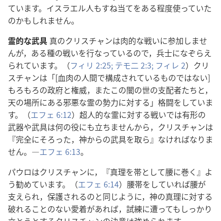
ています。イスラエル人もすね当てをある程度使っていた
のかもしれません。
霊的な武具
真のクリスチャンは肉的な戦いに参加しませ
んが，ある種の戦いを行なっているので，兵士になぞらえ
られています。（
フィリ 2:25;
テモ二 2:3;
フィレ 2
）クリ
スチャンは「[血肉の人間で構成されているものではない]
もろもろの政府と権威，またこの闇の世の支配者たちと，
天の場所にある邪悪な霊の勢力に対する」格闘をしていま
す。（
エフェ 6:12
）超人的な霊に対する戦いでは有形の
武器や武具は何の役にも立ちませんから，クリスチャンは
『完全にそろった，神からの武具を取ら』なければなりま
せん。―
エフェ 6:13
。
パウロはクリスチャンに，『真理を帯として腰に巻く』よ
う勧めています。（
エフェ 6:14
）腰帯をしていれば腰が
支えられ，保護されるのと同じように，神の真理に対する
破れることのない愛着があれば，試練に遭ってもしっかり