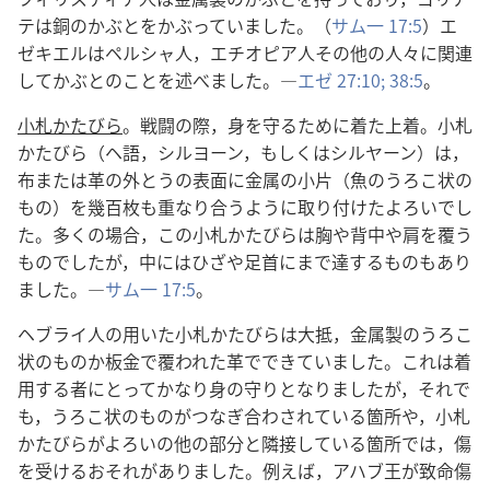
テは銅のかぶとをかぶっていました。（
サム一 17:5
）エ
ゼキエルはペルシャ人，エチオピア人その他の人々に関連
してかぶとのことを述べました。―
エゼ 27:10;
38:5
。
小札かたびら
。戦闘の際，身を守るために着た上着。小札
かたびら（ヘ語，シルヨーン，もしくはシルヤーン）は，
布または革の外とうの表面に金属の小片（魚のうろこ状の
もの）を幾百枚も重なり合うように取り付けたよろいでし
た。多くの場合，この小札かたびらは胸や背中や肩を覆う
ものでしたが，中にはひざや足首にまで達するものもあり
ました。―
サム一 17:5
。
ヘブライ人の用いた小札かたびらは大抵，金属製のうろこ
状のものか板金で覆われた革でできていました。これは着
用する者にとってかなり身の守りとなりましたが，それで
も，うろこ状のものがつなぎ合わされている箇所や，小札
かたびらがよろいの他の部分と隣接している箇所では，傷
を受けるおそれがありました。例えば，アハブ王が致命傷