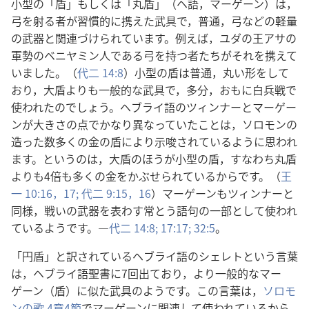
小型の「盾」もしくは「丸盾」（ヘ語，マーゲーン）は，
弓を射る者が習慣的に携えた武具で，普通，弓などの軽量
の武器と関連づけられています。例えば，ユダの王アサの
軍勢のベニヤミン人である弓を持つ者たちがそれを携えて
いました。（
代二 14:8
）小型の盾は普通，丸い形をして
おり，大盾よりも一般的な武具で，多分，おもに白兵戦で
使われたのでしょう。ヘブライ語のツィンナーとマーゲー
ンが大きさの点でかなり異なっていたことは，ソロモンの
造った数多くの金の盾により示唆されているように思われ
ます。というのは，大盾のほうが小型の盾，すなわち丸盾
よりも4倍も多くの金をかぶせられているからです。（
王
一 10:16，17;
代二 9:15，16
）マーゲーンもツィンナーと
同様，戦いの武器を表わす常とう語句の一部として使われ
ているようです。―
代二 14:8;
17:17;
32:5
。
「円盾」と訳されているヘブライ語のシェレトという言葉
は，ヘブライ語聖書に7回出ており，より一般的なマー
ゲーン（盾）に似た武具のようです。この言葉は，
ソロモ
ンの歌 4章4節
でマーゲーンに関連して使われているから