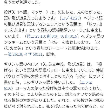
負うのが普通でした。
投げ矢（ヘ語，マッサー）は，矢に似た，先のとがった，
短い飛び道具だったようです。（
ヨブ 41:26
）ヘブライ語
の飛び道具を意味するシェラハという言葉は，「放つ; 出
す; 突き出す」という意味の語根動詞シャーラハに由来し
ています。（
代二 23:10;
創 8:8，9;
出 9:15
）ヘブライ語の
ジッキームという言葉は「火矢」を表わしており，「火
花; 火の矢」という意味のジーコートと関連があります。
―
箴 26:18;
イザ 50:11
，脚注。
ギリシャ語のベロス（矢; 英文字義，飛び道具）は，「投
げる」という意味の語根バッローに由来しています。使徒
パウロは信仰の大盾で消すことのできる「火矢」について
書いた時，このギリシャ語を使いました。（
エフェ
6:16
）ローマ人の使った投げ矢は中空の葦でできており，
その下部に，つまり矢じりの下に，燃えるナフサを詰めら
れる鉄製の容器がありました。それで，その投げ矢は弦の
緩い弓で射られました。弦をぴんと張った弓で射ると，火