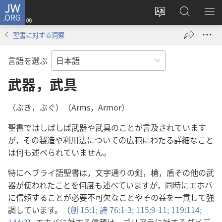
JW.ORG
ロ
サ
JW.ORG
メ
グ
イ
の
ニ
イ
聖書に対する洞察
ト
検
を
ン
の
索
表
（新
言語を選ぶ
言
示
し
語
武器，武具
い
を
タ
変
ブ
（ぶき，ぶぐ）（Arms，Armor）
え
で
聖書ではしばしば武器や武具のことが言及されています
る
開
が，その製造や利用法についての広範にわたる詳細なこと
く）
は何も述べられていません。
特にヘブライ語聖書は，文字通りの剣，槍，盾その他の武
器が使われたことを何度も述べていますが，同時にエホバ
に信頼することが必要不可欠なことやその益を一貫して強
調しています。（
創 15:1;
詩 76:1-3;
115:9-11;
119:114;