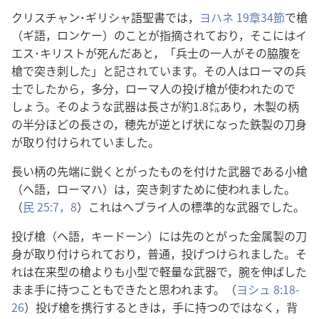
クリスチャン･ギリシャ語聖書では，
ヨハネ 19章34節
で槍
（ギ語，ロンケー）のことが指摘されており，そこにはイ
エス･キリストが死んだあと，「兵士の一人がその脇腹を
槍で突き刺した」と記されています。その人はローマの兵
士でしたから，多分，ローマ人の投げ槍が使われたので
しょう。そのような武器は長さが約1.8㍍あり，木製の柄
の半分ほどの長さの，穂先が逆とげ状になった鉄製の刀身
が取り付けられていました。
長い柄の先端に鋭くとがったものを付けた武器である小槍
（ヘ語，ローマハ）は，突き刺すために使われました。
（
民 25:7，8
）これはヘブライ人の標準的な武器でした。
投げ槍（ヘ語，キードーン）には先のとがった金属製の刀
身が取り付けられており，普通，投げつけられました。そ
れは在来型の槍よりも小型で軽量な武器で，腕を伸ばした
まま手に持つこともできたと思われます。（
ヨシュ 8:18-
26
）投げ槍を携行するときは，手に持つのではなく，背