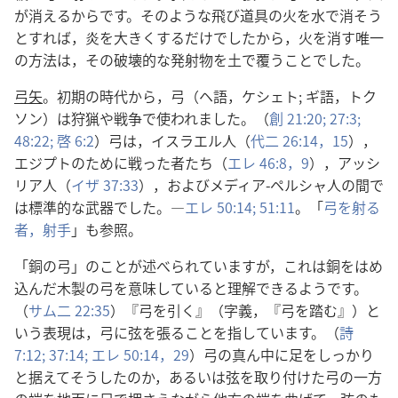
が消えるからです。そのような飛び道具の火を水で消そう
とすれば，炎を大きくするだけでしたから，火を消す唯一
の方法は，その破壊的な発射物を土で覆うことでした。
弓矢
。初期の時代から，弓（ヘ語，ケシェト; ギ語，トク
ソン）は狩猟や戦争で使われました。（
創 21:20;
27:3;
48:22;
啓 6:2
）弓は，イスラエル人（
代二 26:14，15
），
エジプトのために戦った者たち（
エレ 46:8，9
），アッシ
リア人（
イザ 37:33
），およびメディア-ペルシャ人の間で
は標準的な武器でした。―
エレ 50:14;
51:11
。「
弓を射る
者，射手
」も参照。
「銅の弓」のことが述べられていますが，これは銅をはめ
込んだ木製の弓を意味していると理解できるようです。
（
サム二 22:35
）『弓を引く』（字義，『弓を踏む』）と
いう表現は，弓に弦を張ることを指しています。（
詩
7:12;
37:14;
エレ 50:14，
29
）弓の真ん中に足をしっかり
と据えてそうしたのか，あるいは弦を取り付けた弓の一方