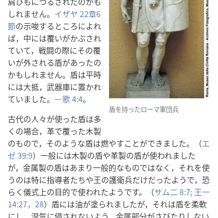
肩ひもにつるされたのかも
しれません。
イザヤ 22章6
節
の示唆するところによれ
ば，中には覆いがかぶされ
ていて，戦闘の際にその覆
いが外される盾があったの
かもしれません。盾は平時
には大抵，武器庫に置かれ
ていました。―
歌 4:4
。
盾を持ったローマ軍団兵
古代の人々が使った盾は多
くの場合，革で覆った木製
のもので，そのような盾は燃やすことができました。（
エ
ゼ 39:9
）一般には木製の盾や革製の盾が使われました
が，金属製の盾はあまり一般的なものではなく，それを使
うのは特に指導者たちや王の護衛兵だけだったようで，恐
らく儀式上の目的で使われたようです。（
サム二 8:7;
王一
14:27，28
）盾には油が塗られましたが，それは盾を柔軟
にし，湿気に侵されないよう，金属部分がさびたりしない