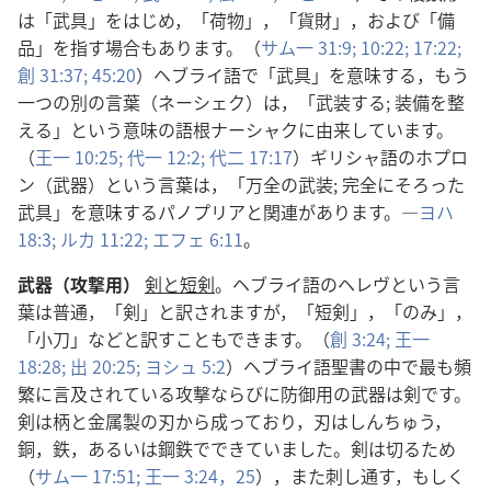
は「武具」をはじめ，「荷物」，「貨財」，および「備
品」を指す場合もあります。（
サム一 31:9;
10:22;
17:22;
創 31:37;
45:20
）ヘブライ語で「武具」を意味する，もう
一つの別の言葉（ネーシェク）は，「武装する; 装備を整
える」という意味の語根ナーシャクに由来しています。
（
王一 10:25;
代一 12:2;
代二 17:17
）ギリシャ語のホプロ
ン（武器）という言葉は，「万全の武装; 完全にそろった
武具」を意味するパノプリアと関連があります。―
ヨハ
18:3;
ルカ 11:22;
エフェ 6:11
。
武器（攻撃用）
剣と短剣
。ヘブライ語のヘレヴという言
葉は普通，「剣」と訳されますが，「短剣」，「のみ」，
「小刀」などと訳すこともできます。（
創 3:24;
王一
18:28;
出 20:25;
ヨシュ 5:2
）ヘブライ語聖書の中で最も頻
繁に言及されている攻撃ならびに防御用の武器は剣です。
剣は柄と金属製の刃から成っており，刃はしんちゅう，
銅，鉄，あるいは鋼鉄でできていました。剣は切るため
（
サム一 17:51;
王一 3:24，25
），また刺し通す，もしく