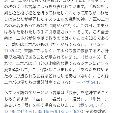
144:2
）エホバに対する信頼は，ゴリアテに対するダビデ
の次のような言葉にはっきり表われています。「あなたは
剣と槍と投げ槍とを持ってわたしに向かって来るが，わた
しはあなたが嘲弄したイスラエルの戦列の神，万軍のエホ
バのみ名をもってあなたに向かって行く。この日，エホバ
はあなたをわたしの手に引き渡され……そして，この全会
衆は，エホバが剣や槍で救うのではないことを知るであろ
う。戦いはエホバのもの（だ）からである」。（
サム一
17:45-47
）軍勢にではなく，エホバの霊に依存するのが肝
要で効果的であることが示されています。（
ゼカ 4:6
）そ
れで，エホバはご自分の比喩的な妻であるシオンに対する
愛を確証して，こう保証なさいました。「あなたを攻める
ために形造られる武器はどれも功を奏さ（ない）。これは
エホバの僕たちの世襲財産であ（る）」―
イザ 54:17
。
ヘブライ語のケリーという言葉は「武器」を意味すること
もありますが，「品」，「器具」，「道具」，「用具」，
あるいは「器」を指す場合もあります。（
裁 9:54;
レビ
13:49;
エゼ 4:9;
民 35:16;
伝 9:18;
レビ 6:28
）その複数形