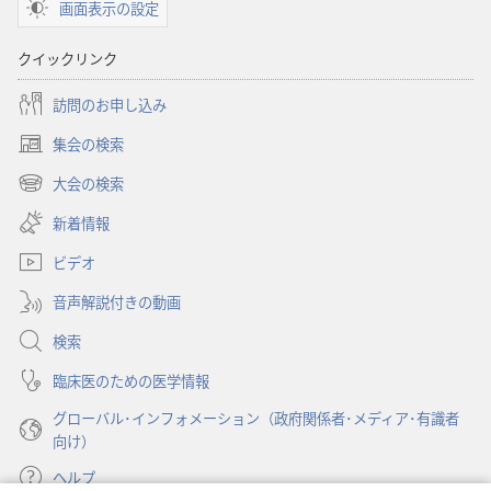
画面表示の設定
ン
聖
クイックリンク
書
に
訪問のお申し込み
対
集会の検索
す
（新
る
し
大会の検索
（新
い
洞
し
新着情報
タ
察
い
ブ
ビデオ
タ
で
ブ
開
音声解説付きの動画
で
く）
開
検索
く）
臨床医のための医学情報
グローバル･インフォメーション（政府関係者･メディア･有識者
向け）
ヘルプ