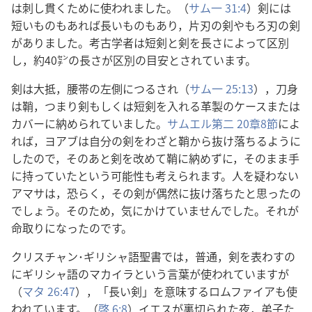
は刺し貫くために使われました。（
サム一 31:4
）剣には
短いものもあれば長いものもあり，片刃の剣やもろ刃の剣
がありました。考古学者は短剣と剣を長さによって区別
し，約40㌢の長さが区別の目安とされています。
剣は大抵，腰帯の左側につるされ（
サム一 25:13
），刀身
は鞘，つまり剣もしくは短剣を入れる革製のケースまたは
カバーに納められていました。
サムエル第二 20章8節
によ
れば，ヨアブは自分の剣をわざと鞘から抜け落ちるように
したので，そのあと剣を改めて鞘に納めずに，そのまま手
に持っていたという可能性も考えられます。人を疑わない
アマサは，恐らく，その剣が偶然に抜け落ちたと思ったの
でしょう。そのため，気にかけていませんでした。それが
命取りになったのです。
クリスチャン･ギリシャ語聖書では，普通，剣を表わすの
にギリシャ語のマカイラという言葉が使われていますが
（
マタ 26:47
），「長い剣」を意味するロムファイアも使
われています。（
啓 6:8
）イエスが裏切られた夜，弟子た