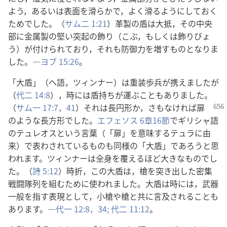
よう，あるいは表面を滑らかで，よく滑るようにしておく
ためでした。（
サム二 1:21
）革製の盾は大抵，その中央
部に金属製の堅い突起の飾り（こぶ，もしくは飾りびょ
う）が付けられており，それも防御力を増すものとなりま
した。―
ヨブ 15:26
。
「大盾」（ヘ語，ツィンナー）は重装歩兵が携えましたが
（
代二 14:8
），時には盾持ちが運ぶこともありました。
（
サム一
17:7，
41
）それは長円形か，さもなければ扉
のような長方形でした。
エフェソス 6章16節
でギリシャ語
のテュレオスという言葉（「扉」を意味するテュラに由
来）で表わされているものも同様の「大盾」であろうと思
われます。ツィンナーは全身を覆えるほど大きなものでし
た。（
詩 5:12
）時折，この大盾は，槍を突き出した密集
戦闘隊列を組むために使われました。大盾は時には，武器
一般を指す表現として，小槍や槍と共に言及されることも
あります。―
代一 12:8，
34;
代二 11:12
。