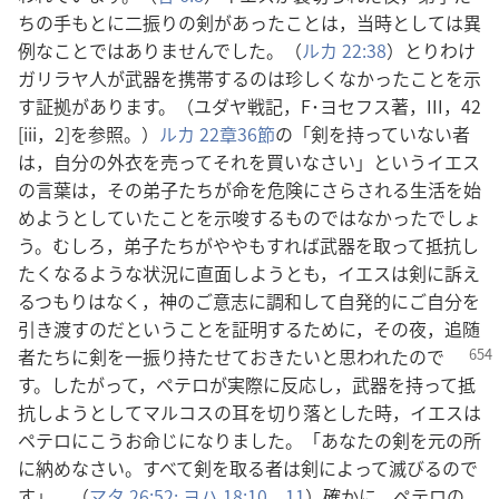
ちの手もとに二振りの剣があったことは，当時としては異
例なことではありませんでした。（
ルカ 22:38
）とりわけ
ガリラヤ人が武器を携帯するのは珍しくなかったことを示
す証拠があります。（ユダヤ戦記，F･ヨセフス著，III，42
[iii，2]を参照。）
ルカ 22章36節
の「剣を持っていない者
は，自分の外衣を売ってそれを買いなさい」というイエス
の言葉は，その弟子たちが命を危険にさらされる生活を始
めようとしていたことを示唆するものではなかったでしょ
う。むしろ，弟子たちがややもすれば武器を取って抵抗し
たくなるような状況に直面しようとも，イエスは剣に訴え
るつもりはなく，神のご意志に調和して自発的にご自分を
引き渡すのだということを証明するために，その夜，追随
者
たちに剣を一振り持たせておきたいと思われたので
す。したがって，ペテロが実際に反応し，武器を持って抵
抗しようとしてマルコスの耳を切り落とした時，イエスは
ペテロにこうお命じになりました。「あなたの剣を元の所
に納めなさい。すべて剣を取る者は剣によって滅びるので
す」。（
マタ 26:52;
ヨハ 18:10，11
）確かに，ペテロの