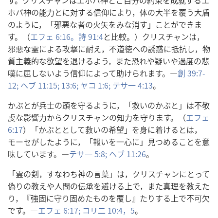
す。クリスチャンはエホバ神とご自分の約束を成就するエ
ホバ神の能力とに対する信仰により，体の大半を覆う大盾
のように，「邪悪な者の火矢をみな消す」ことができま
す。（
エフェ 6:16。
詩 91:4
と比較。）クリスチャンは，
邪悪な霊による攻撃に耐え，不道徳への誘惑に抵抗し，物
質主義的な欲望を退けるよう，また恐れや疑いや過度の悲
嘆に屈しないよう信仰によって助けられます。―
創 39:7-
12;
ヘブ 11:15;
13:6;
ヤコ 1:6;
テサ一 4:13
。
かぶとが兵士の頭を守るように，「救いのかぶと」は不敬
虔な影響力からクリスチャンの知力を守ります。（
エフェ
6:17
）「かぶととして救いの希望」を身に着けるとは，
モーセがしたように，「報いを一心に」見つめることを意
味しています。―
テサ一 5:8;
ヘブ 11:26
。
「霊の剣，すなわち神の言葉」は，クリスチャンにとって
偽りの教えや人間の伝承を避ける上で，また真理を教えた
り，『強固に守り固めたものを覆し』たりする上で不可欠
です。―
エフェ 6:17;
コリ二 10:4，5
。