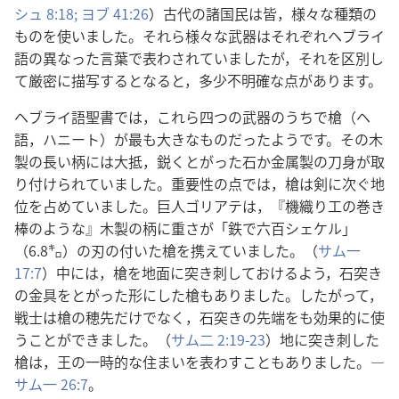
シュ 8:18;
ヨブ 41:26
）古代の諸国民は皆，様々な種類の
ものを使いました。それら様々な武器はそれぞれヘブライ
語の異なった言葉で表わされていましたが，それを区別し
て厳密に描写するとなると，多少不明確な点があります。
ヘブライ語聖書では，これら四つの武器のうちで槍（ヘ
語，ハニート）が最も大きなものだったようです。その木
製の長い柄には大抵，鋭くとがった石か金属製の刀身が取
り付けられていました。重要性の点では，槍は剣に次ぐ地
位を占めていました。巨人ゴリアテは，『機織り工の巻き
棒のような』木製の柄に重さが「鉄で六百シェケル」
（6.8㌔）の刃の付いた槍を携えていました。（
サム一
17:7
）中には，槍を地面に突き刺しておけるよう，石突き
の金具をとがった形にした槍もありました。したがって，
戦士は槍の穂先だけでなく，石突きの先端をも効果的に使
うことができました。（
サム二 2:19-23
）地に突き刺した
槍は，王の一時的な住まいを表わすこともありました。―
サム一 26:7
。