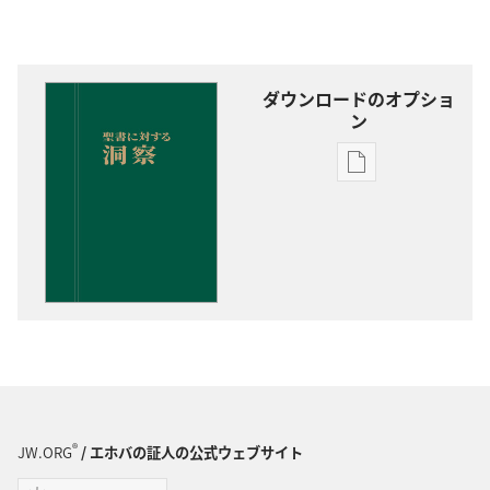
ダウンロードのオプショ
ン
出
版
物
の
ダ
ウ
ン
ロー
ド
オ
プ
®
JW.ORG
/ エホバの証人の公式ウェブサイト
ショ