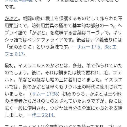
です。
かぶと
。戦闘の際に戦士を保護するものとして作られた軍
用頭当てで，防御用武具の極めて基本的な部分の一つ。ヘ
ブライ語で「かぶと」を意味する言葉はコーヴァで，ギリ
シャ語ではペリケファライアです。後者は，字義通りには
「頭の周りに」という意味です。―
サム一 17:5，
38;
エ
フェ 6:17
。
最初，イスラエル人のかぶとは，多分，革で作られていた
のでしょう。後に，それは銅または鉄で覆われ，毛，フェ
ルト，革などの縁なし帽の上に着用されました。イスラエ
ルでは，銅のかぶとは早くもサウル王の時代に使用されて
いました。（
サム一 17:38
）初めのうち，かぶとは王や他
の指導者たちだけのものとされていたようですが，後には
広く一般に使用され，ウジヤは自分の全軍にかぶとを支給
しました。―
代二 26:14
。
フィリスティア人は金属製のかぶとを持っており，ゴリア