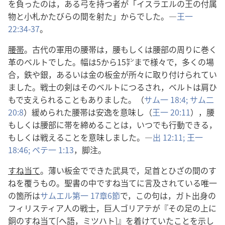
を負ったのは，ある弓を持つ者が「イスラエルの王の付属
物と小札かたびらの間を射た」からでした。―
王一
22:34-37
。
腰帯
。古代の軍用の腰帯は，腰もしくは腰部の周りに巻く
革のベルトでした。幅は5から15㌢まで様々で，多くの場
合，鉄や銀，あるいは金の板金が所々に取り付けられてい
ました。戦士の剣はそのベルトにつるされ，ベルトは肩ひ
もで支えられることもありました。（
サム一 18:4;
サム二
20:8
）緩められた腰帯は安逸を意味し（
王一 20:11
），腰
もしくは腰部に帯を締めることは，いつでも行動できる，
もしくは戦えることを意味しました。―
出 12:11;
王一
18:46;
ペテ一 1:13
，脚注。
すね当て
。薄い板金でできた武具で，足首とひざの間のす
ねを覆うもの。聖書の中ですね当てに言及されている唯一
の箇所は
サムエル第一 17章6節
で，この句は，ガト出身の
フィリスティア人の戦士，巨人ゴリアテが『その足の上に
銅のすね当て[ヘ語，ミツハト]』を着けていたことを示し