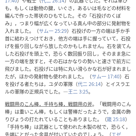
17:40
）や戦士（
代二 26:14
）の武器でした。それは革ひ
も，もしくは動物の腱，いぐさ，あるいは毛などの材料を
編んで作った帯状のひもでした。その「石投げのくぼ
み」，つまり幅が広くなっている真ん中の部分に発射物を
入れました。（
サム一 25:29
）石投げの一方の端は手か手
首に結わえつけておき，他方の端は手に握っていて，石投
げを振り回しながら放したのかもしれません。石を装てん
した石投げを頭上で，恐らく数回振り回し，そのまま急に
一方の端を放すと，その石はかなりの勢いと速さで前方に
飛びました。石投げには特に丸い滑らかな石が好まれまし
たが，ほかの発射物も使われました。（
サム一 17:40
）石
を投げる者たちは，ユダの軍隊（
代二 26:14
）とイスラエ
ルの軍隊の正規兵でした。―
王二 3:25
。
戦闘用のこん棒，手持ち棒，戦闘用の斧
。「戦闘用のこん
棒」は重いこん棒，もしくは警棒だったようで，金属の飾
りびょうの打たれていることもありました。（
箴 25:18
）
「手持ち棒」は武器として使われた木製の杖で，恐らく，
先端にとがった金具が付いていたのでしょう。（
エゼ