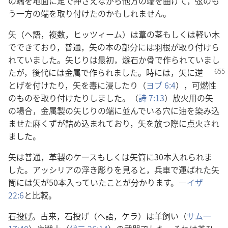
の端を地面に足で押さえながら他方の端を曲げて，弦のも
う一方の端を取り付けたのかもしれません。
矢（ヘ語，複数，ヒッツィーム）は葦の茎もしくは軽い木
でできており，普通，矢の本の部分には羽根が取り付けら
れていました。矢じりは最初，燧石か骨で作られていまし
たが，後代
には金属で作られました。時には，矢に逆
とげを付けたり，矢を毒に浸したり（
ヨブ 6:4
），可燃性
のものを取り付けたりしました。（
詩 7:13
）放火用の矢
の場合，金属製の矢じりの端に並んでいる穴に油を染み込
ませた麻くずが詰め込まれており，矢を放つ際に点火され
ました。
矢は普通，革製のケースもしくは矢筒に30本入れられま
した。アッシリアの浮き彫りを見ると，兵車で運ばれた矢
筒には矢が50本入っていたことが分かります。―
イザ
22:6
と比較。
石投げ
。古来，石投げ（ヘ語，ケラ）は羊飼い（
サム一