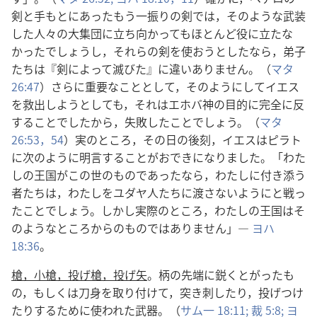
剣と手もとにあったもう一振りの剣では，そのような武装
した人々の大集団に立ち向かってもほとんど役に立たな
かったでしょうし，それらの剣を使おうとしたなら，弟子
たちは『剣によって滅びた』に違いありません。（
マタ
26:47
）さらに重要なこととして，そのようにしてイエス
を救出しようとしても，それはエホバ神の目的に完全に反
することでしたから，失敗したことでしょう。（
マタ
26:53，54
）実のところ，その日の後刻，イエスはピラト
に次のように明言することがおできになりました。「わた
しの王国がこの世のものであったなら，わたしに付き添う
者たちは，わたしをユダヤ人たちに渡さないようにと戦っ
たことでしょう。しかし実際のところ，わたしの王国はそ
のようなところからのものではありません」―
ヨハ
18:36
。
槍，小槍，投げ槍，投げ矢
。柄の先端に鋭くとがったも
の，もしくは刀身を取り付けて，突き刺したり，投げつけ
たりするために使われた武器。（
サム一 18:11;
裁 5:8;
ヨ