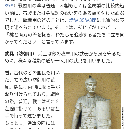
39:9
）戦闘用の斧は普通，木製もしくは金属製の比較的短
い柄に，石製または金属製の鋭い刃のある頭を付けた武器
でした。戦闘用の斧のことは，
詩編 35編3節
に比喩的な表
現で述べられています。そこでは，ダビデがエホバに，
「槍と両刃の斧を抜き，わたしを追跡する者たちに立ち向
かってください」と言っています。
武具（防御用）
兵士は敵の攻撃用の武器から身を守るた
めに，様々な種類の盾や一人用の武具を用いました。
盾
。古代のどの国民も用い
た，幅の広い防御用の武
具。盾には内側に取っ手が
取り付けられており，戦闘
の際，普通，戦士はそれを
左腕に掛けて，あるいは左
手で持って運びました。
もっとも，進軍の際には，