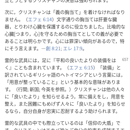
立とうとするクリスチャンの決意は強められます。
次に，クリスチャンは「義の胸当て」を着けなければなり
ません。（
エフェ 6:14
）文字通りの胸当ては肝要な臓
器，とりわけ心臓を保護するのに役立ちました。比喩的な
心臓[つまり，心]を守るための胸当てとしての義が必要で
あることは明らかです。心には罪深い傾向があるので，特
にそう言えます。―
創 8:21;
エレ 17:9
。
霊的な武具には，足に『平和の良いたよりの装備をは
く』ことも含まれています。（
エフェ 6:15
）「装備」と
訳されているギリシャ語のヘトイマシアという言葉には，
「用意が整っていること」という基本的な意味がありま
す。（行間; 新国; 今英を参照。）クリスチャンは他の人々
に「良いたより」を知らせるよう，常に備えをし，用意を
整え，また困難にもめげず人々に「良いたより」を知らせ
るなら，自分自身が忠実に忍耐するよう助けられます。
霊的な武具の中でも際立っているのは「信仰の大盾」で