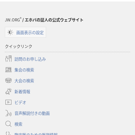
ド
オ
プ
®
JW.ORG
/ エホバの証人の公式ウェブサイト
ショ
画面表示の設定
ン
聖
クイックリンク
書
に
訪問のお申し込み
対
集会の検索
す
（新
る
し
大会の検索
（新
い
洞
し
新着情報
タ
察
い
ブ
ビデオ
タ
で
ブ
開
音声解説付きの動画
で
く）
開
検索
く）
臨床医のための医学情報