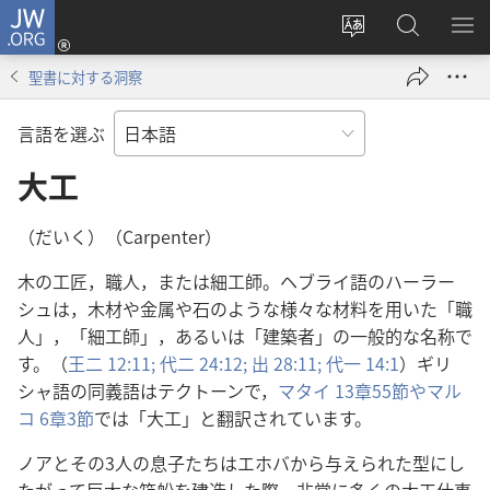
JW.ORG
ロ
サ
JW.ORG
メ
グ
イ
の
ニ
イ
聖書に対する洞察
ト
検
を
ン
の
索
表
（新
言語を選ぶ
言
示
し
語
大工
い
を
タ
変
ブ
（だいく）（Carpenter）
え
で
木の工匠，職人，または細工師。ヘブライ語のハーラー
る
開
シュは，木材や金属や石のような様々な材料を用いた「職
く）
人」，「細工師」，あるいは「建築者」の一般的な名称で
す。（
王二 12:11;
代二 24:12;
出 28:11;
代一 14:1
）ギリ
シャ語の同義語はテクトーンで，
マタイ 13章55節や
マル
コ 6章3節
では「大工」と翻訳されています。
ノアとその3人の息子たちはエホバから与えられた型にし