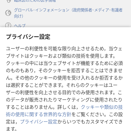
グローバル･インフォメーション（政府関係者･メディア･有識者
向け）
ヘルプ
プライバシー設定
寄付
（新
ユーザーの利便性を可能な限り向上させるため，当ウェ
し
ブサイトはクッキーおよび類似の技術を使用します。
い
ものみの塔 オンライン・ライブラリー
（新
タ
クッキーの中には当ウェブサイトが機能するために必須
し
ブ
®
のものもあり，そのクッキーを拒否することはできませ
JW Hub
い
（新
で
ん。その他のクッキーの使用を受け入れるか拒否するか
タ
し
開
®
JW Library
ブ
は選択することができます。それらのクッキーはユー
い
く）
で
タ
ザーの利便性を向上させる目的でのみ使用されます。こ
®
Watchtower Library
開
ブ
のデータが販売されたりマーケティングに使用されたり
く）
で
することはありません。詳しくは，
クッキーや類似の技
開
術の使用に関する世界的な方針
をご覧ください。この設
く）
定は，
プライバシー設定
からいつでもカスタマイズでき
Copyright
© 2026 Watch Tower Bible and Tract Society of Pennsylvania.
ます。