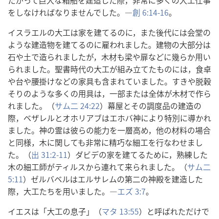
たがって巨大な箱船を建造した際，非常に多くの大工仕事
をしなければなりませんでした。―
創 6:14-16
。
イスラエルの大工は家を建てるのに，また後代には会堂の
ような建造物を建てるのに雇われました。建物の大部分は
石や土で造られましたが，木材も梁や扉などに幾らか用い
られました。聖書時代の大工が組み立てたものには，食卓
や台や腰掛けなどの家具も含まれていました。すきや脱穀
そりのような多くの用具は，一部または全体が木材で作ら
れました。（
サム二 24:22
）幕屋とその調度品の建造の
際，ベザレルとオホリアブはエホバ神により特別に導かれ
ました。神の霊は彼らの能力を一層高め，他の材料の場合
と同様，木に関しても非常に精巧な細工を行なわせまし
た。（
出 31:2-11
）ダビデの家を建てるために，熟練した
木の細工師がティルスから連れて来られました。（
サム二
5:11
）ゼルバベルはエルサレムの第二の神殿を建造した
際，大工たちを用いました。―
エズ 3:7
。
イエスは「大工の息子」（
マタ 13:55
）と呼ばれただけで