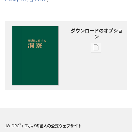
ダウンロードのオプショ
ン
出
版
物
の
ダ
ウ
ン
ロー
ド
オ
プ
®
JW.ORG
/ エホバの証人の公式ウェブサイト
ショ