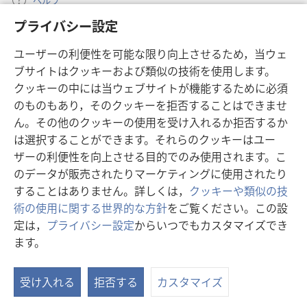
ヘルプ
プライバシー設定
寄付
（新
ユーザーの利便性を可能な限り向上させるため，当ウェ
し
ブサイトはクッキーおよび類似の技術を使用します。
い
ものみの塔 オンライン・ライブラリー
（新
タ
クッキーの中には当ウェブサイトが機能するために必須
し
ブ
®
のものもあり，そのクッキーを拒否することはできませ
JW Hub
い
（新
で
ん。その他のクッキーの使用を受け入れるか拒否するか
タ
し
開
®
JW Library
ブ
は選択することができます。それらのクッキーはユー
い
く）
で
タ
ザーの利便性を向上させる目的でのみ使用されます。こ
®
Watchtower Library
開
ブ
のデータが販売されたりマーケティングに使用されたり
く）
で
することはありません。詳しくは，
クッキーや類似の技
開
術の使用に関する世界的な方針
をご覧ください。この設
く）
定は，
プライバシー設定
からいつでもカスタマイズでき
Copyright
© 2026 Watch Tower Bible and Tract Society of Pennsylvania.
ます。
利用規約
|
プライバシーに関する方針
|
プライバシー設定
受け入れる
拒否する
カスタマイズ