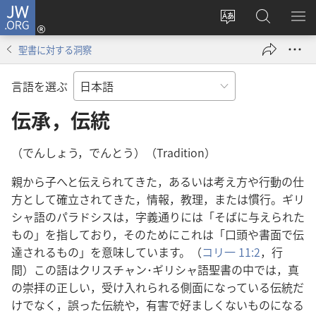
JW.ORG
ロ
サ
JW.ORG
メ
グ
イ
の
ニ
イ
聖書に対する洞察
ト
検
を
ン
の
索
表
（新
言語を選ぶ
言
示
し
語
伝承，伝統
い
を
タ
変
ブ
（でんしょう，でんとう）（Tradition）
え
で
親から子へと伝えられてきた，あるいは考え方や行動の仕
る
開
方として確立されてきた，情報，教理，または慣行。ギリ
く）
シャ語のパラドシスは，字義通りには「そばに与えられた
もの」を指しており，そのためにこれは「口頭や書面で伝
達されるもの」を意味しています。（
コリ一 11:2
，行
間）この語はクリスチャン･ギリシャ語聖書の中では，真
の崇拝の正しい，受け入れられる側面になっている伝統だ
けでなく，誤った伝統や，有害で好ましくないものになる