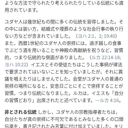
ような方法で守られたり考えられたりしている伝統にも適
用されています。
ユダヤ人は幾世紀もの間に多くの伝統を習得しました。そ
の中には装い方，結婚式や埋葬のような社会行事の執り行
ない方などが含まれていました。（
ヨハ 2:1，2;
19:40
）
また，西暦1世紀のユダヤ人の崇拝には，過ぎ越しの食事
でぶどう酒を用いることや神殿の再献納を祝うなど，習慣
的，つまり伝統的な側面がありました。（
ルカ 22:14-18;
ヨハ 10:22
）イエスとその使徒たちはこうした事柄が律法
で要求されてはいないことを知っていましたが，それに異
議を唱えたりはしませんでした。会堂がユダヤ人の普通の
崇拝の場所になると，安息日ごとにそこで崇拝することが
習慣，つまり伝統になりました。ルカは，イエスも「自分
の習慣どおり」出席されたと述べています。―
ルカ 4:16
。
非とされる伝統
しかし，ユダヤ人の宗教指導者たちは，
自分たちが真の崇拝に不可欠であるとみなした多くの口頭
伝承を，書き記されたみ言葉に付け加えていました。キリ