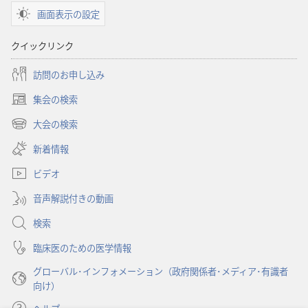
画面表示の設定
ン
聖
クイックリンク
書
に
訪問のお申し込み
対
集会の検索
す
（新
る
し
大会の検索
（新
い
洞
し
新着情報
タ
察
い
ブ
ビデオ
タ
で
ブ
開
音声解説付きの動画
で
く）
開
検索
く）
臨床医のための医学情報
グローバル･インフォメーション（政府関係者･メディア･有識者
向け）