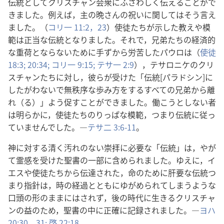
伝統としてクリスチャン会衆にふさわしく伝えることがで
きました。例えば，主の晩さんの祝いに関してはそう言え
ました。（
コリ一 11:2，
23
）使徒たちが示した教えや模
範は正当な伝統となりました。それで，兄弟たちの経済的
な重荷とならないために手ずから労苦したパウロは（
使徒
18:3;
20:34;
コリ一 9:15;
テサ一 2:9
），テサロニケのクリ
スチャンたちに対し，彼らが受けた「伝統[パラドシン]に
したがわないで無秩序な歩み方をするすべての兄弟から離
れ（る）」よう促すことができました。働こうとしない者
は明らかに，使徒たちのりっぱな模範，つまり伝統に従っ
ていませんでした。―
テサ二 3:6-11
。
神に対する清く汚れのない崇拝に必要な「伝統」は，やが
て霊感を受けた聖書の一部に含められました。ゆえに，イ
エスや使徒たちから伝達された，命のために肝要な伝統つ
まり指針は，時の経過とともにゆがめられてしまうような
口頭の形のままにはされず，後の時代に生きるクリスチャ
ンの益のため，聖書の中に正確に記録されました。―
ヨハ
20:30，31;
啓 22:18
。