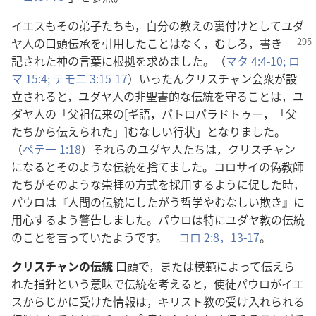
イエスもその弟子たちも，自分の教えの裏付けとしてユダ
ヤ
人の口頭伝承を引用したことはなく，むしろ，書き
記された神の言葉に根拠を求めました。（
マタ 4:4-10;
ロ
マ 15:4;
テモ二 3:15-17
）いったんクリスチャン会衆が設
立されると，ユダヤ人の非聖書的な伝統を守ることは，ユ
ダヤ人の「父祖伝来の[ギ語，パトロパラドトゥー，「父
たちから伝えられた」]むなしい行状」となりました。
（
ペテ一 1:18
）それらのユダヤ人たちは，クリスチャン
になるとそのような伝統を捨てました。コロサイの偽教師
たちがそのような崇拝の方式を採用するように促した時，
パウロは『人間の伝統にしたがう哲学やむなしい欺き』に
用心するよう警告しました。パウロは特にユダヤ教の伝統
のことを言っていたようです。―
コロ 2:8，
13-17
。
クリスチャンの伝統
口頭で，または模範によって伝えら
れた指針という意味で伝統を考えると，使徒パウロがイエ
スからじかに受けた情報は，キリスト教の受け入れられる