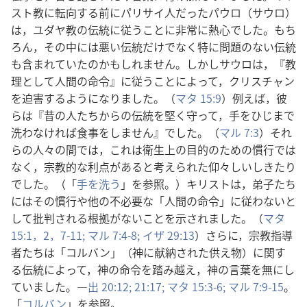
スト教に転向する前にパリサイ人だったパウロ（サウロ）
は，ユダヤ教の伝統に従うことに非常に熱心でした。もち
ろん，その中には悪い伝統だけでなく特に問題のない伝統
も含まれていたのかもしれません。しかしサウロは，『教
理として人間の命令』に従うことによって，クリスチャン
を迫害するようになりました。（
マタ 15:9
）例えば，彼
らは『昔の人たちからの伝統を堅く守って，手をひじまで
洗わなければ食事をしません』でした。（
マル 7:3
）それ
らの人々の間では，これは衛生上の目的のための慣行では
なく，宗教的な利点があると考えられた仰々しいしきたり
でした。（「
手を洗う
」を参照。）キリストは，弟子たち
にはその慣行や他の不必要な「人間の命令」に従わないと
して批判される根拠がないことを示されました。（
マタ
15:1，2，
7-11;
マル 7:4-8;
イザ 29:13
）さらに，宗教指導
者たちは「コルバン」（神に献納された供え物）に関す
る伝統によって，神の命令を踏み越え，神の言葉を無にし
ていました。―
出 20:12;
21:17;
マタ 15:3-6;
マル 7:9-15
。
「
コルバン
」を参照。