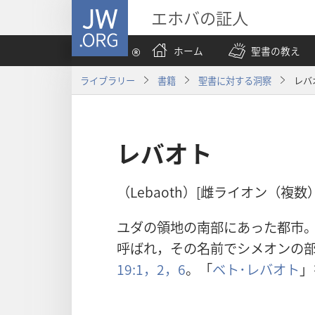
JW.ORG
エホバの証人
ホーム
聖書の教え
ライブラリー
書籍
聖書に対する洞察
レバ
レバオト
（Lebaoth）[雌ライオン（複数）
ユダの領地の南部にあった都市
呼ばれ，その名前でシメオンの
19:1，2，
6
。「
ベト･レバオト
」