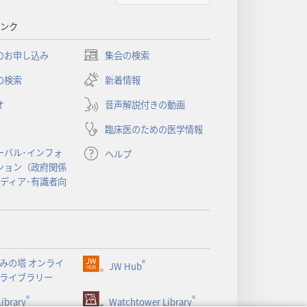
書
ンク
に
対
のお申し込み
集会の検索
（新
す
し
の検索
新着情報
る
い
洞
オ
音声解説付きの動画
タ
察
ブ
臨床医のための医学情報
で
開
ーバル･インフォ
ヘルプ
く）
ション（政府関係
メディア･有識者向
みの塔 オンライ
®
JW Hub
（新
ライブラリー
し
®
®
ibrary
い
Watchtower Library