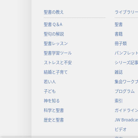
聖書の教え
ライブラリ
聖書 Q＆A
聖書
聖句の解説
書籍
聖書レッスン
冊子類
聖書学習ツール
パンフレット
ストレスと不安
シリーズ記
結婚と子育て
雑誌
若い人
集会ワーク
子ども
プログラム
神を知る
索引
科学と聖書
ガイドライ
歴史と聖書
JW Broadcas
ビデオ