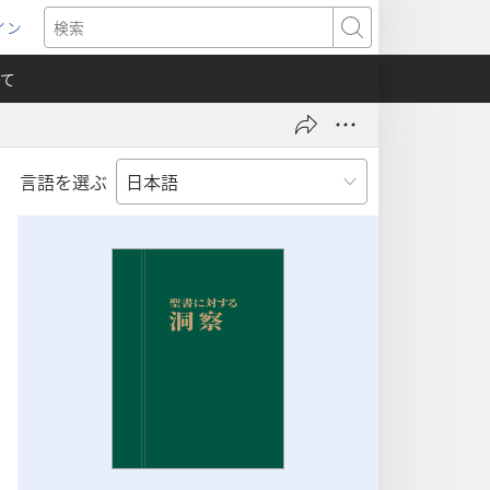
イン
新
検
索
て
言語を選ぶ
）