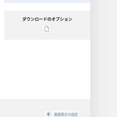
ダウンロードのオプション
出
版
物
の
ダ
ウ
ン
ロー
ド
オ
プ
ショ
ン
画面表示の設定
聖