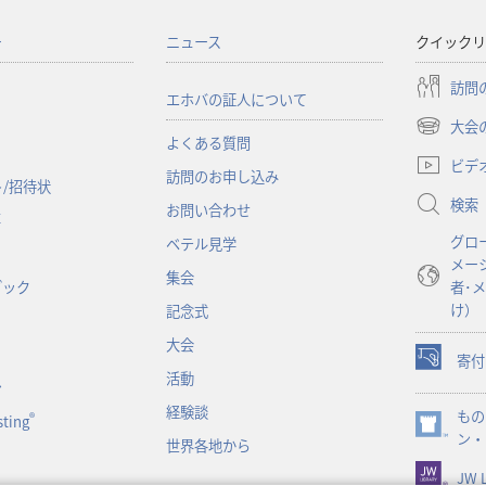
ー
ニュース
クイックリ
訪問
エホバの証人について
大会
（新
よくある質問
し
ビデ
訪問のお申し込み
い
/招待状
検索
タ
お問い合わせ
事
ブ
グロ
ベテル見学
で
メー
開
集会
ブック
者･
く）
け）
記念式
大会
寄付
（新
活動
ン
し
経験談
もの
い
®
ting
（新
ン・
タ
世界各地から
し
ブ
JW L
い
で