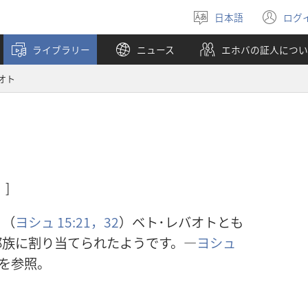
日本語
ログ
言
（
語
し
ライブラリー
ニュース
エホバの証人につい
を
い
選
タ
オト
ぶ
ブ
で
開
く
]
。（
ヨシュ 15:21，
32
）ベト･レバオトとも
部族に割り当てられたようです。―
ヨシュ
を参照。