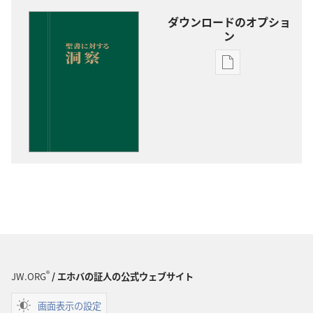
ダウンロードのオプショ
ン
出
版
物
の
ダ
ウ
ン
ロー
ド
オ
プ
ショ
®
JW.ORG
/ エホバの証人の公式ウェブサイト
ン
聖
画面表示の設定