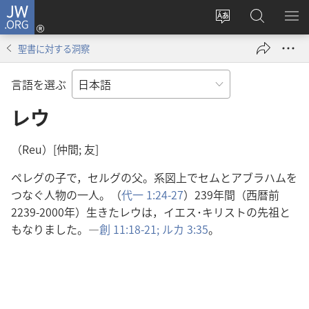
JW.ORG
ロ
サ
JW.ORG
メ
グ
イ
の
ニ
イ
聖書に対する洞察
ト
検
を
ン
の
索
表
（新
言語を選ぶ
言
示
し
語
レウ
い
を
タ
変
ブ
（Reu）[仲間; 友]
え
で
ペレグの子で，セルグの父。系図上でセムとアブラハムを
る
開
つなぐ人物の一人。（
代一 1:24-27
）239年間（西暦前
く）
2239-2000年）生きたレウは，イエス･キリストの先祖と
もなりました。―
創 11:18-21;
ルカ 3:35
。