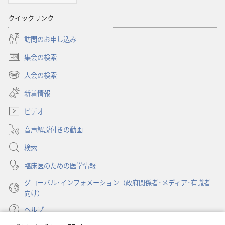
書
に
クイックリンク
対
す
訪問のお申し込み
る
集会の検索
（新
洞
し
大会の検索
察
（新
い
し
新着情報
タ
い
ブ
ビデオ
タ
で
ブ
開
音声解説付きの動画
で
く）
開
検索
く）
臨床医のための医学情報
グローバル･インフォメーション（政府関係者･メディア･有識者
向け）
ヘルプ