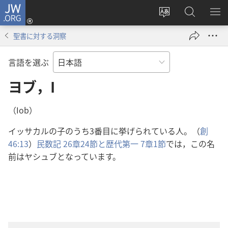
JW.ORG
ロ
サ
JW.ORG
メ
グ
イ
の
ニ
イ
聖書に対する洞察
ト
検
を
ン
の
索
表
（新
言語を選ぶ
言
示
し
語
ヨブ，I
い
を
タ
変
ブ
（Iob）
え
で
イッサカルの子のうち3番目に挙げられている人。（
創
る
開
46:13
）
民数記 26章24節と
歴代第一 7章1節
では，この名
く）
前はヤシュブとなっています。