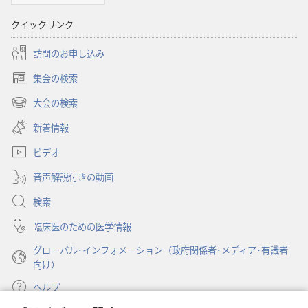
に
クイックリンク
対
す
訪問のお申し込み
る
洞
集会の検索
（新
察
し
大会の検索
（新
い
し
新着情報
タ
い
ブ
ビデオ
タ
で
ブ
開
音声解説付きの動画
で
く）
開
検索
く）
臨床医のための医学情報
グローバル･インフォメーション（政府関係者･メディア･有識者
向け）
ヘルプ