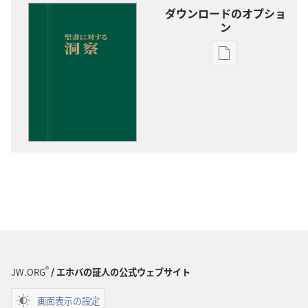
ダウンロードのオプショ
ン
出
版
物
の
ダ
ウ
ン
ロー
ド
オ
プ
ショ
ン
®
JW.ORG
/ エホバの証人の公式ウェブサイト
聖
書
画面表示の設定