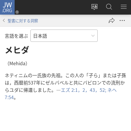
JW.ORG
ロ
サ
JW.ORG
メ
グ
イ
の
ニ
イ
聖書に対する洞察
ト
検
を
ン
の
索
表
（新
言語を選ぶ
言
示
し
語
メヒダ
い
を
タ
変
ブ
（Mehida）
え
で
ネティニムの一氏族の先祖。この人の「子ら」または子孫
る
開
は，西暦前537年にゼルバベルと共にバビロンでの流刑か
く）
らユダに帰還しました。―
エズ 2:1，2，
43，
52;
ネヘ
7:54
。