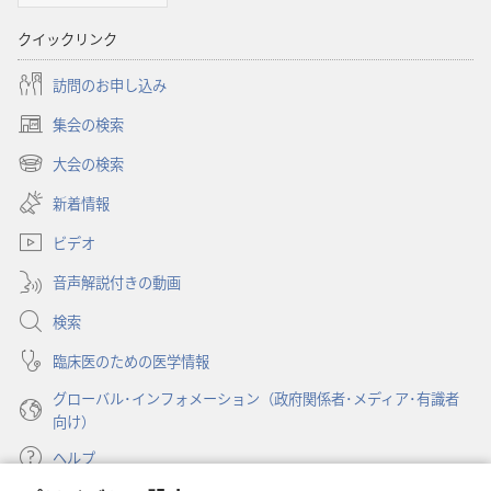
書
に
クイックリンク
対
す
訪問のお申し込み
る
集会の検索
（新
洞
し
大会の検索
察
（新
い
し
新着情報
タ
い
ブ
ビデオ
タ
で
ブ
開
音声解説付きの動画
で
く）
開
検索
く）
臨床医のための医学情報
グローバル･インフォメーション（政府関係者･メディア･有識者
向け）
ヘルプ