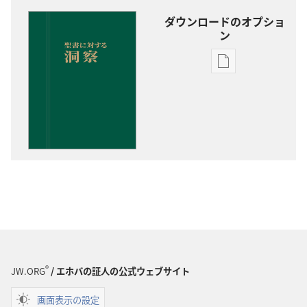
ダウンロードのオプショ
ン
出
版
物
の
ダ
ウ
ン
ロー
ド
オ
プ
ショ
®
JW.ORG
/ エホバの証人の公式ウェブサイト
ン
聖
画面表示の設定