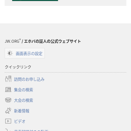
ウ
ン
ロー
ド
オ
プ
®
JW.ORG
/ エホバの証人の公式ウェブサイト
ショ
画面表示の設定
ン
聖
クイックリンク
書
に
訪問のお申し込み
対
集会の検索
す
（新
る
し
大会の検索
（新
い
洞
し
新着情報
タ
察
い
ブ
ビデオ
タ
で
ブ
開