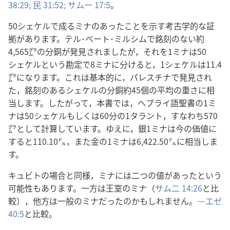
38:29;
民 31:52;
サム一 17:5
。
50シェケルで成るミナのあったことを示す考古学的な証
拠があります。テル･ベート･ミルシムで銘刻のない約
4,565㌘の分銅が発見されましたが，それを1ミナは50
シェケルという勘定で8ミナに分けると，1シェケルは11.4
㌘になります。これは基本的に，パレスチナで発見され
た，銘刻のあるシェケルの分銅約45個の平均の重さに相
当します。したがって，本書では，ヘブライ語聖書の1ミ
ナは50シェケルもしくは60分の1タラント，すなわち570
㌘として計算しています。ゆえに，銀1ミナは今の価値に
すると110.10㌦，また金の1ミナは6,422.50㌦に相当しま
す。
キュビトの場合と同様，ミナには二つの値があったという
可能性もあります。一方は王室のミナ（
サム二 14:26
と比
較），他方は一般のミナだったのかもしれません。―
エゼ
40:5
と比較。