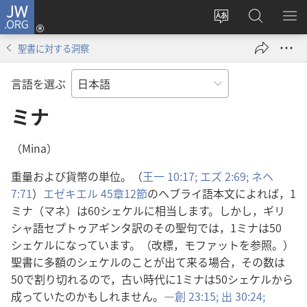
JW.ORG
ロ
サ
JW.ORG
メ
グ
イ
の
ニ
イ
聖書に対する洞察
ト
検
を
ン
の
索
表
（新
言語を選ぶ
言
示
し
語
ミナ
い
を
タ
変
ブ
（Mina）
え
で
重量および貨幣の単位。（
王一 10:17;
エズ 2:69;
ネヘ
る
開
7:71
）
エゼキエル 45章12節
のヘブライ語本文によれば，1
く）
ミナ（マネ）は60シェケルに相当します。しかし，ギリ
シャ語セプトゥアギンタ訳のその聖句では，1ミナは50
シェケルになっています。（改標，モファットを参照。）
聖書に多額のシェケルのことが出て来る場合，その数は
50で割り切れるので，古い時代に1ミナは50シェケルから
成っていたのかもしれません。―
創 23:15;
出 30:24;