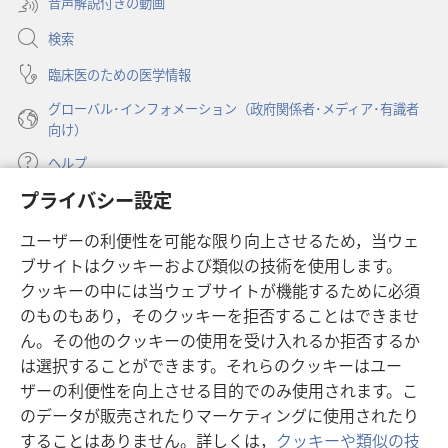
音声解説付きの動画
で
く）
開
検索
く）
臨床医のための医学情報
グローバル･インフォメーション（政府関係者･メディア･有識者
向け）
ヘルプ
プライバシー設定
寄付
（新
ユーザーの利便性を可能な限り向上させるため，当ウェ
し
ブサイトはクッキーおよび類似の技術を使用します。
い
ものみの塔 オンライン・ライブラリー
（新
タ
クッキーの中には当ウェブサイトが機能するために必須
し
ブ
®
のものもあり，そのクッキーを拒否することはできませ
JW Hub
い
（新
で
ん。その他のクッキーの使用を受け入れるか拒否するか
タ
し
開
®
JW Library
ブ
は選択することができます。それらのクッキーはユー
い
く）
で
タ
ザーの利便性を向上させる目的でのみ使用されます。こ
®
Watchtower Library
開
ブ
のデータが販売されたりマーケティングに使用されたり
く）
で
することはありません。詳しくは，
クッキーや類似の技