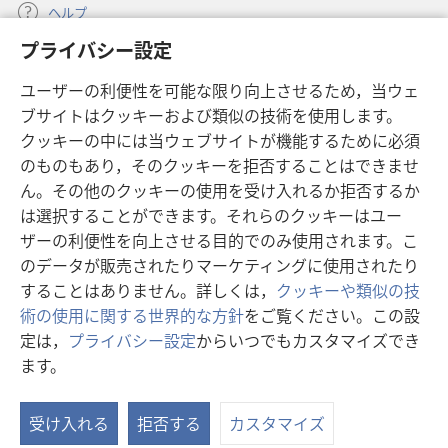
ヘルプ
プライバシー設定
寄付
（新
ユーザーの利便性を可能な限り向上させるため，当ウェ
し
ブサイトはクッキーおよび類似の技術を使用します。
い
ものみの塔 オンライン・ライブラリー
（新
タ
クッキーの中には当ウェブサイトが機能するために必須
し
ブ
®
のものもあり，そのクッキーを拒否することはできませ
JW Hub
い
（新
で
ん。その他のクッキーの使用を受け入れるか拒否するか
タ
し
開
®
JW Library
ブ
は選択することができます。それらのクッキーはユー
い
く）
で
タ
ザーの利便性を向上させる目的でのみ使用されます。こ
®
Watchtower Library
開
ブ
のデータが販売されたりマーケティングに使用されたり
く）
で
することはありません。詳しくは，
クッキーや類似の技
開
術の使用に関する世界的な方針
をご覧ください。この設
く）
定は，
プライバシー設定
からいつでもカスタマイズでき
Copyright
© 2026 Watch Tower Bible and Tract Society of Pennsylvania.
ます。
利用規約
|
プライバシーに関する方針
|
プライバシー設定
受け入れる
拒否する
カスタマイズ