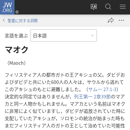
JW.ORG
ロ
サ
JW.ORG
メ
グ
イ
の
ニ
イ
聖書に対する洞察
ト
検
を
ン
の
索
表
（新
言語を選ぶ
言
示
し
語
マオク
い
を
タ
変
ブ
（Maoch）
え
で
フィリスティア人の都市ガトの王アキシュの父。ダビデお
る
開
よびダビデと共にいた600人の人々は，サウルから逃れて
く）
このアキシュのもとに避難しました。（
サム一 27:1-3
）
決定的な同定ではありませんが，
列王第一 2章39節
のマア
カと同一人物かもしれません。マアカという名前はマオク
に非常によく似ていますし，ダビデが追放されていた時に
支配していたアキシュが，ソロモンの統治が始まった時も
まだフィリスティア人のガトの王として治めていた可能性