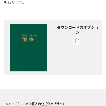
もあります。
ダウンロードのオプショ
ン
出
版
物
の
ダ
ウ
ン
ロー
ド
オ
プ
®
JW.ORG
/ エホバの証人の公式ウェブサイト