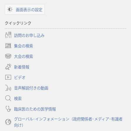
ショ
画面表示の設定
ン
聖
クイックリンク
書
に
訪問のお申し込み
対
集会の検索
す
（新
る
し
大会の検索
（新
い
洞
し
新着情報
タ
察
い
ブ
ビデオ
タ
で
ブ
開
音声解説付きの動画
で
く）
開
検索
く）
臨床医のための医学情報
グローバル･インフォメーション（政府関係者･メディア･有識者
向け）