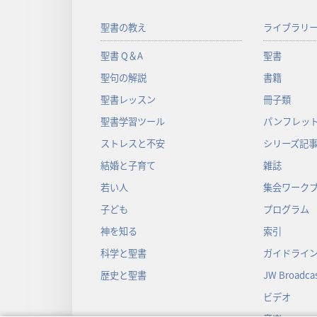
聖書の教え
ライブラリ
聖書 Q＆A
聖書
聖句の解説
書籍
聖書レッスン
冊子類
聖書学習ツール
パンフレット
ストレスと不安
シリーズ記
結婚と子育て
雑誌
若い人
集会ワーク
子ども
プログラム
神を知る
索引
科学と聖書
ガイドライ
歴史と聖書
JW Broadcas
ビデオ