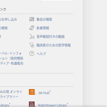
書
ンク
に
対
のお申し込み
集会の検索
（新
す
し
の検索
新着情報
る
い
洞
オ
音声解説付きの動画
タ
察
ブ
臨床医のための医学情報
で
開
ーバル･インフォ
ヘルプ
く）
ション（政府関係
メディア･有識者向
みの塔 オンライ
®
JW Hub
（新
ライブラリー
し
®
®
ibrary
い
Watchtower Library