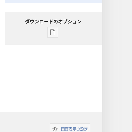
ダウンロードのオプション
出
版
物
の
ダ
ウ
ン
ロー
ド
オ
プ
ショ
ン
画面表示の設定
聖