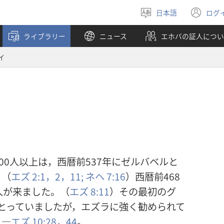
日本語
ログ
言
（
語
し
ライブラリー
ニュース
エホバの証人につい
を
い
選
タ
イ
ぶ
ブ
で
開
く
00人以上は，西暦前537年にゼルバベルと
。（
エズ 2:1，2，
11;
ネヘ 7:16
）西暦前468
人が来ました。（
エズ 8:11
）その最初のグ
とっていましたが，エズラに強く勧められて
。―
エズ 10:28，
44
。