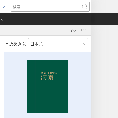
イン
新
検
索
て
言語を選ぶ
）