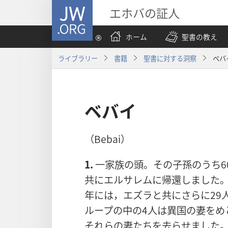
JW.ORG
エホバの証人
ホーム
聖書の教え
ライブラリー
書籍
聖書に対する洞察
ベバ
ベバイ
（Bebai）
1.
一家族の頭。その子孫のうち6
共にエルサレムに帰還しました
年には，エズラと共にさらに29
ループの中の4人は異国の妻をめ
それらの妻たちを去らせました