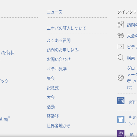
ー
ニュース
クイックリ
訪問
エホバの証人について
大会
（新
よくある質問
し
ビデ
訪問のお申し込み
い
/招待状
検索
タ
お問い合わせ
事
ブ
グロ
ベテル見学
で
メー
開
集会
ブック
者･
く）
け）
記念式
大会
寄付
（新
活動
ン
し
経験談
もの
い
®
ting
（新
ン・
タ
世界各地から
し
ブ
JW L
い
で