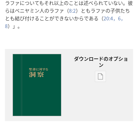
ラファについてもそれ以上のことは述べられていない。彼
らはベニヤミン人のラファ（
8:2
）ともラファの子供たち
とも結び付けることができないからである（
20:4，
6，
8
）」。
ダウンロードのオプショ
ン
出
版
物
の
ダ
ウ
ン
ロー