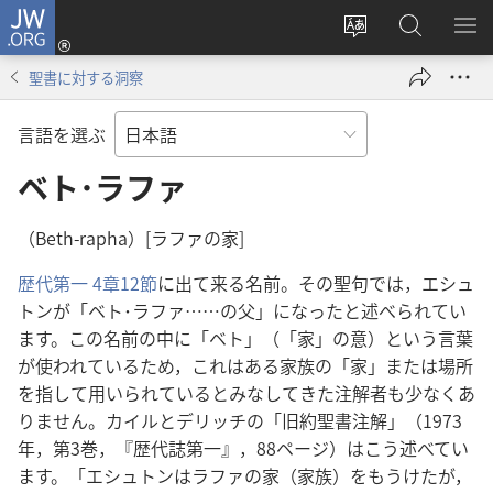
JW.ORG
ロ
サ
JW.ORG
メ
グ
イ
の
ニ
イ
聖書に対する洞察
ト
検
を
ン
の
索
表
（新
言語を選ぶ
言
示
し
語
ベト･ラファ
い
を
タ
変
ブ
（Beth-rapha）[ラファの家]
え
で
歴代第一 4章12節
に出て来る名前。その聖句では，エシュ
る
開
トンが「ベト･ラファ……の父」になったと述べられてい
く）
ます。この名前の中に「ベト」（「家」の意）という言葉
が使われているため，これはある家族の「家」または場所
を指して用いられているとみなしてきた注解者も少なくあ
りません。カイルとデリッチの「旧約聖書注解」（1973
年，第3巻，『歴代誌第一』，88ページ）はこう述べてい
ます。「エシュトンはラファの家（家族）をもうけたが，