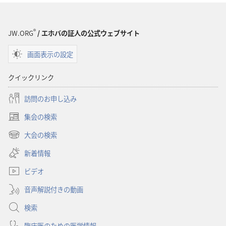
ド
オ
プ
®
JW.ORG
/ エホバの証人の公式ウェブサイト
ショ
画面表示の設定
ン
聖
クイックリンク
書
に
訪問のお申し込み
対
集会の検索
す
（新
る
し
大会の検索
（新
い
洞
し
新着情報
タ
察
い
ブ
ビデオ
タ
で
ブ
開
音声解説付きの動画
で
く）
開
検索
く）
臨床医のための医学情報