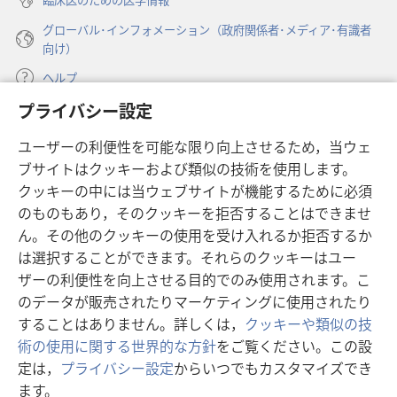
グローバル･インフォメーション（政府関係者･メディア･有識者
向け）
ヘルプ
プライバシー設定
寄付
（新
ユーザーの利便性を可能な限り向上させるため，当ウェ
し
ブサイトはクッキーおよび類似の技術を使用します。
い
ものみの塔 オンライン・ライブラリー
（新
タ
クッキーの中には当ウェブサイトが機能するために必須
し
ブ
®
のものもあり，そのクッキーを拒否することはできませ
JW Hub
い
（新
で
ん。その他のクッキーの使用を受け入れるか拒否するか
タ
し
開
®
JW Library
ブ
は選択することができます。それらのクッキーはユー
い
く）
で
タ
ザーの利便性を向上させる目的でのみ使用されます。こ
®
Watchtower Library
開
ブ
のデータが販売されたりマーケティングに使用されたり
く）
で
することはありません。詳しくは，
クッキーや類似の技
開
術の使用に関する世界的な方針
をご覧ください。この設
く）
定は，
プライバシー設定
からいつでもカスタマイズでき
Copyright
© 2026 Watch Tower Bible and Tract Society of Pennsylvania.
ます。