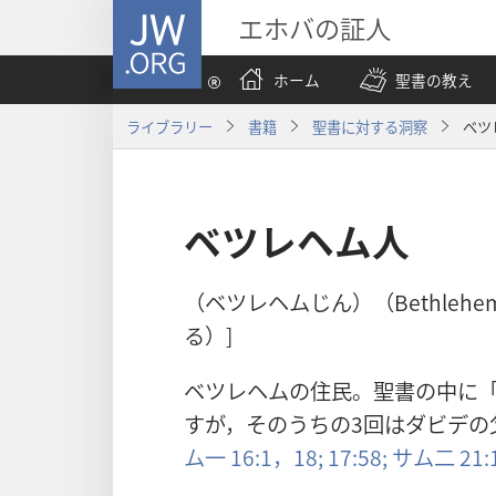
JW.ORG
エホバの証人
ホーム
聖書の教え
ライブラリー
書籍
聖書に対する洞察
ベツ
ベツレヘム人
（ベツレヘムじん）（Bethleh
る）]
ベツレヘムの住民。聖書の中に「
すが，そのうちの3回はダビデの
ム一 16:1，
18;
17:58;
サム二 21: