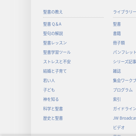
聖書の教え
ライブラリ
聖書 Q＆A
聖書
聖句の解説
書籍
聖書レッスン
冊子類
聖書学習ツール
パンフレット
ストレスと不安
シリーズ記
結婚と子育て
雑誌
若い人
集会ワーク
子ども
プログラム
神を知る
索引
科学と聖書
ガイドライ
歴史と聖書
JW Broadcas
ビデオ