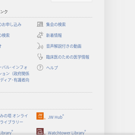
書
ンク
に
対
のお申し込み
集会の検索
（新
す
し
の検索
新着情報
る
い
洞
オ
音声解説付きの動画
タ
察
ブ
臨床医のための医学情報
で
開
ーバル･インフォ
ヘルプ
く）
ション（政府関係
メディア･有識者向
みの塔 オンライ
®
JW Hub
（新
ライブラリー
し
®
®
ibrary
い
Watchtower Library