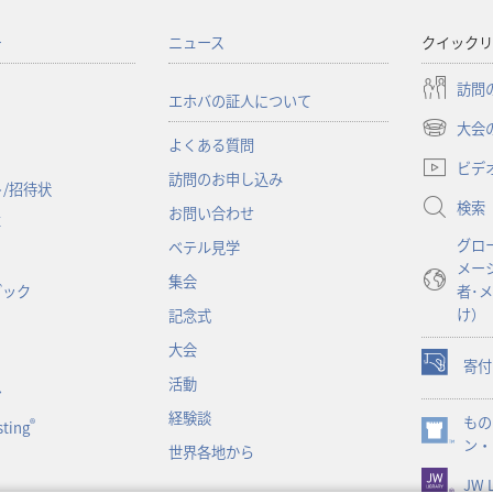
ー
ニュース
クイックリ
訪問
エホバの証人について
大会
（新
よくある質問
し
ビデ
訪問のお申し込み
い
/招待状
検索
タ
お問い合わせ
事
ブ
グロ
ベテル見学
で
メー
開
集会
ブック
者･
く）
け）
記念式
大会
寄付
（新
活動
ン
し
経験談
もの
い
®
ting
（新
ン・
タ
世界各地から
し
ブ
JW L
い
で