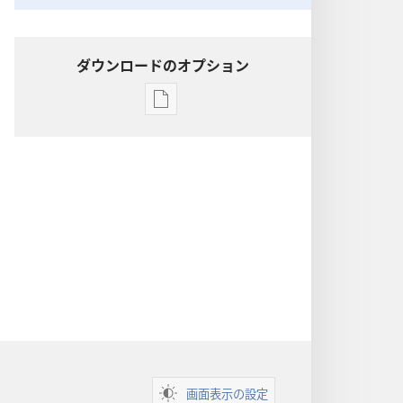
ダウンロードのオプション
出
版
物
の
ダ
ウ
ン
ロー
ド
オ
プ
ショ
ン
画面表示の設定
聖