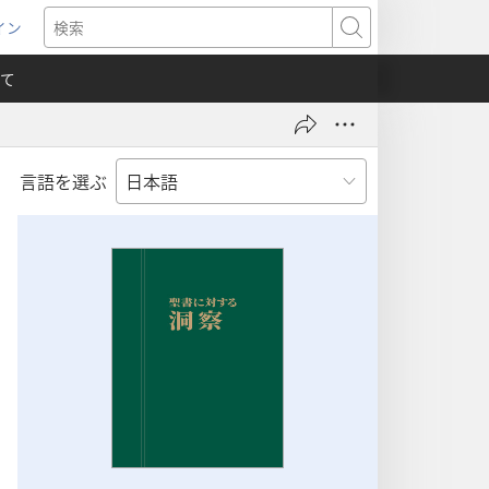
イン
新
検
索
て
言語を選ぶ
）