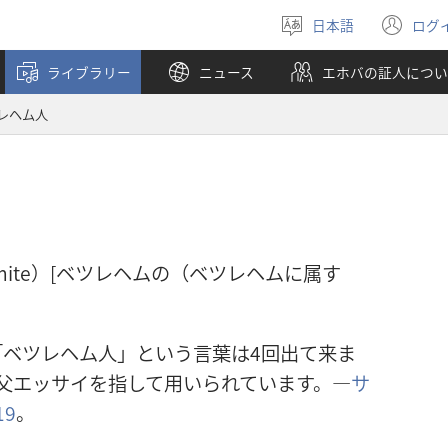
日本語
ログ
言
（
語
し
ライブラリー
ニュース
エホバの証人につい
を
い
選
タ
レヘム人
ぶ
ブ
で
開
く
emite）[ベツレヘムの（ベツレヘムに属す
ベツレヘム人」という言葉は4回出て来ま
父エッサイを指して用いられています。―
サ
19
。