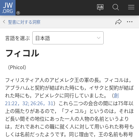
JW.ORG
ロ
サ
JW.ORG
メ
グ
イ
の
ニ
イ
聖書に対する洞察
ト
検
を
ン
の
索
表
（新
言語を選ぶ
言
示
し
語
フィコル
い
を
タ
変
ブ
（Phicol）
え
で
フィリスティア人のアビメレク王の軍の長。フィコルは，
る
開
アブラハムと契約が結ばれた時にも，イサクと契約が結ば
く）
れた時にも，アビメレクに同行していました。（
創
21:22，
32;
26:26，
31
）これら二つの会合の間には75年以
上の隔たりがあるので，「フィコル」というのは，それほ
ど長い間その地位にあった一人の人物の名前というより
は，だれであれこの職に就く人に対して用いられた称号も
しくは名前だったようです。同じ理由で，王の名前も称号