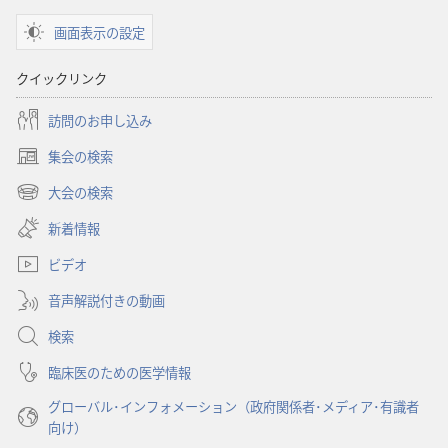
ショ
画面表示の設定
ン
聖
クイックリンク
書
に
訪問のお申し込み
対
集会の検索
す
（新
る
し
大会の検索
（新
い
洞
し
新着情報
タ
察
い
ブ
ビデオ
タ
で
ブ
開
音声解説付きの動画
で
く）
開
検索
く）
臨床医のための医学情報
グローバル･インフォメーション（政府関係者･メディア･有識者
向け）