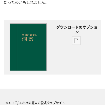
だったのかもしれません。
ダウンロードのオプショ
ン
出
版
物
の
ダ
ウ
ン
ロー
ド
オ
プ
®
JW.ORG
/ エホバの証人の公式ウェブサイト