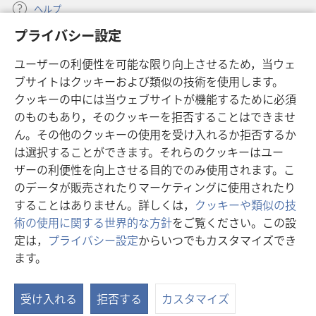
ヘルプ
プライバシー設定
寄付
（新
ユーザーの利便性を可能な限り向上させるため，当ウェ
し
ブサイトはクッキーおよび類似の技術を使用します。
い
ものみの塔 オンライン・ライブラリー
（新
タ
クッキーの中には当ウェブサイトが機能するために必須
し
ブ
®
のものもあり，そのクッキーを拒否することはできませ
JW Hub
い
（新
で
ん。その他のクッキーの使用を受け入れるか拒否するか
タ
し
開
®
JW Library
ブ
は選択することができます。それらのクッキーはユー
い
く）
で
タ
ザーの利便性を向上させる目的でのみ使用されます。こ
®
Watchtower Library
開
ブ
のデータが販売されたりマーケティングに使用されたり
く）
で
することはありません。詳しくは，
クッキーや類似の技
開
術の使用に関する世界的な方針
をご覧ください。この設
く）
定は，
プライバシー設定
からいつでもカスタマイズでき
Copyright
© 2026 Watch Tower Bible and Tract Society of Pennsylvania.
ます。
利用規約
|
プライバシーに関する方針
|
プライバシー設定
受け入れる
拒否する
カスタマイズ