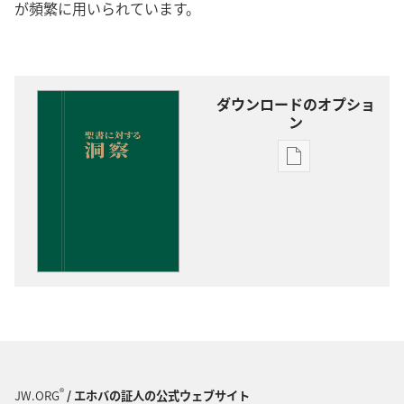
が頻繁に用いられています。
ダウンロードのオプショ
ン
出
版
物
の
ダ
ウ
ン
ロー
ド
オ
プ
®
JW.ORG
/ エホバの証人の公式ウェブサイト