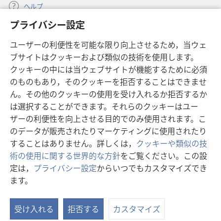
ヘルプ
プライバシー設定
寄付
（新
ユーザーの利便性を可能な限り向上させるため，当ウェ
し
ブサイトはクッキーおよび類似の技術を使用します。
い
ものみの塔 オンライン・ライブラリー
（新
タ
クッキーの中には当ウェブサイトが機能するために必須
し
ブ
®
のものもあり，そのクッキーを拒否することはできませ
JW Hub
い
（新
で
ん。その他のクッキーの使用を受け入れるか拒否するか
タ
し
開
®
JW Library
ブ
は選択することができます。それらのクッキーはユー
い
く）
で
タ
ザーの利便性を向上させる目的でのみ使用されます。こ
®
Watchtower Library
開
ブ
のデータが販売されたりマーケティングに使用されたり
く）
で
することはありません。詳しくは，
クッキーや類似の技
開
術の使用に関する世界的な方針
をご覧ください。この設
く）
定は，
プライバシー設定
からいつでもカスタマイズでき
Copyright
© 2026 Watch Tower Bible and Tract Society of Pennsylvania.
ます。
利用規約
|
プライバシーに関する方針
|
プライバシー設定
受け入れる
拒否する
カスタマイズ