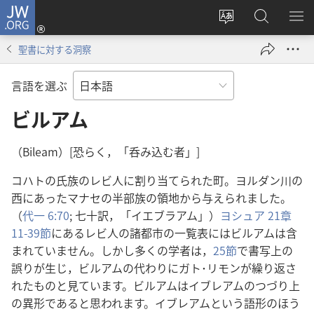
JW.ORG
ロ
サ
JW.ORG
メ
グ
イ
の
ニ
イ
聖書に対する洞察
ト
検
を
ン
の
索
表
（新
言語を選ぶ
言
示
し
語
ビルアム
い
を
タ
変
ブ
（Bileam）[恐らく，「呑み込む者」]
え
で
コハトの氏族のレビ人に割り当てられた町。ヨルダン川の
る
開
西にあったマナセの半部族の領地から与えられました。
く）
（
代一 6:70
; 七十訳，「イエブラアム」）
ヨシュア 21章
11-39節
にあるレビ人の諸都市の一覧表にはビルアムは含
まれていません。しかし多くの学者は，
25節
で書写上の
誤りが生じ，ビルアムの代わりにガト･リモンが繰り返さ
れたものと見ています。ビルアムはイブレアムのつづり上
の異形であると思われます。イブレアムという語形のほう