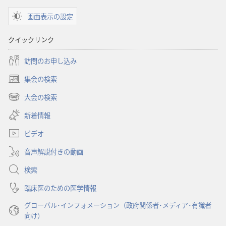
ショ
画面表示の設定
ン
聖
クイックリンク
書
に
訪問のお申し込み
対
集会の検索
す
（新
る
し
大会の検索
（新
い
洞
し
新着情報
タ
察
い
ブ
ビデオ
タ
で
ブ
開
音声解説付きの動画
で
く）
開
検索
く）
臨床医のための医学情報
グローバル･インフォメーション（政府関係者･メディア･有識者
向け）