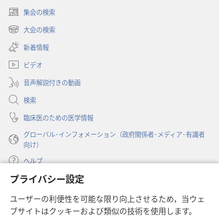
対
集会の検索
す
（新
る
し
大会の検索
（新
い
洞
し
新着情報
タ
察
い
ブ
ビデオ
タ
で
ブ
開
音声解説付きの動画
で
く）
開
検索
く）
臨床医のための医学情報
グローバル･インフォメーション（政府関係者･メディア･有識者
向け）
ヘルプ
プライバシー設定
寄付
（新
ユーザーの利便性を可能な限り向上させるため，当ウェ
し
ブサイトはクッキーおよび類似の技術を使用します。
い
ものみの塔 オンライン・ライブラリー
（新