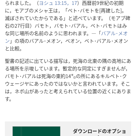
られました。（
ヨシュ 13:15，
17
）西暦前9世紀の初期
に，モアブのメシャ王は，「ベト･バモトを[再建した]。
滅ぼされていたからである」と述べています。（モアブ碑
石の27行目）バモト，バモト･バアル，ベト･バモトはみ
な同じ場所の名前のように思われます。―「
バアル･メオ
ン
」の項のバアル･メオン，ベオン，ベト･バアル･メオン
と比較。
聖書の記述に出ている描写は，死海の北東の隅の高地にあ
る場所を示唆しています。暫定的な同定にすぎませんが，
バモト･バアルは死海の東約14㌔の所にあるキルベト･ク
ウェージヤにあったのではないかと言われています。そこ
は，ネボ山があったと考えられている位置の近くにありま
す。
ダウンロードのオプショ