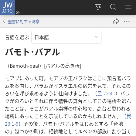
JW.ORG
ロ
サ
JW.ORG
メ
グ
イ
の
ニ
イ
聖書に対する洞察
ト
検
を
ン
の
索
表
（新
言語を選ぶ
言
示
し
語
バモト･バアル
い
を
タ
変
ブ
（Bamoth-baal）[バアルの高き所]
え
で
モアブにあった町。モアブの王バラクはここに預言者バラ
る
開
ムを案内し，バラムがイスラエルの宿営を見て，それにの
く）
ろいを呼び求めるように仕向けました。（
民 22:41
）バラ
クがのろいとそれに伴う犠牲の舞台としてこの場所を選ん
だことは，そこがバアル崇拝の中心地で，高台と思われる
場所にあったことを示唆しているのかもしれません。（
民
23:1-9
）その後，バモト･バアルをはじめとする「台地
の」幾つかの町は，相続地としてルベンの部族に割り当て