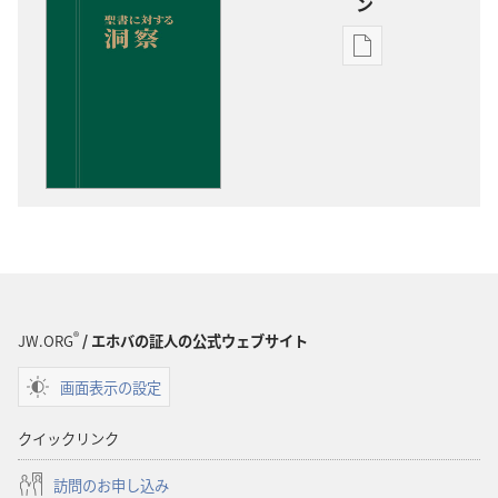
ン
出
版
物
の
ダ
ウ
ン
ロー
ド
オ
プ
®
JW.ORG
/ エホバの証人の公式ウェブサイト
ショ
画面表示の設定
ン
聖
クイックリンク
書
に
訪問のお申し込み