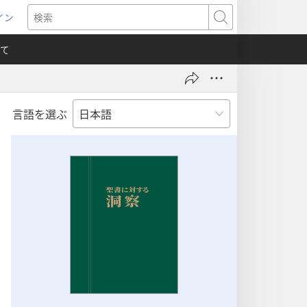
イン
新
検
索
て
言語を選ぶ
）