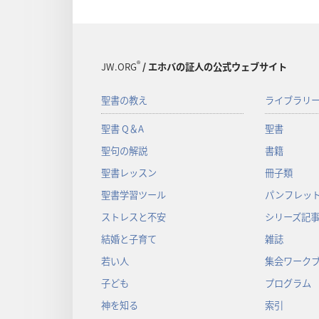
®
JW.ORG
/ エホバの証人の公式ウェブサイト
聖書の教え
ライブラリ
聖書 Q＆A
聖書
聖句の解説
書籍
聖書レッスン
冊子類
聖書学習ツール
パンフレット
ストレスと不安
シリーズ記
結婚と子育て
雑誌
若い人
集会ワーク
子ども
プログラム
神を知る
索引