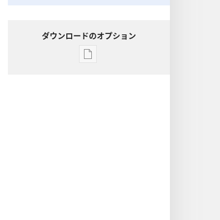
ダウンロードのオプション
出
版
物
の
ダ
ウ
ン
ロー
ド
オ
プ
ショ
ン
聖