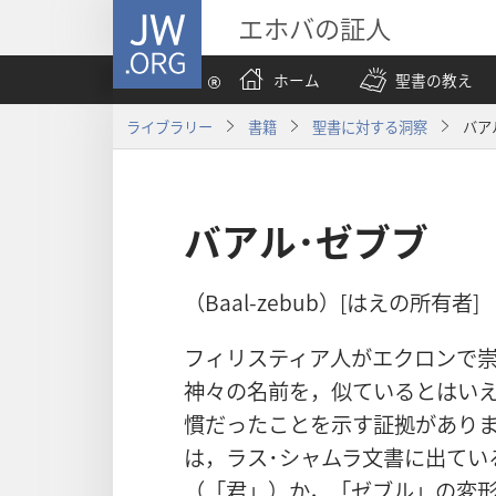
JW.ORG
エホバの証人
ホーム
聖書の教え
ライブラリー
書籍
聖書に対する洞察
バア
バアル･ゼブブ
（Baal-zebub）[はえの所有者]
フィリスティア人がエクロンで
神々の名前を，似ているとはい
慣だったことを示す証拠があり
は，ラス･シャムラ文書に出てい
（「君」）か，「ゼブル」の変