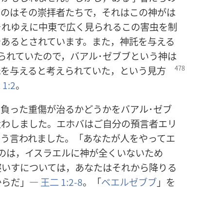
たのはその崇拝者たちで，それはこの神がは
それゆえに中東で広く見られるこの害虫を制
であるとされています。また，神託を与える
られていたので，バアル･ゼブブという神は
託を与えると考えられていた，という見方
1:2
。
負った重傷が治るかどうかをバアル･ゼブ
遣わしました。エホバはご自分の預言者エリ
こう言われました。「あなたが人をやってエ
のは，イスラエルに神が全くいないため
寝いすについては，あなたはそれから降りる
からだ」―
王二 1:2-8
。「
ベエルゼブブ
」を