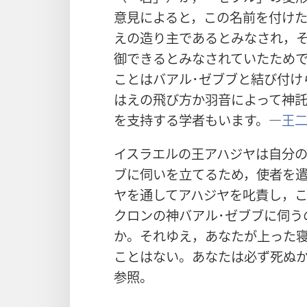
意見によると，この名前を付け
えの造り主であるとみなされ，
御できるとみなされていたため
ことはバアル･ゼブブと結び付け
はえの飛び方
か羽音によって神
を支持する学者もいます。―
王二 
イスラエルの王アハジヤは自分の
ブに伺いを立てるため，使者を
ヤを通してアハジヤを叱責し，
クロンの神バアル･ゼブブに伺う
か。それゆえ，あなたが上った
ことはない。あなたは必ず死ぬ
参照。