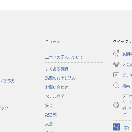
ー
ニュース
クイックリ
訪問
エホバの証人について
大会
（新
よくある質問
し
ビデ
訪問のお申し込み
い
/招待状
検索
タ
お問い合わせ
事
ブ
グロ
ベテル見学
で
メー
開
集会
ブック
者･
く）
け）
記念式
大会
寄付
（新