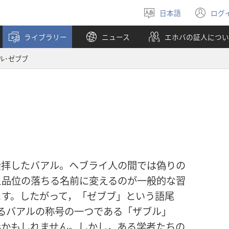
日本語
ログ
言
（
語
し
ライブラリー
ニュース
エホバの証人につい
を
い
選
タ
ル･ゼブブ
ぶ
ブ
で
開
く
崇拝したバアル。ヘブライ人の間では偽りの
え品位の落ちる名前に変えるのが一般的な習
ます。したがって，「ゼブブ」という語尾
るバアルの称号の一つである「ザブル」
形かもしれません。しかし，ある学者たちの