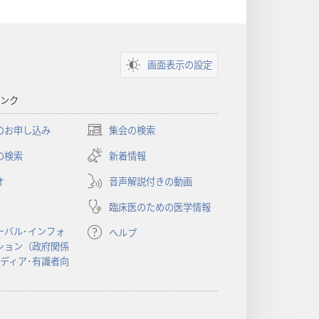
書
に
対
画面表示の設定
す
る
ンク
洞
察
のお申し込み
集会の検索
（新
し
の検索
新着情報
い
オ
音声解説付きの動画
タ
ブ
臨床医のための医学情報
で
開
ーバル･インフォ
ヘルプ
く）
ション（政府関係
メディア･有識者向