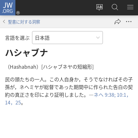
JW.ORG
ロ
サ
JW.ORG
メ
グ
イ
の
ニ
イ
聖書に対する洞察
ト
検
を
ン
の
索
表
（新
言語を選ぶ
言
示
し
語
ハシャブナ
い
を
タ
変
ブ
（Hashabnah）[ハシャブネヤの短縮形]
え
で
民の頭たちの一人。この人自身か，そうでなければその子
る
開
孫が，ネヘミヤが総督であった期間中に作られた告白の契
く）
約の真正さを印により証明しました。―
ネヘ 9:38;
10:1，
14，
25
。