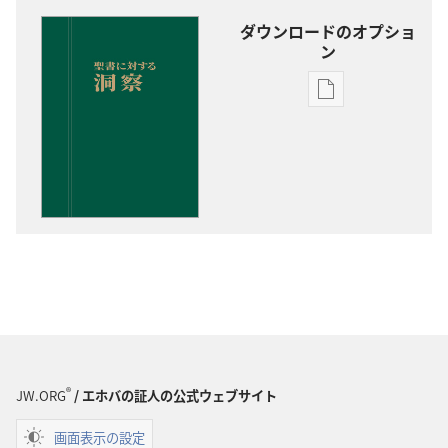
ダウンロードのオプショ
ン
出
版
物
の
ダ
ウ
ン
ロー
ド
オ
プ
ショ
®
JW.ORG
/ エホバの証人の公式ウェブサイト
ン
聖
画面表示の設定