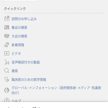
書
に
クイックリンク
対
す
訪問のお申し込み
る
集会の検索
（新
洞
し
大会の検索
察
（新
い
し
新着情報
タ
い
ブ
ビデオ
タ
で
ブ
開
音声解説付きの動画
で
く）
開
検索
く）
臨床医のための医学情報
グローバル･インフォメーション（政府関係者･メディア･有識者
向け）
ヘルプ