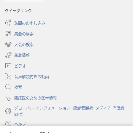
書
クイックリンク
に
対
訪問のお申し込み
す
る
集会の検索
（新
洞
し
大会の検索
（新
察
い
し
新着情報
タ
い
ブ
ビデオ
タ
で
ブ
開
音声解説付きの動画
で
く）
開
検索
く）
臨床医のための医学情報
グローバル･インフォメーション（政府関係者･メディア･有識者
向け）
ヘルプ