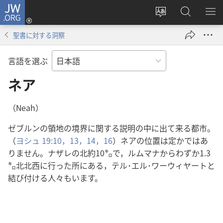
JW.ORG
ロ
サ
JW.ORG
メ
グ
イ
の
ニ
イ
聖書に対する洞察
ト
検
を
ン
の
索
表
（新
言語を選ぶ
言
示
し
語
ネア
い
を
タ
変
ブ
（Neah）
え
で
ゼブルンの領地の境界に関する説明の中に出て来る都市。
る
開
（
ヨシュ 19:10，
13，14，
16
）ネアの位置は定かではあ
く）
りません。ナザレの北約10㌔で，ルムマナからわずか1.3
㌔北北西に行った所にある，テル･エル･ワーウィヤートと
結び付ける人々もいます。