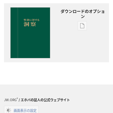
ダウンロードのオプショ
ン
出
版
物
の
ダ
ウ
ン
ロー
ド
オ
プ
ショ
®
JW.ORG
/ エホバの証人の公式ウェブサイト
ン
聖
画面表示の設定