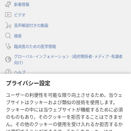
し
新着情報
タ
察
い
ブ
ビデオ
タ
で
ブ
開
音声解説付きの動画
で
く）
開
検索
く）
臨床医のための医学情報
グローバル･インフォメーション（政府関係者･メディア･有識者
向け）
ヘルプ
プライバシー設定
寄付
（新
ユーザーの利便性を可能な限り向上させるため，当ウェ
し
ブサイトはクッキーおよび類似の技術を使用します。
い
ものみの塔 オンライン・ライブラリー
（新
タ
クッキーの中には当ウェブサイトが機能するために必須
し
ブ
®
のものもあり，そのクッキーを拒否することはできませ
JW Hub
い
（新
で
ん。その他のクッキーの使用を受け入れるか拒否するか
タ
し
開
®
JW Library
ブ