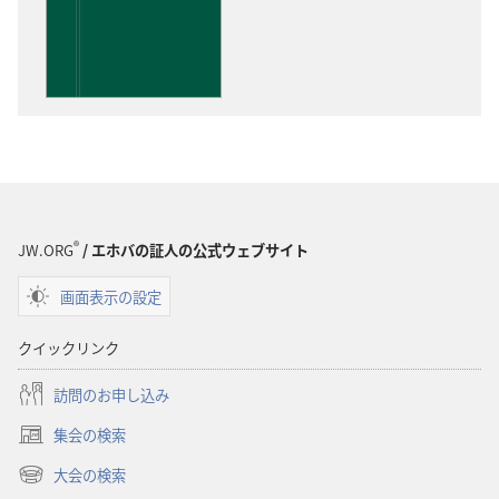
物
の
ダ
ウ
ン
ロー
ド
オ
プ
®
JW.ORG
/ エホバの証人の公式ウェブサイト
ショ
画面表示の設定
ン
聖
クイックリンク
書
に
訪問のお申し込み
対
集会の検索
す
（新
る
し
大会の検索
（新
い
洞