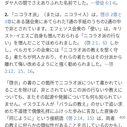
ダヤ人の間でさえありふれた名前でした。―
使徒 6:1-6
。
2.
「ニコラオ派」（または，ニコライ人）は，
啓示 2章と
3章
にある諸会衆にあてられた7通の手紙のうちの2通の中
で非とされています。エフェソス会衆の「使い」は，キリ
スト･イエスご自身も憎んでおられる「ニコラオ派の行な
い」を憎んだことでほめられました。（
啓 2:1，
6
）しか
し，ペルガモンの会衆には「ニコラオ派の教えを堅く守
る」者たちが何人かおり，それらの者たちはその分派から
離れて悔い改めるようにと強く勧められました。―
啓
2:12，
15，16
。
「啓示」の書のこの箇所でニコラオ派について書かれてい
ることを除けば，非とされているこの派の行ないや教えに
ついても，またその起源や発展についても何も知られてい
ません。イスラエル人が「バラムの教え」のせいで追い求
めた不道徳で偶像礼拝にふけった歩みに言及した直後の
「同じよう
に」という接続語（
啓 2:14，15
）は，両者
の教えに何らかの類似性があることを示しているのかもし