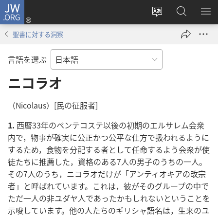
JW.ORG
ロ
サ
JW.ORG
メ
グ
イ
の
ニ
イ
聖書に対する洞察
ト
検
を
ン
の
索
表
（新
言語を選ぶ
言
示
し
語
ニコラオ
い
を
タ
変
ブ
（Nicolaus）[民の征服者]
え
で
1.
西暦33年のペンテコステ以後の初期のエルサレム会衆
る
開
内で，物事が確実に公正かつ公平な仕方で扱われるように
く）
するため，食物を分配する者として任命するよう会衆が使
徒たちに推薦した，資格のある7人の男子のうちの一人。
その7人のうち，ニコラオだけが「アンティオキアの改宗
者」と呼ばれています。これは，彼がそのグループの中で
ただ一人の非ユダヤ人であったかもしれないということを
示唆しています。他の人たちのギリシャ語名は，生来のユ