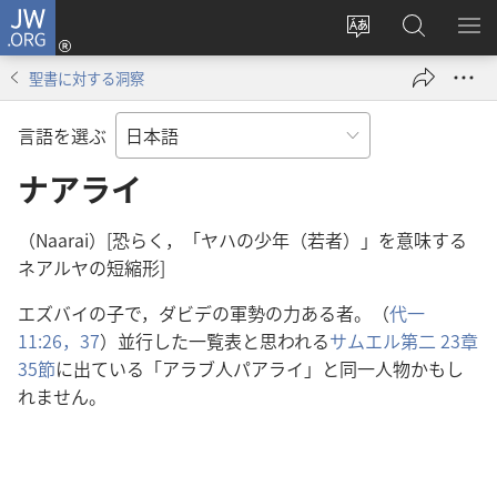
JW.ORG
ロ
サ
JW.ORG
メ
グ
イ
の
ニ
イ
聖書に対する洞察
ト
検
を
ン
の
索
表
（新
言語を選ぶ
言
示
し
語
ナアライ
い
を
タ
変
ブ
（Naarai）[恐らく，「ヤハの少年（若者）」を意味する
え
で
ネアルヤの短縮形]
る
開
エズバイの子で，ダビデの軍勢の力ある者。（
代一
く）
11:26，
37
）並行した一覧表と思われる
サムエル第二 23章
35節
に出ている「アラブ人パアライ」と同一人物かもし
れません。