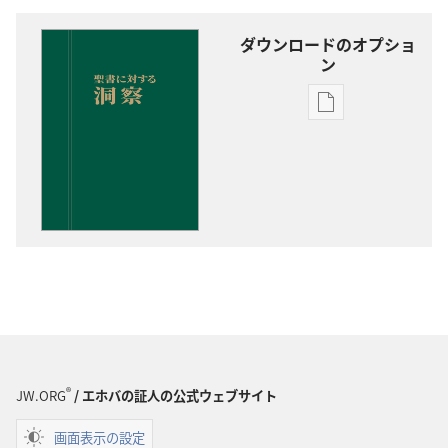
ダウンロードのオプショ
ン
出
版
物
の
ダ
ウ
ン
ロー
ド
オ
プ
ショ
®
JW.ORG
/ エホバの証人の公式ウェブサイト
ン
聖
画面表示の設定