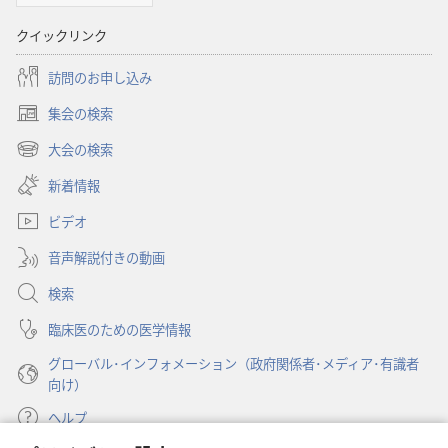
書
クイックリンク
に
対
訪問のお申し込み
す
る
集会の検索
（新
洞
し
大会の検索
（新
察
い
し
新着情報
タ
い
ブ
ビデオ
タ
で
ブ
開
音声解説付きの動画
で
く）
開
検索
く）
臨床医のための医学情報
グローバル･インフォメーション（政府関係者･メディア･有識者
向け）
ヘルプ