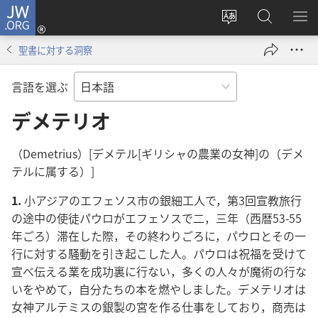
JW.ORG
ロ
サ
JW.ORG
メ
グ
イ
の
ニ
イ
聖書に対する洞察
ト
検
を
ン
の
索
表
（新
言語を選ぶ
言
示
し
語
デメテリオ
い
を
タ
変
ブ
（Demetrius）[デメテル[ギリシャの農業の女神]の（デメ
え
で
テルに属する）]
る
開
1.
小アジアのエフェソス市の銀細工人で，第3回宣教旅行
く）
の途中の使徒パウロがエフェソスで二，三年（西暦53-55
年ごろ）滞在した際，その終わりごろに，パウロとその一
行に対する騒動を引き起こした人。パウロは祝福を受けて
宣べ伝える業を成功裏に行ない，多くの人々が魔術の行な
いをやめて，自分たちの本を燃やしました。デメテリオは
女神アルテミスの銀製の宮を作る仕事をしており，商売は