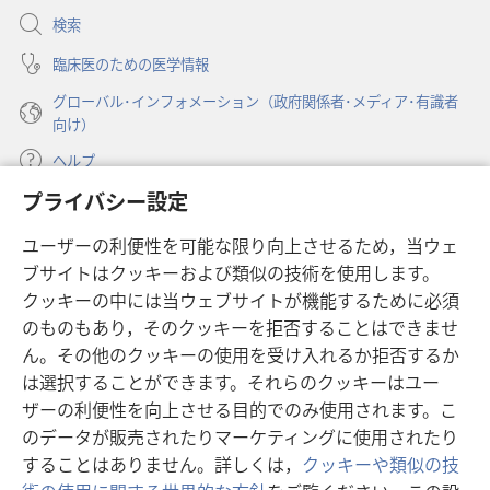
開
検索
く）
臨床医のための医学情報
グローバル･インフォメーション（政府関係者･メディア･有識者
向け）
ヘルプ
プライバシー設定
寄付
（新
ユーザーの利便性を可能な限り向上させるため，当ウェ
し
ブサイトはクッキーおよび類似の技術を使用します。
い
ものみの塔 オンライン・ライブラリー
（新
タ
クッキーの中には当ウェブサイトが機能するために必須
し
ブ
®
のものもあり，そのクッキーを拒否することはできませ
JW Hub
い
（新
で
ん。その他のクッキーの使用を受け入れるか拒否するか
タ
し
開
®
JW Library
ブ
は選択することができます。それらのクッキーはユー
い
く）
で
タ
ザーの利便性を向上させる目的でのみ使用されます。こ
®
Watchtower Library
開
ブ
のデータが販売されたりマーケティングに使用されたり
く）
で
することはありません。詳しくは，
クッキーや類似の技
開