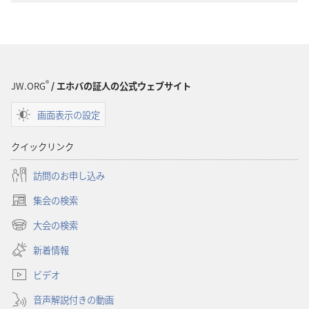
ン
ロー
ド
オ
プ
®
JW.ORG
/ エホバの証人の公式ウェブサイト
ショ
画面表示の設定
ン
聖
クイックリンク
書
に
訪問のお申し込み
対
集会の検索
す
（新
る
し
大会の検索
（新
い
洞
し
新着情報
タ
察
い
ブ
ビデオ
タ
で
ブ
開
音声解説付きの動画
で
く）