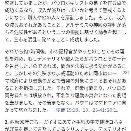
繁盛していましたが，パウロがキリストの弟子を作る点で
成功するなら，収入が減りはしまいかと考えて警戒するよ
うになり，職人や他の人々を扇動しました。そして，収入
の減るおそれがあることと，アルテミスの神殿の評判が落
ちる危険性があるという二つの根拠に基づく論争を起こし
て，全市を混乱に陥れることに成功しました。
それから約2時間後，市の記録官がやっとのことでその騒
動を静め，もしデメテリオや職人たちがパウロとその一行
を告発したいのであれば，問題を法的に扱う法廷があるこ
と，しかし
その無秩序な示威運動のために同市はロー
マ政府により暴動のかどで告発の対象にされるおそれがあ
ることを指摘しました。それで，群衆は静まり，パウロの
同労者たちは解放され，不名誉な騒動の舞台となった劇場
を去りました。その後まもなく，パウロはマケドニアに向
かって旅立ちました。―
使徒 19:18，19，
23-41;
20:1
。
2.
西暦98年ごろ，ガイオにあてた手紙の中で使徒ヨハネ
が好意を抱いて言及しているクリスチャン。デメテリオが