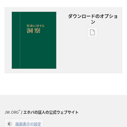
ダウンロードのオプショ
ン
出
版
物
の
ダ
ウ
ン
ロー
ド
オ
プ
®
JW.ORG
/ エホバの証人の公式ウェブサイト
ショ
ン
画面表示の設定