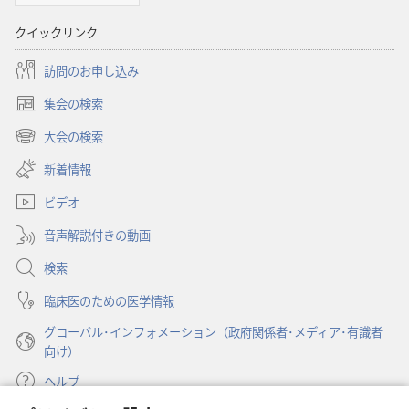
聖
書
クイックリンク
に
対
訪問のお申し込み
す
集会の検索
（新
る
し
大会の検索
洞
（新
い
察
し
新着情報
タ
い
ブ
ビデオ
タ
で
ブ
開
音声解説付きの動画
で
く）
開
検索
く）
臨床医のための医学情報
グローバル･インフォメーション（政府関係者･メディア･有識者
向け）
ヘルプ