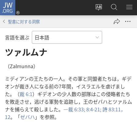
JW.ORG
ロ
サ
JW.ORG
メ
グ
イ
の
ニ
イ
聖書に対する洞察
ト
検
を
ン
の
索
表
（新
言語を選ぶ
言
示
し
語
ツァルムナ
い
を
タ
変
ブ
（Zalmunna）
え
で
ミディアンの王たちの一人。その軍と同盟者たちは，ギデ
る
開
オンが裁き人になる前の7年間，イスラエルを虐げまし
く）
た。（
裁 6:1
）ギデオンの少人数の部隊はこの侵略者たち
を敗走させ，逃げる軍勢を追跡し，王のゼバハとツァルム
ナを捕らえて殺しました。―
裁 6:33;
8:4-21;
詩 83:11，
12
。「
ゼバハ
」を参照。