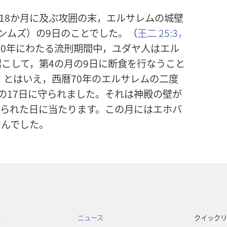
に18か月に及ぶ攻囲の末，エルサレムの城壁
ンムズ）の9日のことでした。（
王二 25:3，
70年にわたる流刑期間中，ユダヤ人はエル
こして，第4の月の9日に断食を行なうこと
）とはいえ，西暦70年のエルサレムの二度
の17日に守られました。それは神殿の壁が
破られた日に当たります。この月にはエホバ
せんでした。
ー
ニュース
クイックリ