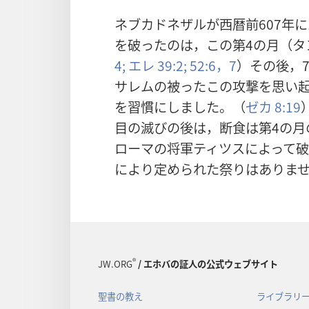
ネブカドネザルが西暦前607年
を破ったのは，この第4の月（タ
4;
エレ 39:2;
52:6，7
）その後，
サレムの被ったこの攻撃を思い起
を習慣にしました。（
ゼカ 8:19
目の滅びの後は，断食は第4の月
ローマの将軍ティツスによって
により定められた祭りはありま
®
JW.ORG
/ エホバの証人の公式ウェブサイト
聖書の教え
ライブラリ