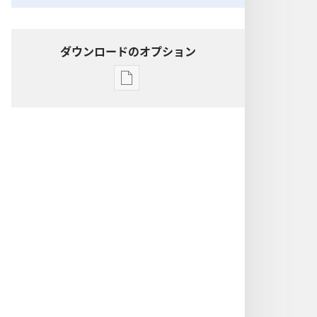
ダウンロードのオプション
出
版
物
の
ダ
ウ
ン
ロー
ド
オ
プ
ショ
ン
聖