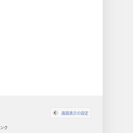
書
に
対
す
る
洞
察
画面表示の設定
ンク