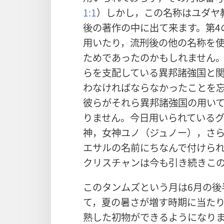
1:1
）しかし，この名称はユダヤ教
後の著作の中に出て来ます。第4
用いたり，流刑後の他の名称を
ためであったのかもしれません
らを支配している異邦諸強国と
わなければならなかったことを
彼らがそれら異邦諸強国の用い
りません。今日用いられている
神，女神ユノ（ジュノー），さ
エサルの名前に
ちなんで付けら
クリスチャンは今も引き続きこ
このタンムズという月は6月の後
て，夏の暑さが増す時期に当た
熟した初物ができるようになり