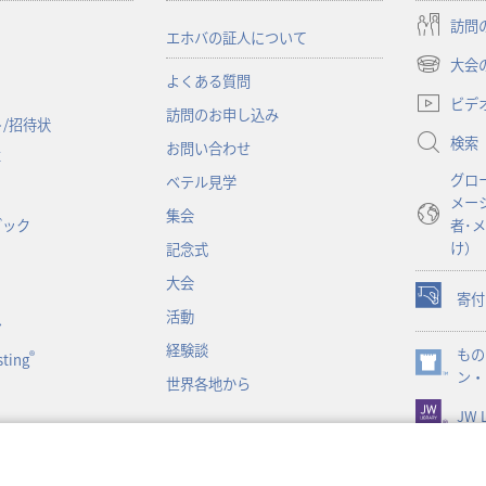
訪問
エホバの証人について
大会
（新
よくある質問
し
ビデ
訪問のお申し込み
い
/招待状
検索
タ
お問い合わせ
事
ブ
グロ
ベテル見学
で
メー
開
集会
ブック
者･
く）
け）
記念式
大会
寄付
（新
活動
ン
し
経験談
もの
い
®
ting
（新
ン・
タ
世界各地から
し
ブ
JW L
い
で
タ
開
ブ
く）