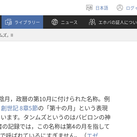
日本語
ログ
言
（
語
し
ライブラリー
ニュース
エホバの証人につい
を
い
選
タ
ムズ，II
ぶ
ブ
で
開
く
陰月，政暦の第10月に付けられた名称。例
，
創世記 8章5節
の「第十の月」という表現
ています。タンムズというのはバビロンの神
書の記録では，この名称は第4の月を指して
号で呼ばれているにすぎません。（
エゼ