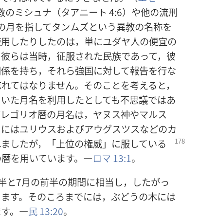
のミシュナ（タアニート 4:6）や他の流刑
の月を指してタンムズという異教の名称を
使用したりしたのは，単にユダヤ人の便宜の
。彼らは当時，征服された民族であって，彼
関係を持ち，それら強国に対して報告を行な
忘れてはなりません。そのことを考えると，
ていた月名を利用したとしても不思議ではあ
グレゴリオ暦の月名は，ヤヌス神やマルス
らにはユリウスおよびアウグスツスなどのカ
れましたが，「上位の権威」に服している
の暦を用いています。―
ロマ 13:1
。
半と7月の前半の期間に相当し，したがっ
ります。そのころまでには，ぶどうの木には
ます。―
民 13:20
。