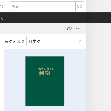
イン
新
検
索
て
言語を選ぶ
）