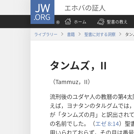
JW.ORG
エホバの証人
ホーム
聖書の教え
ライブラリー
書籍
聖書に対する洞察
タン
タンムズ，II
（Tammuz，II）
流刑後のユダヤ人の教暦の第4太
えば，ヨナタンのタルグムでは
が「タンムズの月」と訳出され
の名前でした。（
エゼ 8:14
）聖
用いられておらず，その月は番