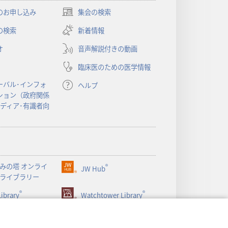
のお申し込み
集会の検索
（新
し
の検索
新着情報
い
オ
音声解説付きの動画
タ
ブ
臨床医のための医学情報
で
開
ーバル･インフォ
ヘルプ
く）
ション（政府関係
メディア･有識者向
みの塔 オンライ
®
JW Hub
（新
ライブラリー
し
®
®
ibrary
い
Watchtower Library
タ
ブ
で