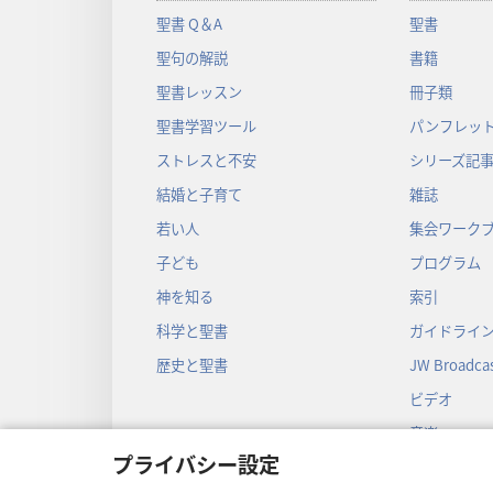
聖書 Q＆A
聖書
聖句の解説
書籍
聖書レッスン
冊子類
聖書学習ツール
パンフレット
ストレスと不安
シリーズ記
結婚と子育て
雑誌
若い人
集会ワーク
子ども
プログラム
神を知る
索引
科学と聖書
ガイドライ
歴史と聖書
JW Broadcas
ビデオ
音楽
プライバシー設定
音声劇