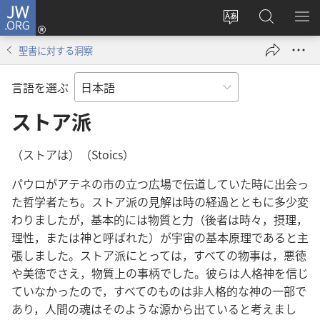
JW.ORG
ロ
サ
JW.ORG
メ
グ
イ
の
ニ
イ
聖書に対する洞察
ト
検
を
ン
の
索
表
（新
言語を選ぶ
言
示
し
語
ストア派
い
を
タ
変
ブ
（ストアは）（Stoics）
え
で
パウロがアテネの市の立つ広場で伝道していた時に出会っ
る
開
た哲学者たち。ストア派の見解は時の経過とともに多少変
く）
わりましたが，基本的には物質と力（後者は時々，摂理，
理性，または神と呼ばれた）が宇宙の基本原理であると主
張しました。ストア派にとっては，すべての物事は，悪徳
や美徳でさえ，物質上の事柄でした。彼らは人格神を信じ
ていなかったので，すべてのものは非人格的な神の一部で
あり，人間の魂はそのような源から出ていると考えまし