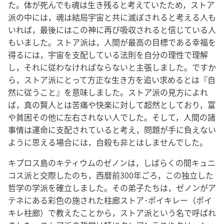
た。体が死んでも魂は生き残ると考えていたため，ストア
派の中には，魂は結局宇宙と共に滅ぼされると考える人も
いれば，最後にはこの神に再び吸収されると信じている人
もいました。ストア派は，人間が最高の目標である幸福を
得るには，宇宙を支配している法則を自分の理性で理解
し，それに従わなければならないと主張しました。ですか
ら，ストア派にとって方正な生き方を追い求めるとは『自
然に従うこと』を意味しました。ストア派の見方によれ
ば，真の賢人とは苦痛や快楽に対して超然としており，富
や貧困その他に左右されない人でした。そして，人間の諸
事情は運命に支配されていると考え，問題が手に負えない
ように思える場合には，自殺も非とはしませんでした。
キプロス島のキティウムのゼノンは，しばらくの間キュニ
コス派と交際したのち，西暦前300年ごろ，この独立した
哲学の学派を確立しました。その弟子たちは，ゼノンがア
テネにある彩色の施された柱廊ストア･ポイキレー（ポイ
キレ柱廊）で教えたことから，ストア派という名で呼ばれ