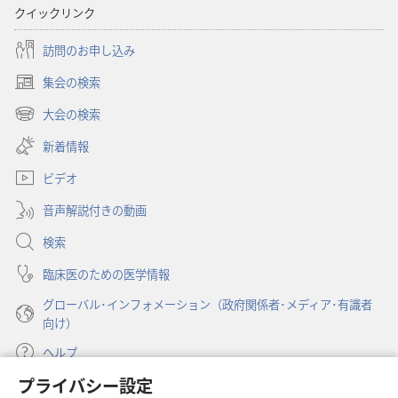
クイックリンク
書
に
訪問のお申し込み
対
集会の検索
す
（新
る
し
大会の検索
（新
い
洞
し
新着情報
タ
察
い
ブ
ビデオ
タ
で
ブ
開
音声解説付きの動画
で
く）
開
検索
く）
臨床医のための医学情報
グローバル･インフォメーション（政府関係者･メディア･有識者
向け）
ヘルプ
プライバシー設定
寄付