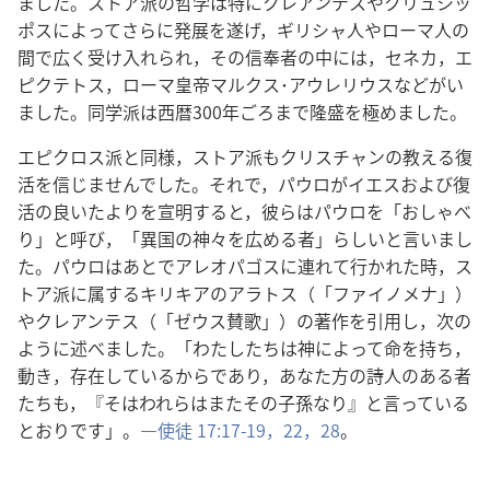
ました。ストア派の哲学は特にクレアンテスやクリュシッ
ポスによってさらに発展を遂げ，ギリシャ人やローマ人の
間で広く受け入れられ，その信奉者の中には，セネカ，エ
ピクテトス，ローマ皇帝マルクス･アウレリウスなどがい
ました。同学派は西暦300年ごろまで隆盛を極めました。
エピクロス派と同様，ストア派もクリスチャンの教える復
活を信じませんでした。それで，パウロがイエスおよび復
活の良いたよりを宣明すると，彼らはパウロを「おしゃべ
り」と呼び，「異国の神々を広める者」らしいと言いまし
た。パウロはあとでアレオパゴスに連れて行かれた時，ス
トア派に属するキリキアのアラトス（「ファイノメナ」）
やクレアンテス（「ゼウス賛歌」）の著作を引用し，次の
ように述べました。「わたしたちは神によって命を持ち，
動き，存在しているからであり，あなた方の詩人のある者
たちも，『そはわれらはまたその子孫なり』と言っている
とおりです」。―
使徒 17:17-19，
22，
28
。