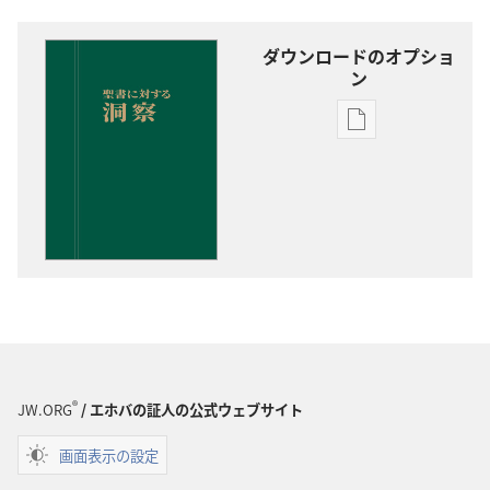
ダウンロードのオプショ
ン
出
版
物
の
ダ
ウ
ン
ロー
ド
オ
プ
®
JW.ORG
/ エホバの証人の公式ウェブサイト
ショ
画面表示の設定
ン
聖