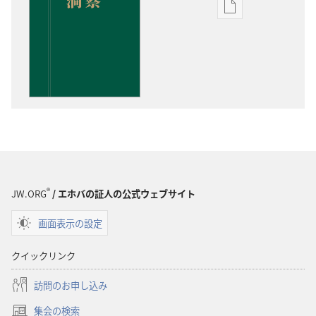
出
版
物
の
ダ
ウ
ン
ロー
ド
オ
プ
®
JW.ORG
/ エホバの証人の公式ウェブサイト
ショ
画面表示の設定
ン
聖
クイックリンク
書
に
訪問のお申し込み
対
集会の検索
す