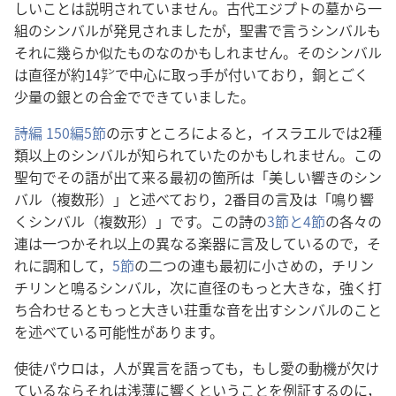
しいことは説明されていません。古代エジプトの墓から一
組のシンバルが発見されましたが，聖書で言うシンバルも
それに幾らか似たものなのかもしれません。そのシンバル
は直径が約14㌢で中心に取っ手が付いており，銅とごく
少量の銀との合金でできていました。
詩編 150編5節
の示すところによると，イスラエルでは2種
類以上のシンバルが知られていたのかもしれません。この
聖句でその語が出て来る最初の箇所は「美しい響きのシン
バル（複数形）」と述べており，2番目の言及は「鳴り響
くシンバル（複数形）」です。この詩の
3節と4節
の各々の
連は一つかそれ以上の異なる楽器に言及しているので，そ
れに調和して，
5節
の二つの連も最初に小さめの，チリン
チリンと鳴るシンバル，次に直径のもっと大きな，強く打
ち合わせるともっと大きい荘重な音を出すシンバルのこと
を述べている可能性があります。
使徒パウロは，人が異言を語っても，もし愛の動機が欠け
ているならそれは浅薄に響くということを例証するのに，