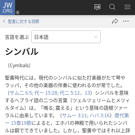
JW.ORG
ロ
サ
JW.ORG
メ
グ
イ
の
ニ
イ
聖書に対する洞察
ト
検
を
ン
の
索
表
（新
言語を選ぶ
言
示
し
語
シンバル
い
を
タ
変
ブ
（Cymbals）
え
で
聖書時代には，現代のシンバルに似た打楽器がたて琴や
る
開
ラッパ，その他の楽器の伴奏に使われるのが常でした。
く）
（
サム二 6:5;
代一 15:28;
代二 5:12，13
）シンバルを意味
するヘブライ語の二つの言葉（ツェルツェリームとメツィ
ルタイム）は，「鳴る; 震える」という意味の語根ツァー
ラルに由来しています。（
サム一 3:11;
ハバ 3:16
）
歴代第
一 15章19節
によると，エホバの神殿で用いられたシンバ
ルは銅でできていました。しかし，聖書中ではそれ以上詳