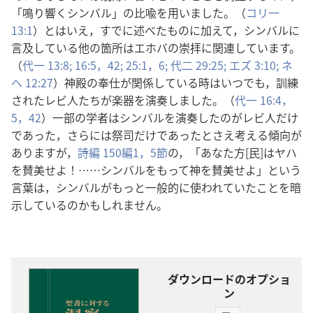
「鳴り響くシンバル」の比喩を用いました。（
コリ一
13:1
）とはいえ，すでに述べたものに加えて，シンバルに
言及している他の箇所はエホバの崇拝に関連しています。
（
代一 13:8;
16:5，
42;
25:1，
6;
代二 29:25;
エズ 3:10;
ネ
ヘ 12:27
）神殿の奉仕が関係している時はいつでも，訓練
されたレビ人たちが楽器を演奏しました。（
代一 16:4，
5，
42
）一部の学者はシンバルを演奏したのがレビ人だけ
であった，さらには祭司だけであったとさえ考える傾向が
ありますが，
詩編 150編1，
5節
の，「あなた方[民]はヤハ
を賛美せよ！……シンバルをもって神を賛美せよ」という
言葉は，シンバルがもっと一般的に使われていたことを暗
示しているのかもしれません。
ダウンロードのオプショ
ン