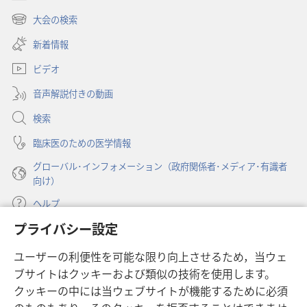
（新
る
し
大会の検索
（新
い
洞
し
新着情報
タ
察
い
ブ
ビデオ
タ
で
ブ
開
音声解説付きの動画
で
く）
開
検索
く）
臨床医のための医学情報
グローバル･インフォメーション（政府関係者･メディア･有識者
向け）
ヘルプ
プライバシー設定
寄付
（新
ユーザーの利便性を可能な限り向上させるため，当ウェ
し
ブサイトはクッキーおよび類似の技術を使用します。
い
ものみの塔 オンライン・ライブラリー
（新
タ
クッキーの中には当ウェブサイトが機能するために必須
し
ブ
®
JW Hub