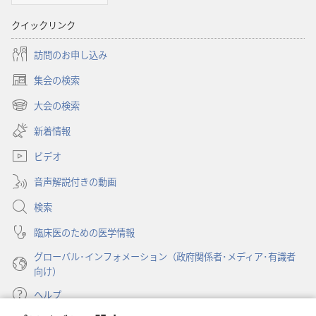
聖
書
クイックリンク
に
訪問のお申し込み
対
す
集会の検索
（新
る
し
大会の検索
洞
（新
い
し
察
新着情報
タ
い
ブ
ビデオ
タ
で
ブ
開
音声解説付きの動画
で
く）
開
検索
く）
臨床医のための医学情報
グローバル･インフォメーション（政府関係者･メディア･有識者
向け）
ヘルプ