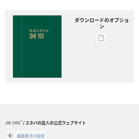
ダウンロードのオプショ
ン
出
版
物
の
ダ
ウ
ン
ロー
ド
オ
プ
®
JW.ORG
/ エホバの証人の公式ウェブサイト
ショ
ン
画面表示の設定