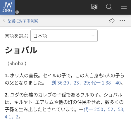
JW.ORG
ロ
サ
JW.ORG
メ
グ
イ
の
ニ
イ
聖書に対する洞察
ト
検
を
ン
の
索
表
（新
言語を選ぶ
言
示
し
語
ショバル
い
を
タ
変
ブ
（Shobal）
え
で
1.
ホリ人の首長。セイルの子で，この人自身も5人の子ら
る
開
の父となりました。―
創 36:20，
23，
29;
代一 1:38，
40
。
く）
2.
ユダの部族のカレブの子孫であるフルの子。ショバル
は，キルヤト･エアリムや他の町の住民を含め，数多くの
子孫を生み出したとされています。―
代一 2:50，
52，53;
4:1，2
。