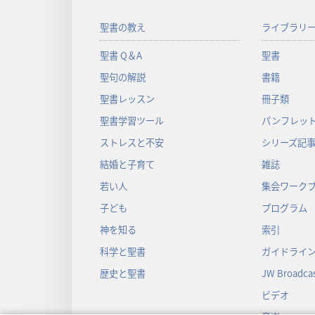
聖書の教え
ライブラリ
聖書 Q＆A
聖書
聖句の解説
書籍
聖書レッスン
冊子類
聖書学習ツール
パンフレット
ストレスと不安
シリーズ記
結婚と子育て
雑誌
若い人
集会ワーク
子ども
プログラム
神を知る
索引
科学と聖書
ガイドライ
歴史と聖書
JW Broadcas
ビデオ