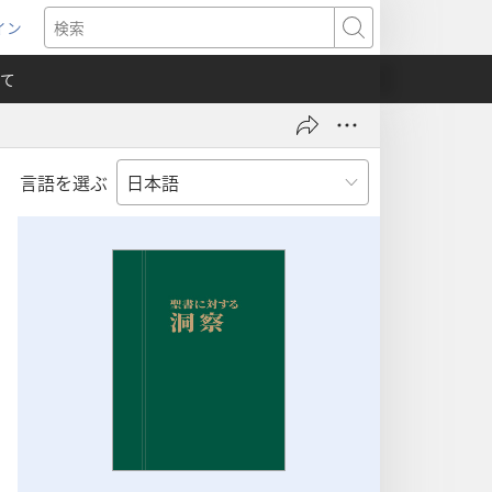
イン
新
検
索
て
言語を選ぶ
）