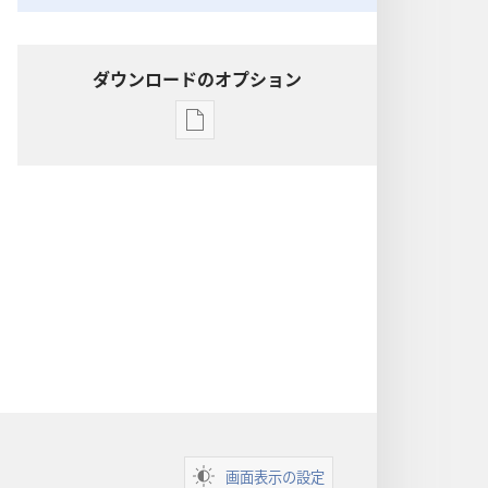
ダウンロードのオプション
出
版
物
の
ダ
ウ
ン
ロー
ド
オ
プ
ショ
ン
画面表示の設定
聖