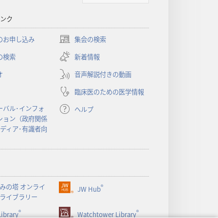
書
ンク
に
対
のお申し込み
集会の検索
（新
す
し
の検索
新着情報
る
い
洞
オ
音声解説付きの動画
タ
察
ブ
臨床医のための医学情報
で
開
ーバル･インフォ
ヘルプ
く）
ション（政府関係
メディア･有識者向
みの塔 オンライ
®
JW Hub
（新
ライブラリー
し
®
®
ibrary
い
Watchtower Library