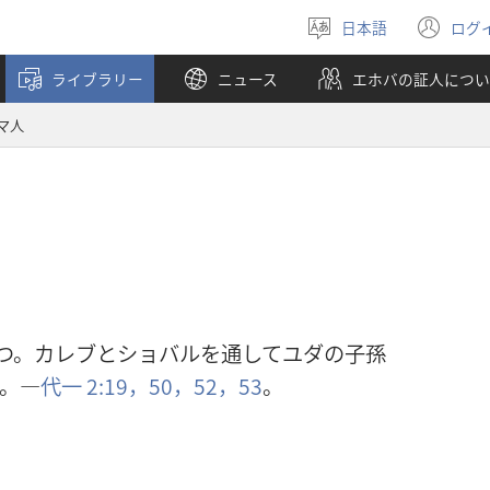
日本語
ログ
言
（
語
し
ライブラリー
ニュース
エホバの証人につい
を
い
選
タ
マ人
ぶ
ブ
で
開
く
）
つ。カレブとショバルを通してユダの子孫
。―
代一 2:19，
50，
52，53
。