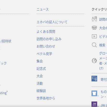
ー
ニュース
クイックリ
訪問
エホバの証人について
大会
（新
よくある質問
し
ビデ
訪問のお申し込み
い
/招待状
検索
タ
お問い合わせ
事
ブ
グロ
ベテル見学
で
メー
開
集会
ブック
者･
く）
け）
記念式
大会
寄付
（新
活動
ン
し
経験談
もの
い
®
ting
（新
ン・
タ
世界各地から
し
ブ
JW L
い
で