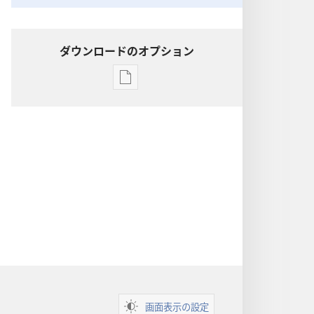
ダウンロードのオプション
出
版
物
の
ダ
ウ
ン
ロー
ド
オ
プ
ショ
ン
画面表示の設定
聖