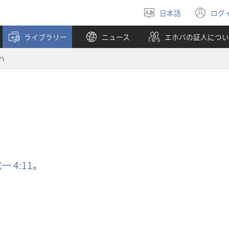
日本語
ログ
言
（
語
し
ライブラリー
ニュース
エホバの証人につい
を
い
選
タ
ハ
ぶ
ブ
で
開
く
一 4:11
。