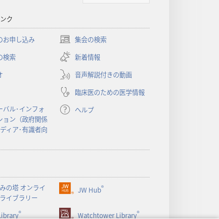
書
ンク
に
対
のお申し込み
集会の検索
（新
す
し
の検索
新着情報
る
い
洞
オ
音声解説付きの動画
タ
察
ブ
臨床医のための医学情報
で
開
ーバル･インフォ
ヘルプ
く）
ション（政府関係
メディア･有識者向
みの塔 オンライ
®
JW Hub
（新
ライブラリー
し
®
®
ibrary
い
Watchtower Library