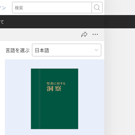
イン
新
検
索
て
言語を選ぶ
）