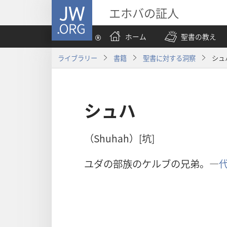
JW.ORG
エホバの証人
ホーム
聖書の教え
ライブラリー
書籍
聖書に対する洞察
シュ
シュハ
（Shuhah）[坑]
ユダの部族のケルブの兄弟。―
代