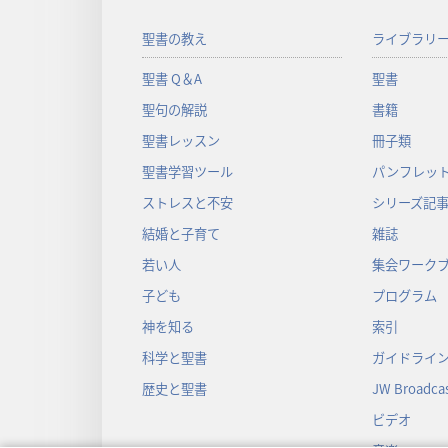
聖書の教え
ライブラリ
聖書 Q＆A
聖書
聖句の解説
書籍
聖書レッスン
冊子類
聖書学習ツール
パンフレット
ストレスと不安
シリーズ記
結婚と子育て
雑誌
若い人
集会ワーク
子ども
プログラム
神を知る
索引
科学と聖書
ガイドライ
歴史と聖書
JW Broadcas
ビデオ