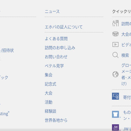
ー
ニュース
クイックリ
訪問
エホバの証人について
大会
（新
よくある質問
し
ビデ
訪問のお申し込み
い
/招待状
検索
タ
お問い合わせ
事
ブ
グロ
ベテル見学
で
メー
開
集会
ブック
者･
く）
け）
記念式
大会
寄付
（新
活動
ン
し
経験談
もの
い
®
ting
（新
ン・
タ
世界各地から
し
ブ
JW L
い
で