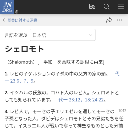
JW.ORG
ロ
サ
JW.ORG
メ
グ
イ
の
ニ
イ
聖書に対する洞察
ト
検
を
ン
の
索
表
（新
言語を選ぶ
言
示
し
語
シェロモト
い
を
タ
変
ブ
（Shelomoth）[「平和」を意味する語根に由来]
え
で
1.
レビの子ゲルションの子孫の中の父方の家の頭。―
代
る
開
一 23:6，7，
9
。
く）
2.
イツハルの氏族の，コハト人のレビ人。シェロミトと
しても知られています。―
代一 23:12，
18;
24:22
。
3.
レビ人で，モーセの子エリエゼルを通してモーセの
子孫となった人。ダビデはシェロモトとその兄弟たちを任
じて，イスラエル人が戦いで奪って神聖なものとした分捕