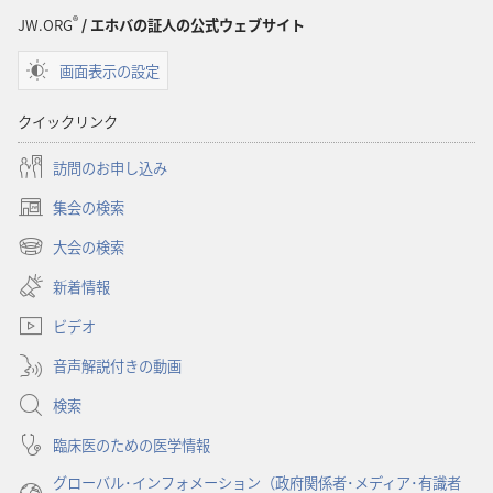
プ
®
JW.ORG
/ エホバの証人の公式ウェブサイト
ショ
画面表示の設定
ン
聖
クイックリンク
書
に
訪問のお申し込み
対
集会の検索
す
（新
る
し
大会の検索
（新
い
洞
し
新着情報
タ
察
い
ブ
ビデオ
タ
で
ブ
開
音声解説付きの動画
で
く）
開
検索
く）
臨床医のための医学情報
グローバル･インフォメーション（政府関係者･メディア･有識者