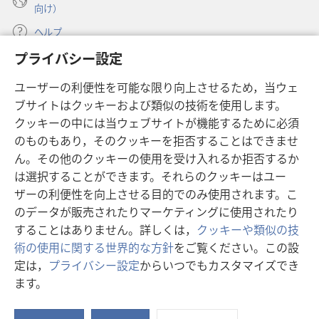
向け）
ヘルプ
プライバシー設定
寄付
（新
ユーザーの利便性を可能な限り向上させるため，当ウェ
し
ブサイトはクッキーおよび類似の技術を使用します。
い
ものみの塔 オンライン・ライブラリー
（新
タ
クッキーの中には当ウェブサイトが機能するために必須
し
ブ
®
のものもあり，そのクッキーを拒否することはできませ
JW Hub
い
（新
で
ん。その他のクッキーの使用を受け入れるか拒否するか
タ
し
開
®
JW Library
ブ
は選択することができます。それらのクッキーはユー
い
く）
で
タ
ザーの利便性を向上させる目的でのみ使用されます。こ
®
Watchtower Library
開
ブ
のデータが販売されたりマーケティングに使用されたり
く）
で
することはありません。詳しくは，
クッキーや類似の技
開
術の使用に関する世界的な方針
をご覧ください。この設
く）
定は，
プライバシー設定
からいつでもカスタマイズでき
Copyright
© 2026 Watch Tower Bible and Tract Society of Pennsylvania.
ます。
利用規約
|
プライバシーに関する方針
|
プライバシー設定