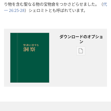
り物を含む聖なる物の宝物倉をつかさどらせました。（
代
一 26:25-28
）シェロミトとも呼ばれています。
ダウンロードのオプショ
ン
出
版
物
の
ダ
ウ
ン
ロー
ド
オ