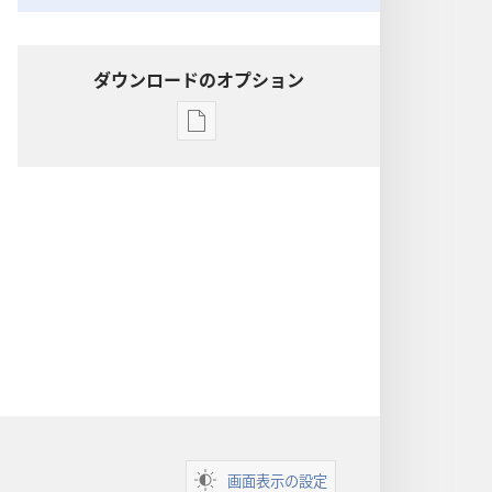
ダウンロードのオプション
出
版
物
の
ダ
ウ
ン
ロー
ド
オ
プ
ショ
ン
画面表示の設定
聖