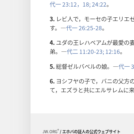
代一 23:12，
18;
24:22
。
3.
レビ人で，モーセの子エリエ
す。―
代一 26:25-28
。
4.
ユダの王レハベアムが最愛の
弟。―
代二 11:20-23;
12:16
。
5.
総督ゼルバベルの娘。―
代一 3
6.
ヨシフヤの子で，バニの父方の
て，エズラと共にエルサレムに
®
JW.ORG
/ エホバの証人の公式ウェブサイト