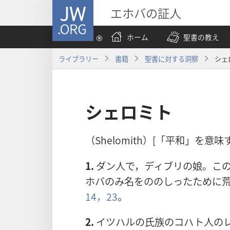
JW.ORG
エホバの証人
ホーム
聖書の教え
ライブラリー
書籍
聖書に対する洞察
シェ
シェロミト
（Shelomith）[「平和」を意
1.
ダン人で，ディブリの娘。こ
ホバのみ名をののしったために
14，
23
。
2.
イツハルの氏族のコハト人の