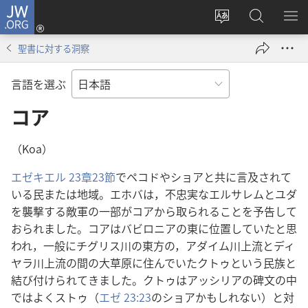
JW.ORG
ロ
サ
JW.ORG
メ
グ
イ
の
ニ
イ
聖書に対する洞察
ト
検
を
ン
の
索
表
（新
言語を選ぶ
言
示
し
語
コア
い
を
タ
変
ブ
（Koa）
え
で
エゼキエル 23章23節
でペコドやショアと共に言及されて
る
開
いる民または地域。エホバは，不忠実なエルサレムとユダ
く）
を襲撃する敵軍の一部がコアから取られることを予告して
おられました。コアはバビロニアの東に位置していたと思
われ，一般にチグリス川の東方の，アダイム川上流とディ
ヤラ川上流の間の大草原に住んでいたクトゥという民族と
結び付けられてきました。クトゥはアッシリアの碑文の中
ではよくストゥ（
エゼ 23:23
のショアかもしれない）と対