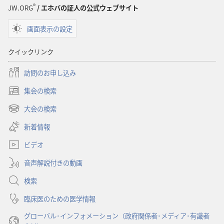
プ
®
JW.ORG
/ エホバの証人の公式ウェブサイト
ショ
画面表示の設定
ン
聖
クイックリンク
書
に
訪問のお申し込み
対
集会の検索
す
（新
る
し
大会の検索
（新
い
洞
し
新着情報
タ
察
い
ブ
ビデオ
タ
で
ブ
開
音声解説付きの動画
で
く）
開
検索
く）
臨床医のための医学情報
グローバル･インフォメーション（政府関係者･メディア･有識者