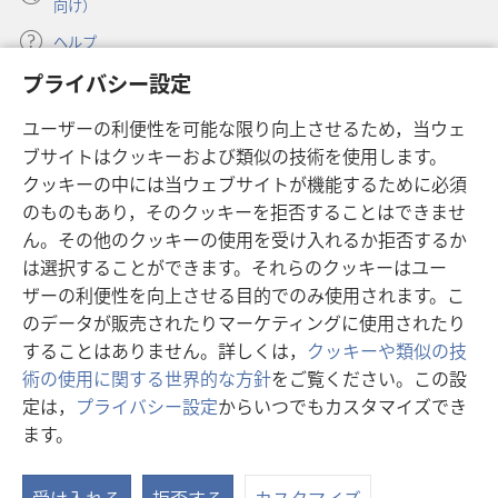
向け）
ヘルプ
プライバシー設定
寄付
（新
ユーザーの利便性を可能な限り向上させるため，当ウェ
し
ブサイトはクッキーおよび類似の技術を使用します。
い
ものみの塔 オンライン・ライブラリー
（新
タ
クッキーの中には当ウェブサイトが機能するために必須
し
ブ
®
のものもあり，そのクッキーを拒否することはできませ
JW Hub
い
（新
で
ん。その他のクッキーの使用を受け入れるか拒否するか
タ
し
開
®
JW Library
ブ
は選択することができます。それらのクッキーはユー
い
く）
で
タ
ザーの利便性を向上させる目的でのみ使用されます。こ
®
Watchtower Library
開
ブ
のデータが販売されたりマーケティングに使用されたり
く）
で
することはありません。詳しくは，
クッキーや類似の技
開
術の使用に関する世界的な方針
をご覧ください。この設
く）
定は，
プライバシー設定
からいつでもカスタマイズでき
Copyright
© 2026 Watch Tower Bible and Tract Society of Pennsylvania.
ます。
利用規約
|
プライバシーに関する方針
|
プライバシー設定