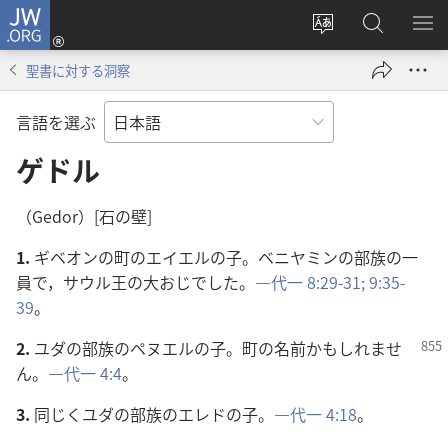
JW.ORG
ロ
サ
JW.ORG
メ
グ
イ
の
ニ
イ
聖書に対する洞察
ト
検
を
ン
の
索
表
（新
言語を選ぶ
言
示
し
語
ゲドル
い
を
タ
変
ブ
（Gedor）[石の壁]
え
で
1.
ギベオンの町のエイエルの子。ベニヤミンの部族の一
る
開
員で，サウル王の大おじでした。―
代一 8:29-31;
9:35-
く）
39
。
2.
ユダの部族のペヌエルの子。町の名前かもしれませ
ん。―
代一 4:4
。
3.
同じくユダの部族のエレドの子。―
代一 4:18
。