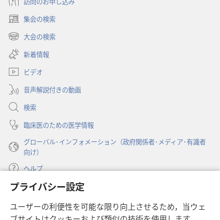
訪問のお申し込み
対
集会の検索
す
（新
る
し
大会の検索
（新
い
洞
し
新着情報
タ
察
い
ブ
ビデオ
タ
で
ブ
開
音声解説付きの動画
で
く）
開
検索
く）
臨床医のための医学情報
グローバル･インフォメーション（政府関係者･メディア･有識者
向け）
ヘルプ
プライバシー設定
寄付
（新
ユーザーの利便性を可能な限り向上させるため，当ウェ
し
ブサイトはクッキーおよび類似の技術を使用します。
い