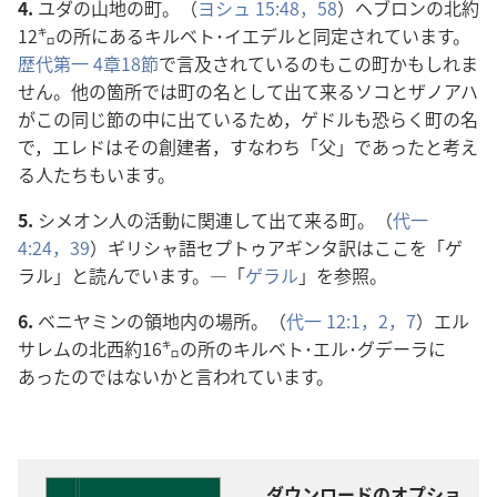
4.
ユダの山地の町。（
ヨシュ 15:48，
58
）ヘブロンの北約
12㌔の所にあるキルベト･イエデルと同定されています。
歴代第一 4章18節
で言及されているのもこの町かもしれま
せん。他の箇所では町の名として出て来るソコとザノアハ
がこの同じ節の中に出ているため，ゲドルも恐らく町の名
で，エレドはその創建者，すなわち「父」であったと考え
る人たちもいます。
5.
シメオン人の活動に関連して出て来る町。（
代一
4:24，
39
）ギリシャ語セプトゥアギンタ訳はここを「ゲ
ラル」と読んでいます。―「
ゲラル
」を参照。
6.
ベニヤミンの領地内の場所。（
代一 12:1，2，
7
）エル
サレムの北西約16㌔の所のキルベト･エル･グデーラに
あったのではないかと言われています。
ダウンロードのオプショ