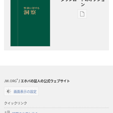
ン
出
版
物
の
ダ
ウ
ン
ロー
ド
オ
プ
®
JW.ORG
/ エホバの証人の公式ウェブサイト
ショ
画面表示の設定
ン
聖
クイックリンク
書
に