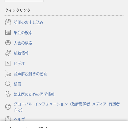
対
クイックリンク
す
る
訪問のお申し込み
洞
察
集会の検索
（新
し
大会の検索
（新
い
し
新着情報
タ
い
ブ
ビデオ
タ
で
ブ
開
音声解説付きの動画
で
く）
開
検索
く）
臨床医のための医学情報
グローバル･インフォメーション（政府関係者･メディア･有識者
向け）
ヘルプ