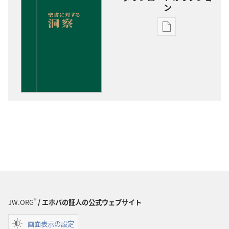
ン
出
版
物
の
ダ
ウ
ン
ロー
ド
オ
プ
ショ
ン
聖
®
JW.ORG
/ エホバの証人の公式ウェブサイト
書
に
画面表示の設定