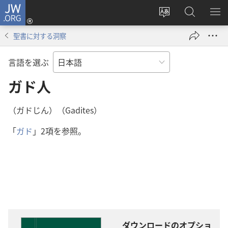
JW.ORG
ロ
サ
JW.ORG
メ
グ
イ
の
ニ
イ
聖書に対する洞察
ト
検
を
ン
の
索
表
（新
言語を選ぶ
言
示
し
語
ガド人
い
を
タ
変
ブ
（ガドじん）（Gadites）
え
で
「
ガド
」2項を参照。
る
開
く）
ダウンロードのオプショ