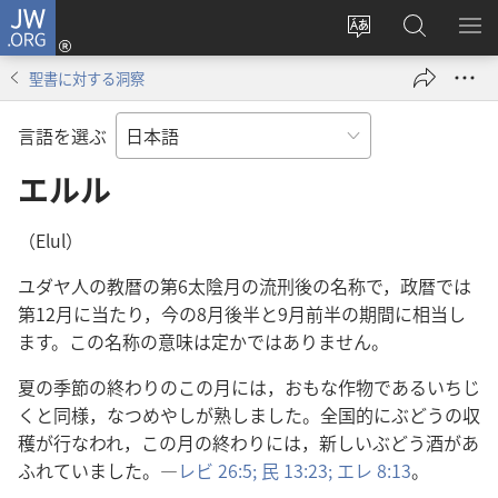
JW.ORG
ロ
サ
JW.ORG
メ
グ
イ
の
ニ
イ
聖書に対する洞察
ト
検
を
ン
の
索
表
（新
言語を選ぶ
言
示
し
語
エルル
い
を
タ
変
ブ
（Elul）
え
で
ユダヤ人の教暦の第6太陰月の流刑後の名称で，政暦では
る
開
第12月に当たり，今の8月後半と9月前半の期間に相当し
く）
ます。この名称の意味は定かではありません。
夏の季節の終わりのこの月には，おもな作物であるいちじ
くと同様，なつめやしが熟しました。全国的にぶどうの収
穫が行なわれ，この月の終わりには，新しいぶどう酒があ
ふれていました。―
レビ 26:5;
民 13:23;
エレ 8:13
。