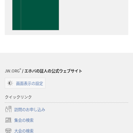
版
物
の
ダ
ウ
ン
ロー
ド
オ
プ
®
JW.ORG
/ エホバの証人の公式ウェブサイト
ショ
画面表示の設定
ン
聖
クイックリンク
書
に
訪問のお申し込み
対
集会の検索
す
（新
る
し
大会の検索