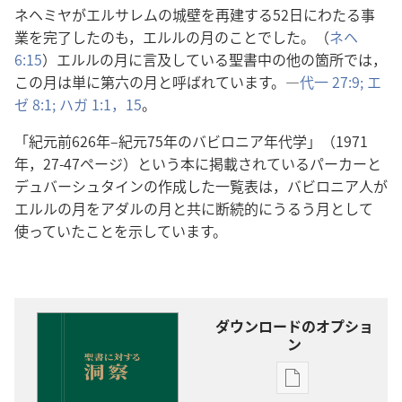
ネヘミヤがエルサレムの城壁を再建する52日にわたる事
業を完了したのも，エルルの月のことでした。（
ネヘ
6:15
）エルルの月に言及している聖書中の他の箇所では，
この月は単に第六の月と呼ばれています。―
代一 27:9;
エ
ゼ 8:1;
ハガ 1:1，
15
。
「紀元前626年–紀元75年のバビロニア年代学」（1971
年，27-47ページ）という本に掲載されているパーカーと
デュバーシュタインの作成した一覧表は，バビロニア人が
エルルの月をアダルの月と共に断続的にうるう月として
使っていたことを示しています。
ダウンロードのオプショ
ン
出