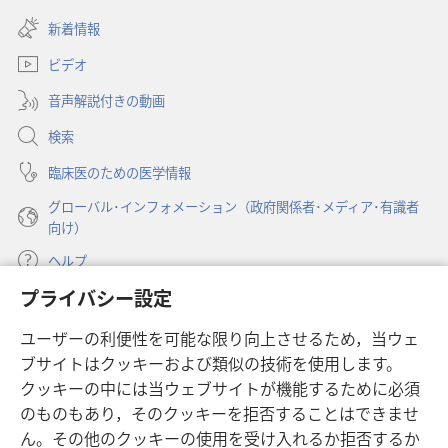
（新
い
洞
し
新着情報
タ
察
い
ブ
ビデオ
タ
で
ブ
開
音声解説付きの動画
で
く）
開
検索
く）
臨床医のための医学情報
グローバル･インフォメーション（政府関係者･メディア･有識者
向け）
ヘルプ
プライバシー設定
寄付
（新
ユーザーの利便性を可能な限り向上させるため，当ウェ
し
ブサイトはクッキーおよび類似の技術を使用します。
い
ものみの塔 オンライン・ライブラリー
（新
タ
クッキーの中には当ウェブサイトが機能するために必須
し
ブ
®
のものもあり，そのクッキーを拒否することはできませ
JW Hub
い
（新
で
ん。その他のクッキーの使用を受け入れるか拒否するか
タ
し
開