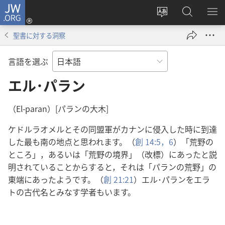
JW.ORG
ロ
サ
JW.ORG
メ
グ
イ
の
ニ
イ
聖書に対する洞察
ト
検
を
ン
の
索
表
（新
言語を選ぶ
言
示
し
語
エル･パラン
い
を
タ
変
ブ
（El-paran）[パランの大木]
え
で
ケドルラオメルとその同盟軍がカナンに侵入した時に到達
る
開
した最も南の地点と思われます。（
創 14:5，6
）「荒野の
く）
ところ」，あるいは「荒野の境界」（改標）にあったと説
明されていることからすると，それは「パランの荒野」の
東端にあったようです。（
創 21:21
）エル･パランをエラ
トの古代名とみなす学者もいます。