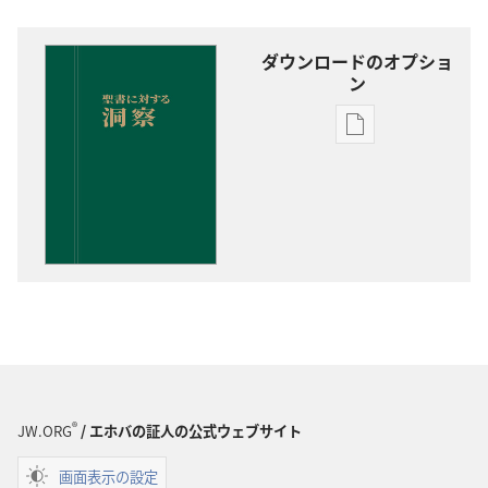
ダウンロードのオプショ
ン
出
版
物
の
ダ
ウ
ン
ロー
ド
オ
プ
®
JW.ORG
/ エホバの証人の公式ウェブサイト
ショ
ン
画面表示の設定