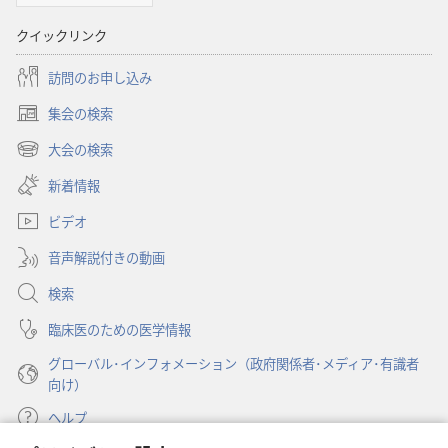
聖
書
クイックリンク
に
対
訪問のお申し込み
す
集会の検索
（新
る
し
大会の検索
洞
（新
い
察
し
新着情報
タ
い
ブ
ビデオ
タ
で
ブ
開
音声解説付きの動画
で
く）
開
検索
く）
臨床医のための医学情報
グローバル･インフォメーション（政府関係者･メディア･有識者
向け）
ヘルプ