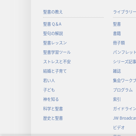
聖書の教え
ライブラリ
聖書 Q＆A
聖書
聖句の解説
書籍
聖書レッスン
冊子類
聖書学習ツール
パンフレット
ストレスと不安
シリーズ記
結婚と子育て
雑誌
若い人
集会ワーク
子ども
プログラム
神を知る
索引
科学と聖書
ガイドライ
歴史と聖書
JW Broadcas
ビデオ