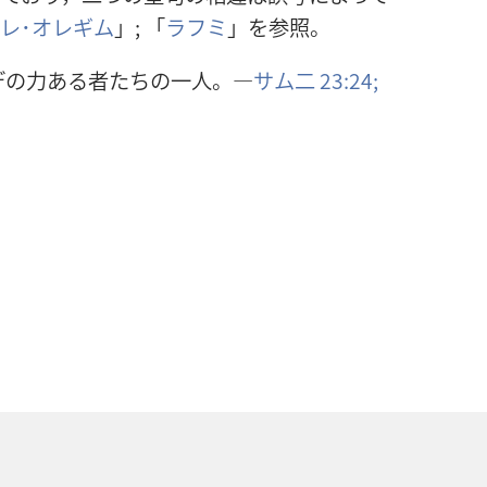
レ･オレギム
」; 「
ラフミ
」を参照。
デの力ある者たちの一人。―
サム二 23:24;