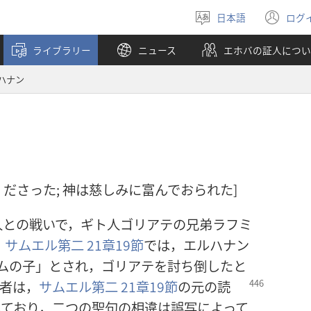
日本語
ログ
言
（
語
し
ライブラリー
ニュース
エホバの証人につい
を
い
選
タ
ハナン
ぶ
ブ
で
開
く
てくださった; 神は慈しみに富んでおられた]
人との戦いで，ギト人ゴリアテの兄弟ラフミ
）
サムエル第二 21章19節
では，エルハナン
ムの子」とされ，ゴリアテを討ち倒したと
者は，
サムエル第二 21章19節
の元の読
しており，二つの聖句の相違は誤写によって