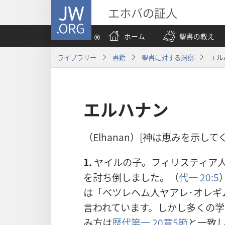
JW.ORG
エホバの証人
ホーム
聖書の教え
ライブラリー
書籍
聖書に対する洞察
エル
エルハナン
（Elhanan）[神は恵みを示し
1.
ヤイルの子。フィリスティア
を討ち倒しました。（
代一 20:5
は「ベツレヘム人ヤアレ･オレギ
言われています。しかし
多くの学
み方は
歴代第一 20章5節
と一致