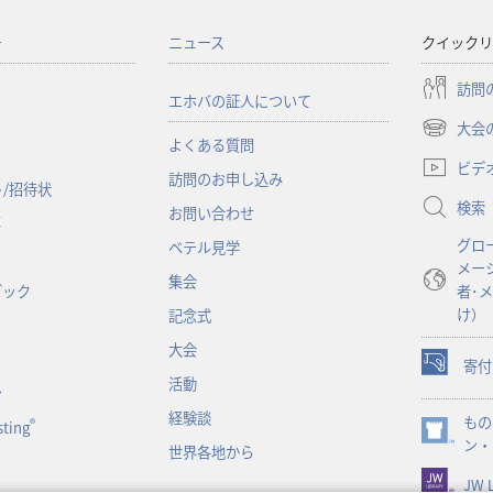
ー
ニュース
クイックリ
訪問
エホバの証人について
大会
（新
よくある質問
し
ビデ
訪問のお申し込み
い
/招待状
検索
タ
お問い合わせ
事
ブ
グロ
ベテル見学
で
メー
開
集会
ブック
者･
く）
け）
記念式
大会
寄付
（新
活動
ン
し
経験談
もの
い
®
ting
（新
ン・
タ
世界各地から
し
ブ
JW L
い
で