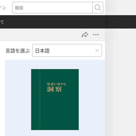
イン
新
検
索
て
言語を選ぶ
）