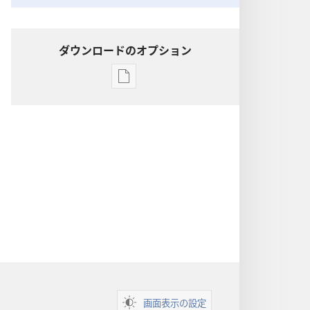
ダウンロードのオプション
出
版
物
の
ダ
ウ
ン
ロー
ド
オ
プ
ショ
ン
画面表示の設定
聖