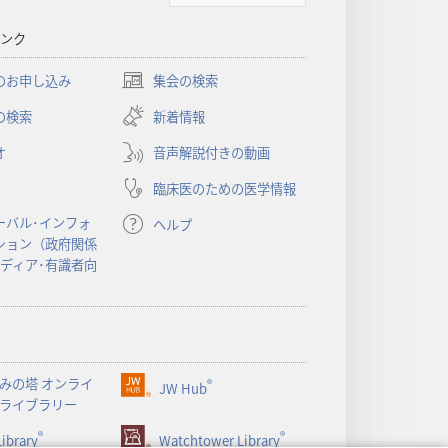
書
ンク
に
対
のお申し込み
集会の検索
（新
す
し
の検索
新着情報
る
い
洞
オ
音声解説付きの動画
タ
察
ブ
臨床医のための医学情報
で
開
ーバル･インフォ
ヘルプ
く）
ション（政府関係
メディア･有識者向
みの塔 オンライ
®
JW Hub
（新
ライブラリー
し
®
®
ibrary
い
Watchtower Library