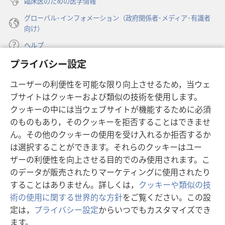
臨床医のための医学情報
グローバル･インフォメーション（政府関係者･メディア･有識者
向け）
ヘルプ
プライバシー設定
寄付
（新
ユーザーの利便性を可能な限り向上させるため，当ウェ
し
ブサイトはクッキーおよび類似の技術を使用します。
い
ものみの塔 オンライン・ライブラリー
（新
タ
クッキーの中には当ウェブサイトが機能するために必須
し
ブ
®
のものもあり，そのクッキーを拒否することはできませ
JW Hub
い
（新
で
ん。その他のクッキーの使用を受け入れるか拒否するか
タ
し
開
®
JW Library
ブ
は選択することができます。それらのクッキーはユー
い
く）
で
タ
ザーの利便性を向上させる目的でのみ使用されます。こ
®
Watchtower Library
開
ブ
のデータが販売されたりマーケティングに使用されたり
く）
で
することはありません。詳しくは，
クッキーや類似の技
開
術の使用に関する世界的な方針
をご覧ください。この設
く）
定は，
プライバシー設定
からいつでもカスタマイズでき
Copyright
© 2026 Watch Tower Bible and Tract Society of Pennsylvania.
ます。