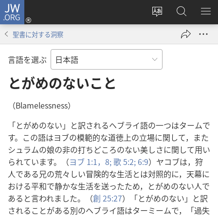
JW.ORG
ロ
サ
JW.ORG
メ
グ
イ
の
ニ
イ
聖書に対する洞察
ト
検
を
ン
の
索
表
（新
言語を選ぶ
言
示
し
語
とがめのないこと
い
を
タ
変
ブ
（Blamelessness）
え
で
「とがめのない」と訳されるヘブライ語の一つはタームで
る
開
す。この語はヨブの模範的な道徳上の立場に関して，また
く）
シュラムの娘の非の打ちどころのない美しさに関して用い
られています。（
ヨブ 1:1，
8;
歌 5:2;
6:9
）ヤコブは，狩
人である兄の荒々しい冒険的な生活とは対照的に，天幕に
おける平和で静かな生活を送ったため，とがめのない人で
あると言われました。（
創 25:27
）「とがめのない」と訳
されることがある別のヘブライ語はターミームで，「過失