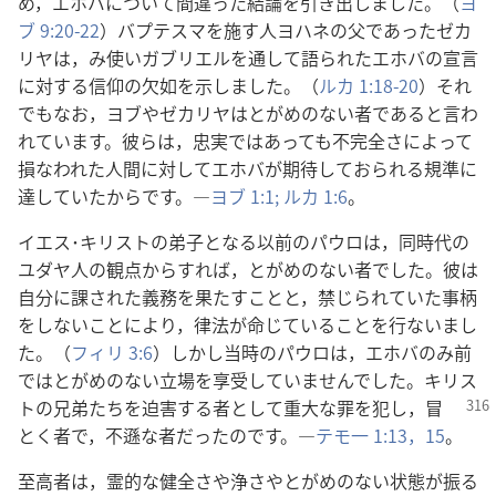
め，エホバについて間違った結論を引き出しました。（
ヨ
ブ 9:20-22
）バプテスマを施す人ヨハネの父であったゼカ
リヤは，み使いガブリエルを通して語られたエホバの宣言
に対する信仰の欠如を示しました。（
ルカ 1:18-20
）それ
でもなお，ヨブやゼカリヤはとがめのない者であると言わ
れています。彼らは，忠実ではあっても不完全さによって
損なわれた人間に対してエホバが期待しておられる規準に
達していたからです。―
ヨブ 1:1;
ルカ 1:6
。
イエス･キリストの弟子となる以前のパウロは，同時代の
ユダヤ人の観点からすれば，とがめのない者でした。彼は
自分に課された義務を果たすことと，禁じられていた事柄
をしないことにより，律法が命じていることを行ないまし
た。（
フィリ 3:6
）しかし当時のパウロは，エホバのみ前
ではとがめのない立場を享受していませんでした。キリス
トの兄弟たちを迫害
する者として重大な罪を犯し，冒
とく者で，不遜な者だったのです。―
テモ一 1:13，
15
。
至高者は，霊的な健全さや浄さやとがめのない状態が振る