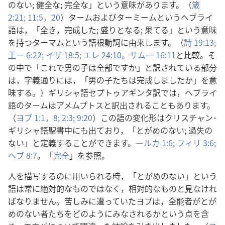
のない; 健全な; 完全な」という意味があります。（
箴
2:21;
11:5，
20
）タームおよびターミームというヘブライ
語は，「全き，完成した; 盛りとなる; 果てる」という意味
を持つターマムという語根動詞に由来します。（
詩 19:13;
王一 6:22;
イザ 18:5;
エレ 24:10。
サム一 16:11
と比較。そ
の中で「これで男の子は全部ですか」と訳されている部分
は，字義通りには，「男の子たちは完成しましたか」を意
味する。）ギリシャ語セプトゥアギンタ訳では，ヘブライ
語のタームはアメムプトスと訳出されることもあります。
（
ヨブ 1:1，
8;
2:3;
9:20
）この語の変化形はクリスチャン･
ギリシャ語聖書中にも出ており，「とがめのない; 過失の
ない」と定義することができます。―
ルカ 1:6;
フィリ 3:6;
ヘブ 8:7
。「
完全
」を参照。
人を描写するのに用いられる時，「とがめのない」という
語は常に絶対的なものではなく，相対的なものと見なけれ
ばなりません。苦しみに遭っていたヨブは，全能者がとが
めのない者たちをどのようにみなされるかという点を含