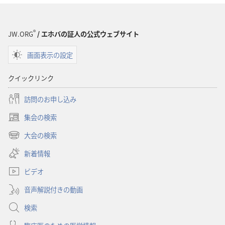
ド
オ
プ
®
JW.ORG
/ エホバの証人の公式ウェブサイト
ショ
画面表示の設定
ン
聖
クイックリンク
書
に
訪問のお申し込み
対
集会の検索
す
（新
る
し
大会の検索
（新
い
洞
し
新着情報
タ
察
い
ブ
ビデオ
タ
で
ブ
開
音声解説付きの動画
で
く）
開
検索
く）