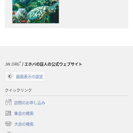
物
オ
の
の
ダ
ダ
ウ
ウ
ン
ン
ロー
ロー
ド
ド
オ
オ
プ
プ
®
JW.ORG
/ エホバの証人の公式ウェブサイト
ショ
ショ
画面表示の設定
ン
ン
生
生
クイックリンク
命
命
ど
ど
訪問のお申し込み
こ
こ
集会の検索
か
か
（新
ら？
ら？
し
大会の検索
（新
い