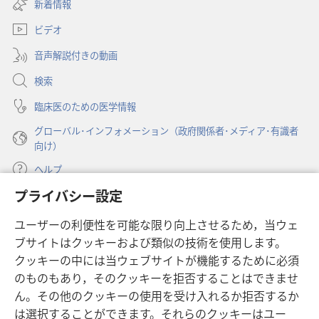
し
新着情報
タ
い
ブ
ビデオ
タ
で
ブ
開
音声解説付きの動画
で
く）
開
検索
く）
臨床医のための医学情報
グローバル･インフォメーション（政府関係者･メディア･有識者
向け）
ヘルプ
プライバシー設定
寄付
（新
ユーザーの利便性を可能な限り向上させるため，当ウェ
し
ブサイトはクッキーおよび類似の技術を使用します。
い
ものみの塔 オンライン・ライブラリー
（新
タ
クッキーの中には当ウェブサイトが機能するために必須
し
ブ
®
のものもあり，そのクッキーを拒否することはできませ
JW Hub
い
（新
で
ん。その他のクッキーの使用を受け入れるか拒否するか
タ
し
開
®
JW Library
ブ
は選択することができます。それらのクッキーはユー
い
く）