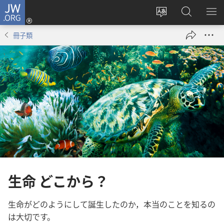
JW.ORG
ロ
サ
JW.ORG
メ
グ
イ
の
ニ
イ
冊子類
ト
検
を
ン
の
索
表
（新
言
示
し
語
い
を
タ
変
ブ
え
で
る
開
く）
生命 どこから？
生命がどのようにして誕生したのか，本当のことを知るの
は大切です。