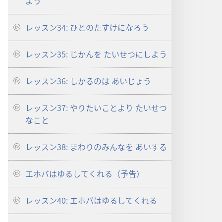
よう
レッスン34: ひとのたすけになろう
レッスン35: じかんを たいせつにしよう
レッスン36: しかるのは あいじょう
レッスン37: やりたいことより たいせつ
なこと
レッスン38: まわりのみんなを あいする
エホバはゆるしてくれる（予告）
レッスン40: エホバはゆるしてくれる