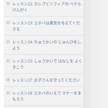
レッスン12: カレブとソフィアの ベテル
けんがく
レッスン13: エホバは勇気を与えてくだ
さる
レッスン14: ちゅうかいの じゅんびをし
よう
レッスン15: しゅうかいで はなしを よく
きこう
レッスン17: お子さんを守ってください
レッスン18: エホバのいえで マナーをま
もろう