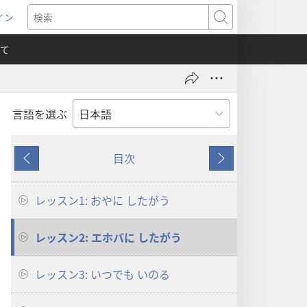
イン
新
検
索
て
言語を選ぶ
）
目次
戻
次
る
へ
レッスン1: おやに したがう
レッスン2: エホバに したがう
レッスン3: いつでも いのる