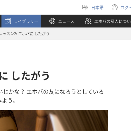
日本語
ログ
言
（
語
し
ライブラリー
ニュース
エホバの証人につい
を
い
選
タ
レッスン2: エホバに したがう
ぶ
ブ
で
開
く
バに したがう
だいじかな？ エホバの友になろうとしている
みよう。