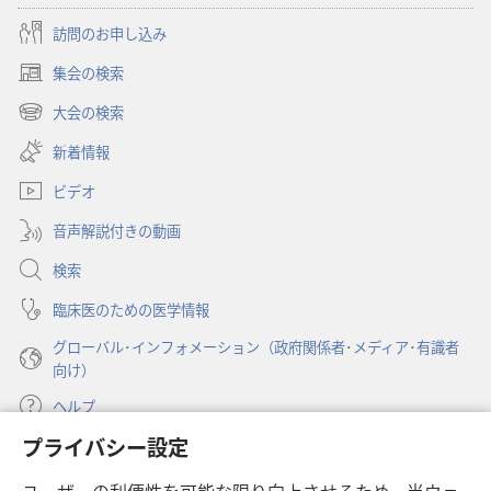
訪問のお申し込み
集会の検索
（新
し
大会の検索
（新
い
し
新着情報
タ
い
ブ
ビデオ
タ
で
ブ
開
音声解説付きの動画
で
く）
開
検索
く）
臨床医のための医学情報
グローバル･インフォメーション（政府関係者･メディア･有識者
向け）
ヘルプ
プライバシー設定
寄付
（新