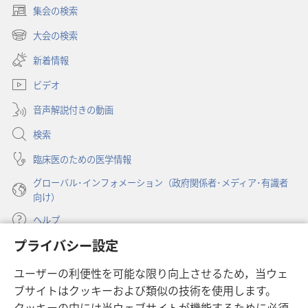
集会の検索
エ
（新
ホ
し
大会の検索
（新
い
バ
し
新着情報
タ
の
い
ブ
友
ビデオ
タ
で
ブ
に
開
音声解説付きの動画
で
な
く）
開
検索
ろ
く）
う
臨床医のための医学情報
教
グローバル･インフォメーション（政府関係者･メディア･有識者
材
向け）
ヘルプ
プライバシー設定
寄付
（新
ユーザーの利便性を可能な限り向上させるため，当ウェ
し
ブサイトはクッキーおよび類似の技術を使用します。
い
ものみの塔 オンライン・ライブラリー
（新
タ
クッキーの中には当ウェブサイトが機能するために必須