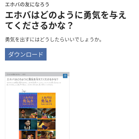
エホバの友になろう
エホバはどのように勇気を与え
てくださるかな？
勇
気
を
出
すにはどうしたらいいでしょうか。
ダウンロード