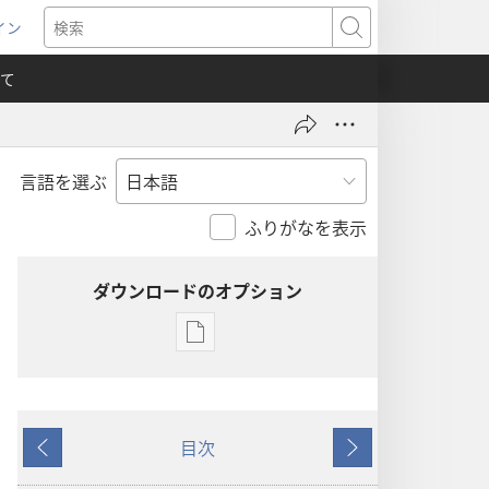
イン
新
検
索
て
言語を選ぶ
）
ふりがなを表示
ダウンロードのオプション
出
版
物
の
目次
ダ
戻
次
ウ
る
へ