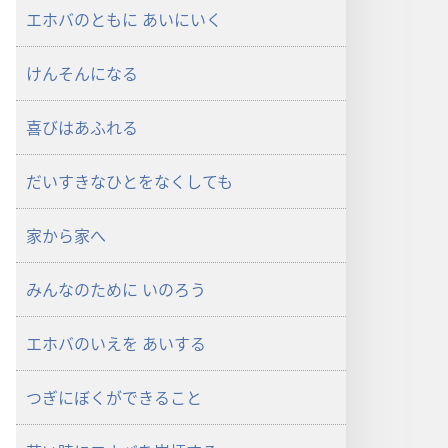
エホバのともに あいにいく
けんそんになる
喜びはあふれる
だいすきなひとをなくしても
家から家へ
みんなのために いのろう
エホバのいえを あいする
つぎにぼくができること