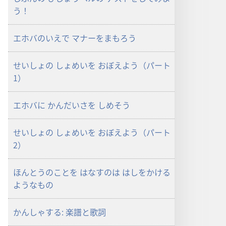
う！
エホバのいえで マナーをまもろう
せいしょの しょめいを おぼえよう（パート
1）
エホバに かんだいさを しめそう
せいしょの しょめいを おぼえよう（パート
2）
ほんとうのことを はなすのは はしをかける
ようなもの
かんしゃする: 楽譜と歌詞