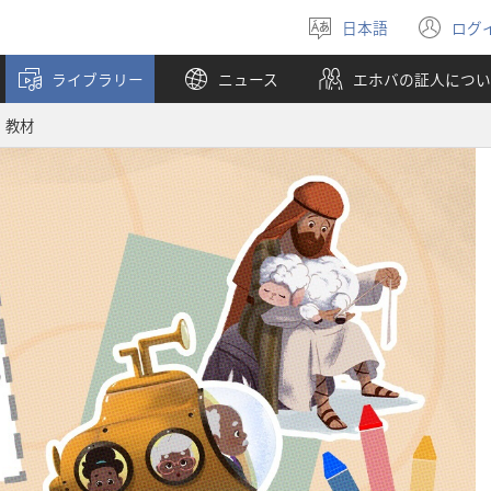
日本語
ログ
言
（
語
し
ライブラリー
ニュース
エホバの証人につい
を
い
選
タ
 教材
ぶ
ブ
で
開
く