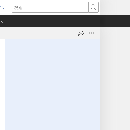
イン
新
検
索
て
）