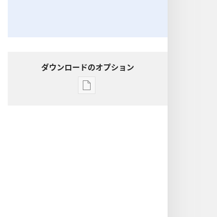
ダウンロードのオプション
出
版
物
の
ダ
ウ
ン
ロー
ド
オ
プ