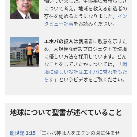
働
いていました。
生
態
系
の
素
晴
らしさ
について
考
え，
地
球
を
救
える
創
造
者
の
存
在
を
認
めるようになりました。
イン
タビュー
記
事
をお
読
みください。
エホバの
証
人
は
創
造
者
に
敬
意
を
示
すた
め，
大
規
模
な
建
設
プロジェクトで
環
境
に
優
しい
方
法
を
採
用
しています。どん
なことをしてきたかについては，「
環
境
に
優
しい
設
計
はエホバに
誉
れをもた
らす
」というビデオをご
覧
ください。
地
球
について
聖
書
が
述
べていること
創
世
記
2:15
「エホバ
神
は
人
をエデンの
園
に
住
ませ