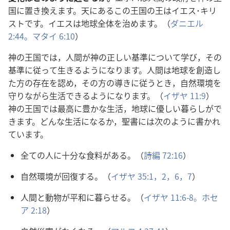
国
に
置
き
換
えます。
天
にあるこの
王
国
の
王
はイエス･キリ
ストです。イエスは
地
球
全
体
を
治
めます。（
ダニエル
2:44。
マタイ 6:10
）
神
の
王
国
では，
人
間
が
神
の
正
しい
基
準
について
学
び，その
基
準
に
従
って
生
きるようになります。
人
間
は
地
球
を
創
造
し
た
方
の
存
在
を
認
め，その
方
の
導
きに
従
うとき，
自
然
環
境
を
守
りながら
生
活
できるようになります。（
イザヤ 11:9
）
神
の
王
国
では
最
高
に
豊
かな
生
活
，
地
球
に
優
しい
暮
らしがで
きます。どんな
生
活
になるか，
聖
書
には
次
のように
書
かれ
ています。
全
ての
人
に
十
分
な
食
料
がある。（
詩
編
72:16
）
自
然
環
境
が
回
復
する。（
イザヤ 35:1，2，
6，7
）
人
間
と
動
物
が
平
和
に
暮
らせる。（
イザヤ 11:6-8。
ホセ
ア 2:18
）