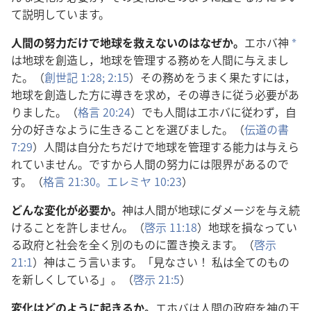
て
説
明
しています。
人
間
の
努
力
だけで
地
球
を
救
えないのはなぜか。
エホバ
神
a
は
地
球
を
創
造
し，
地
球
を
管
理
する
務
めを
人
間
に
与
えまし
た。（
創
世
記
1:28;
2:15
）その
務
めをうまく
果
たすには，
地
球
を
創
造
した
方
に
導
きを
求
め，その
導
きに
従
う
必
要
があ
りました。（
格
言
20:24
）でも
人
間
はエホバに
従
わず，
自
分
の
好
きなように
生
きることを
選
びました。（
伝
道
の
書
7:29
）
人
間
は
自
分
たちだけで
地
球
を
管
理
する
能
力
は
与
えら
れていません。ですから
人
間
の
努
力
には
限
界
があるので
す。（
格
言
21:30。
エレミヤ 10:23
）
どんな
変
化
が
必
要
か。
神
は
人
間
が
地
球
にダメージを
与
え
続
けることを
許
しません。（
啓
示
11:18
）
地
球
を
損
なってい
る
政
府
と
社
会
を
全
く
別
のものに
置
き
換
えます。（
啓
示
21:1
）
神
はこう
言
います。「
見
なさい！
私
は
全
てのもの
を
新
しくしている」。（
啓
示
21:5
）
変
化
はどのように
起
きるか。
エホバは
人
間
の
政
府
を
神
の
王