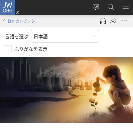
JW.ORG
ロ
サ
JW.ORG
メ
グ
イ
の
ニ
イ
ほかのトピック
ト
検
を
ン
の
索
表
（新
言語を選ぶ
言
示
し
語
い
ふりがなを表示
を
タ
変
ブ
え
で
る
開
く）