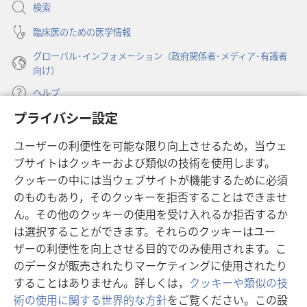
開
検索
く）
臨床医のための医学情報
グローバル･インフォメーション（政府関係者･メディア･有識者
向け）
ヘルプ
プライバシー設定
寄付
（新
ユーザーの利便性を可能な限り向上させるため，当ウェ
し
ブサイトはクッキーおよび類似の技術を使用します。
い
ものみの塔 オンライン・ライブラリー
（新
タ
クッキーの中には当ウェブサイトが機能するために必須
し
ブ
®
のものもあり，そのクッキーを拒否することはできませ
JW Hub
い
（新
で
ん。その他のクッキーの使用を受け入れるか拒否するか
タ
し
開
®
JW Library
は選択することができます。それらのクッキーはユー
ブ
い
く）
で
タ
ザーの利便性を向上させる目的でのみ使用されます。こ
®
Watchtower Library
開
ブ
のデータが販売されたりマーケティングに使用されたり
く）
で
することはありません。詳しくは，
クッキーや類似の技
開
術の使用に関する世界的な方針
をご覧ください。この設
く）