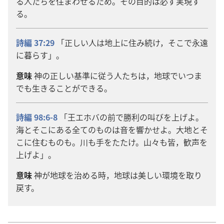
る
人
たちを
住
まわせるため。その
目
的
は
必
ず
実
現
す
る。
詩
編
37:29
「
正
しい
人
は
地
上
に
住
み
続
け，そこで
永
遠
に
暮
らす」。
意
味
神
の
正
しい
基
準
に
従
う
人
たちは，
地
球
でいつま
でも
生
きることができる。
詩
編
98:6-8
「
王
エホバの
前
で
勝
利
の
叫
びを
上
げよ。
海
とそこにある
全
てのものは
音
を
響
かせよ。
大
地
とそ
こに
住
むものも。
川
も
手
をたたけ。
山
々
も
皆
，
歓
声
を
上
げよ」。
意
味
神
が
地
球
を
治
める
時
，
地
球
は
美
しい
環
境
を
取
り
戻
す。