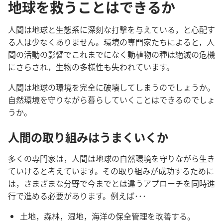
地球を救うことはできるか
人
間
は
地
球
と
生
態
系
に
深
刻
な
打
撃
を
与
えている，と
心
配
す
る
人
は
少
なくありません。
環
境
の
専
門
家
たちによると，
人
間
の
活
動
の
影
響
でこれまでになく
動
植
物
の
種
は
絶
滅
の
危
機
にさらされ，
生
物
の
多
様
性
も
失
われています。
人
間
は
地
球
の
環
境
を
完
全
に
破
壊
してしまうのでしょうか。
自
然
環
境
を
守
りながら
暮
らしていくことはできるのでしょ
うか。
人
間
の
取
り
組
みはうまくいくか
多
くの
専
門
家
は，
人
間
は
地
球
の
自
然
環
境
を
守
りながら
生
き
ていけると
考
えています。その
取
り
組
みが
成
功
するために
は，さまざまな
分
野
で
今
までとは
違
うアプローチを
同
時
進
行
で
進
める
必
要
があります。
例
えば･･･
土
地
，
森
林
，
湿
地
，
海
洋
の
保
全
管
理
を
改
善
する。