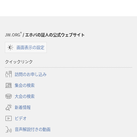
ン
ン
ロー
ロー
ド
ド
オ
オ
プ
プ
®
JW.ORG
/ エホバの証人の公式ウェブサイト
ショ
ショ
画面表示の設定
ン
ン
ほ
ほ
クイックリンク
か
か
の
の
訪問のお申し込み
ト
ト
集会の検索
ピッ
ピッ
（新
ク
ク
し
大会の検索
（新
い
し
新着情報
タ
い
ブ
ビデオ
タ
で
ブ
開
音声解説付きの動画
で
く）