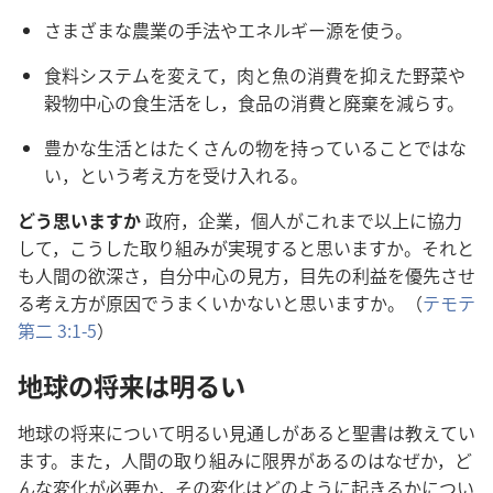
さまざまな
農
業
の
手
法
やエネルギー
源
を
使
う。
食
料
システムを
変
えて，
肉
と
魚
の
消
費
を
抑
えた
野
菜
や
穀
物
中
心
の
食
生
活
をし，
食
品
の
消
費
と
廃
棄
を
減
らす。
豊
かな
生
活
とはたくさんの
物
を
持
っていることではな
い，という
考
え
方
を
受
け
入
れる。
どう
思
いますか
政
府
，
企
業
，
個
人
がこれまで
以
上
に
協
力
して，こうした
取
り
組
みが
実
現
すると
思
いますか。それと
も
人
間
の
欲
深
さ，
自
分
中
心
の
見
方
，
目
先
の
利
益
を
優
先
させ
る
考
え
方
が
原
因
でうまくいかないと
思
いますか。（
テモテ
第
二
3:1-5
）
地
球
の
将
来
は
明
るい
地
球
の
将
来
について
明
るい
見
通
しがあると
聖
書
は
教
えてい
ます。また，
人
間
の
取
り
組
みに
限
界
があるのはなぜか，ど
んな
変
化
が
必
要
か，その
変
化
はどのように
起
きるかについ