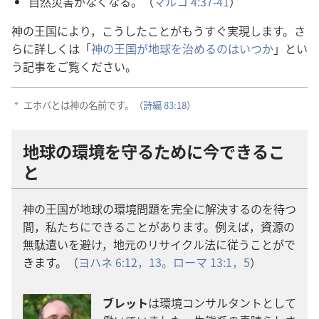
自
然
災
害
がなくなる。（
マルコ 4:37-41
）
神
の
王
国
により，こうしたことがもうすぐ
実
現
します。さ
らに
詳
しくは「
神
の
王
国
が
地
球
を
治
めるのはいつか
」とい
う
記
事
をご
覧
ください。
エホバとは
神
の
名
前
です。（
詩
編
83:18
）
a
地
球
の
環
境
を
守
るために
今
できるこ
と
神
の
王
国
が
地
球
の
環
境
問
題
を
完
全
に
解
決
するのを
待
つ
間
，
私
たちにできることがあります。
例
えば，
資
源
の
無
駄
遣
いを
避
け，
地
元
のリサイクル
法
に
従
うことがで
きます。（
ヨハネ 6:12，13。
ローマ 13:1，
5
）
ブレット
は
環
境
コンサルタントとして