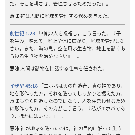
た。そこを
耕
させ，
管
理
させるためだった」。
意
味
神
は
人
間
に
地
球
を
管
理
する
務
めを
与
えた。
創
世
記
1:28
「
神
は
2人
を
祝
福
し，こう
言
った。『
子
を
生
み，
増
えて，
地
上
全
体
に
広
がり，
地
球
を
管
理
しな
さい。また，
海
の
魚
，
空
を
飛
ぶ
生
き
物
，
地
上
を
動
くあ
らゆる
生
き
物
を
治
めなさい』」。
意
味
人
間
は
動
物
を
世
話
する
仕
事
を
任
された。
イザヤ 45:18
「エホバは
天
の
創
造
者
，
真
の
神
であり，
地
を
形
作
った
方
，それを
造
ってしっかりと
据
えた
方
。
意
味
もなく
創
造
したのではなく，
人
を
住
まわせるため
に
形
作
った
方
。その
方
がこう
言
う。『
私
がエホバであ
り，ほかにはいない』」。
意
味
神
が
地
球
を
造
ったのは，
神
の
目
的
に
沿
って
生
き