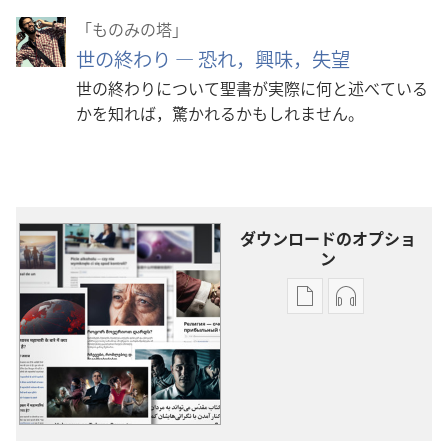
「ものみの塔」
世の終わり ― 恐れ，興味，失望
世の終わりについて聖書が実際に何と述べている
かを知れば，驚かれるかもしれません。
ダウンロードのオプショ
ン
出
オー
版
ディ
物
オ
の
の
ダ
ダ
ウ
ウ