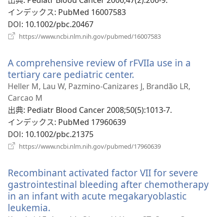
タ
インデックス
‎: PubMed 16007583
ブ
DOI
‎: 10.1002/pbc.20467
で
（新
https://www.ncbi.nlm.nih.gov/pubmed/16007583
開
し
い
く）
A comprehensive review of rFVIIa use in a
タ
ブ
tertiary care pediatric center.
（新
で
し
Heller M, Lau W, Pazmino-Canizares J, Brandão LR,
開
い
Carcao M
く）
タ
出典
‎: Pediatr Blood Cancer 2008;50(5):1013-7.
ブ
インデックス
‎: PubMed 17960639
で
DOI
‎: 10.1002/pbc.21375
開
（新
https://www.ncbi.nlm.nih.gov/pubmed/17960639
く）
し
い
Recombinant activated factor VII for severe
タ
ブ
gastrointestinal bleeding after chemotherapy
で
in an infant with acute megakaryoblastic
開
leukemia.
（新
く）