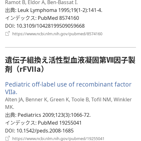
い
Ramot B, Eldor A, Ben-Bassat I.
タ
出典
‎: Leuk Lymphoma 1995;19(1-2):141-4.
ブ
インデックス
‎: PubMed 8574160
で
DOI
‎: 10.3109/10428199509059668
開
（新
https://www.ncbi.nlm.nih.gov/pubmed/8574160
し
く）
い
タ
ブ
遺伝子組換え活性型血液凝固第Ⅶ因子製
で
剤（rFVIIa）
開
く）
Pediatric off-label use of recombinant factor
VIIa.
（新
し
Alten JA, Benner K, Green K, Toole B, Tofil NM, Winkler
い
MK.
タ
出典
‎: Pediatrics 2009;123(3):1066-72.
ブ
インデックス
‎: PubMed 19255041
で
DOI
‎: 10.1542/peds.2008-1685
開
（新
https://www.ncbi.nlm.nih.gov/pubmed/19255041