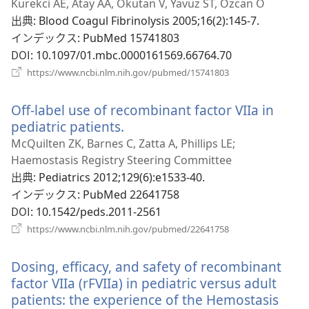
し
Kurekci AE, Atay AA, Okutan V, Yavuz ST, Ozcan O
い
出典
‎: Blood Coagul Fibrinolysis 2005;16(2):145-7.
タ
インデックス
‎: PubMed 15741803
ブ
DOI
‎: 10.1097/01.mbc.0000161569.66764.70
で
（新
https://www.ncbi.nlm.nih.gov/pubmed/15741803
開
し
い
く）
Off-label use of recombinant factor VIIa in
タ
ブ
pediatric patients.
（新
で
し
McQuilten ZK, Barnes C, Zatta A, Phillips LE;
開
い
Haemostasis Registry Steering Committee
く）
タ
出典
‎: Pediatrics 2012;129(6):e1533-40.
ブ
インデックス
‎: PubMed 22641758
で
DOI
‎: 10.1542/peds.2011-2561
開
（新
https://www.ncbi.nlm.nih.gov/pubmed/22641758
く）
し
い
Dosing, efficacy, and safety of recombinant
タ
ブ
factor VIIa (rFVIIa) in pediatric versus adult
で
patients: the experience of the Hemostasis
開