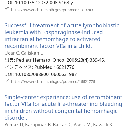
ブ
DOI
‎: 10.1007/s12032-008-9163-y
で
（新
https://www.ncbi.nlm.nih.gov/pubmed/19137431
開
し
い
く）
Successful treatment of acute lymphoblastic
タ
ブ
leukemia with l-asparaginase-induced
で
intracranial hemorrhage to activated
開
recombinant factor VIIa in a child.
（新
く）
し
Ucar C, Caliskan U
い
出典
‎: Pediatr Hematol Oncol 2006;23(4):339-45.
タ
インデックス
‎: PubMed 16621776
ブ
DOI
‎: 10.1080/08880010600631987
で
（新
https://www.ncbi.nlm.nih.gov/pubmed/16621776
開
し
い
く）
Single-center experience: use of recombinant
タ
ブ
factor VIIa for acute life-threatening bleeding
で
in children without congenital hemorrhagic
開
disorder.
（新
く）
し
Yilmaz D, Karapinar B, Balkan C, Akisü M, Kavakli K.