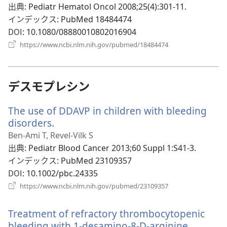
い
出典
‎: Pediatr Hematol Oncol 2008;25(4):301-11.
タ
インデックス
‎: PubMed 18484474
ブ
DOI
‎: 10.1080/08880010802016904
で
（新
https://www.ncbi.nlm.nih.gov/pubmed/18484474
開
し
い
く）
タ
ブ
デスモプレシン
で
開
The use of DDAVP in children with bleeding
く）
disorders.
（新
し
Ben-Ami T, Revel-Vilk S
い
出典
‎: Pediatr Blood Cancer 2013;60 Suppl 1:S41-3.
タ
インデックス
‎: PubMed 23109357
ブ
DOI
‎: 10.1002/pbc.24335
で
（新
https://www.ncbi.nlm.nih.gov/pubmed/23109357
開
し
い
く）
Treatment of refractory thrombocytopenic
タ
ブ
bleeding with 1-desamino-8-D-arginine