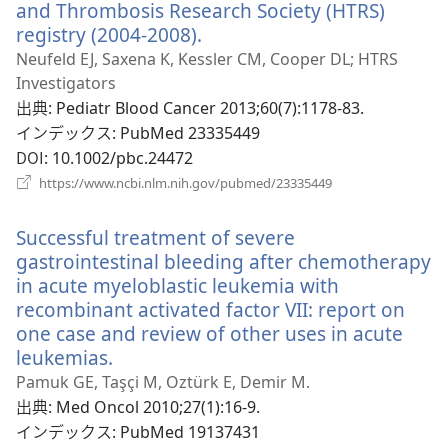
and Thrombosis Research Society (HTRS)
く）
registry (2004-2008).
（新
し
Neufeld EJ, Saxena K, Kessler CM, Cooper DL; HTRS
い
Investigators
タ
出典
‎: Pediatr Blood Cancer 2013;60(7):1178-83.
ブ
インデックス
‎: PubMed 23335449
で
DOI
‎: 10.1002/pbc.24472
開
（新
https://www.ncbi.nlm.nih.gov/pubmed/23335449
く）
し
い
Successful treatment of severe
タ
ブ
gastrointestinal bleeding after chemotherapy
で
in acute myeloblastic leukemia with
開
recombinant activated factor VII: report on
く）
one case and review of other uses in acute
leukemias.
（新
し
Pamuk GE, Taşçi M, Oztürk E, Demir M.
い
出典
‎: Med Oncol 2010;27(1):16-9.
タ
インデックス
‎: PubMed 19137431