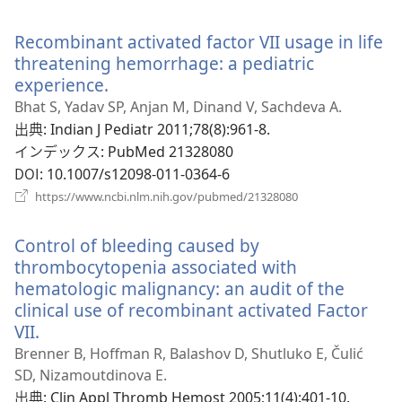
く）
し
い
Recombinant activated factor VII usage in life
タ
ブ
threatening hemorrhage: a pediatric
で
experience.
（新
開
し
Bhat S, Yadav SP, Anjan M, Dinand V, Sachdeva A.
く）
い
出典
‎: Indian J Pediatr 2011;78(8):961-8.
タ
インデックス
‎: PubMed 21328080
ブ
DOI
‎: 10.1007/s12098-011-0364-6
で
（新
https://www.ncbi.nlm.nih.gov/pubmed/21328080
開
し
い
く）
Control of bleeding caused by
タ
ブ
thrombocytopenia associated with
で
hematologic malignancy: an audit of the
開
clinical use of recombinant activated Factor
く）
VII.
（新
し
Brenner B, Hoffman R, Balashov D, Shutluko E, Čulić
い
SD, Nizamoutdinova E.
タ
出典
‎: Clin Appl Thromb Hemost 2005;11(4):401-10.