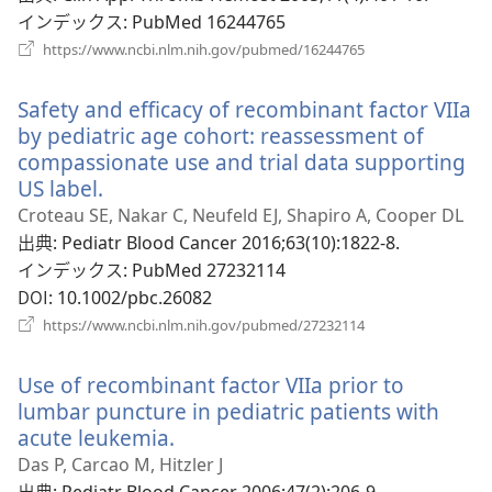
ブ
インデックス
‎: PubMed 16244765
で
（新
https://www.ncbi.nlm.nih.gov/pubmed/16244765
し
開
い
く）
Safety and efficacy of recombinant factor VIIa
タ
ブ
by pediatric age cohort: reassessment of
で
compassionate use and trial data supporting
開
US label.
（新
く）
し
Croteau SE, Nakar C, Neufeld EJ, Shapiro A, Cooper DL
い
出典
‎: Pediatr Blood Cancer 2016;63(10):1822-8.
タ
インデックス
‎: PubMed 27232114
ブ
DOI
‎: 10.1002/pbc.26082
で
（新
https://www.ncbi.nlm.nih.gov/pubmed/27232114
開
し
い
く）
Use of recombinant factor VIIa prior to
タ
ブ
lumbar puncture in pediatric patients with
で
acute leukemia.
（新
開
し
Das P, Carcao M, Hitzler J
く）
い
出典
‎: Pediatr Blood Cancer 2006;47(2):206-9.