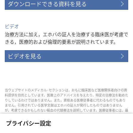
ダウンロードできる資料を見る
ビデオ
治療方法に加え，エホバの証人を治療する臨床医が考慮で
きる，医療的および倫理的要素が説明されています。
ビデオを見る
当ウェブサイトのメディカル･セクションは，おもに臨床医など医療関係者向けの資
料提供を目的としています。医療上のアドバイスを与えたり，特定の治療法を勧めた
りしているわけではありません。また，資格ある医療従事者に代わるものでもあり
ません。引用されている医学文献はエホバの証人が発行したものではありません
が，考慮できるかもしれない輸血の代替療法を説明しています。医療従事者には，最
新情報に通じるようにし，患者と治療の選択肢について話し合い，患者が自分の健
康状態，意思，価値観，信条に合った決定を下せるよう助ける責任があります。記
プライバシー設定
されている方法すべてがどの患者にも当てはまるとは限らず，患者によっては受け入
れられないものもあります。