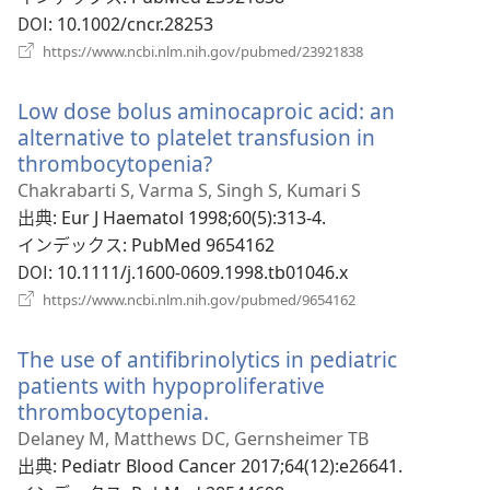
開
DOI
‎: 10.1002/cncr.28253
く）
（新
https://www.ncbi.nlm.nih.gov/pubmed/23921838
し
い
Low dose bolus aminocaproic acid: an
タ
ブ
alternative to platelet transfusion in
で
thrombocytopenia?
（新
開
し
Chakrabarti S, Varma S, Singh S, Kumari S
く）
い
出典
‎: Eur J Haematol 1998;60(5):313-4.
タ
インデックス
‎: PubMed 9654162
ブ
DOI
‎: 10.1111/j.1600-0609.1998.tb01046.x
で
（新
https://www.ncbi.nlm.nih.gov/pubmed/9654162
開
し
い
く）
The use of antifibrinolytics in pediatric
タ
ブ
patients with hypoproliferative
で
thrombocytopenia.
（新
開
し
Delaney M, Matthews DC, Gernsheimer TB
く）
い
出典
‎: Pediatr Blood Cancer 2017;64(12):e26641.