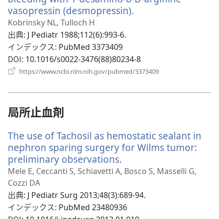
で
vasopressin (desmopressin).
（新
開
し
Kobrinsky NL, Tulloch H
く）
い
出典
‎: J Pediatr 1988;112(6):993-6.
タ
インデックス
‎: PubMed 3373409
ブ
DOI
‎: 10.1016/s0022-3476(88)80234-8
で
（新
https://www.ncbi.nlm.nih.gov/pubmed/3373409
開
し
い
く）
タ
ブ
局所止血剤
で
開
The use of Tachosil as hemostatic sealant in
く）
nephron sparing surgery for Wilms tumor:
preliminary observations.
（新
し
Mele E, Ceccanti S, Schiavetti A, Bosco S, Masselli G,
い
Cozzi DA
タ
出典
‎: J Pediatr Surg 2013;48(3):689-94.
ブ
インデックス
‎: PubMed 23480936
で
DOI