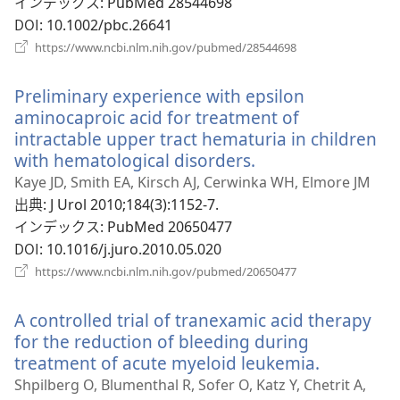
タ
インデックス
‎: PubMed 28544698
ブ
DOI
‎: 10.1002/pbc.26641
で
（新
https://www.ncbi.nlm.nih.gov/pubmed/28544698
開
し
い
く）
Preliminary experience with epsilon
タ
ブ
aminocaproic acid for treatment of
で
intractable upper tract hematuria in children
開
with hematological disorders.
（新
く）
し
Kaye JD, Smith EA, Kirsch AJ, Cerwinka WH, Elmore JM
い
出典
‎: J Urol 2010;184(3):1152-7.
タ
インデックス
‎: PubMed 20650477
ブ
DOI
‎: 10.1016/j.juro.2010.05.020
で
（新
https://www.ncbi.nlm.nih.gov/pubmed/20650477
開
し
い
く）
A controlled trial of tranexamic acid therapy
タ
ブ
for the reduction of bleeding during
で
treatment of acute myeloid leukemia.
（新
開
し
Shpilberg O, Blumenthal R, Sofer O, Katz Y, Chetrit A,
く）