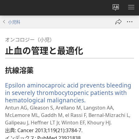
サ
メ
イ
ニ
小児科
ト
を
の
表
オンコロジー（小児）
言
示
止血の管理と最適化
語
を
変
抗線溶薬
え
る
Epsilon aminocaproic acid prevents bleeding
in severely thrombocytopenic patients with
hematological malignancies.
（新
し
Antun AG, Gleason S, Arellano M, Langston AA,
い
McLemore ML, Gaddh M, el Rassi F, Bernal-Mizrachi L,
タ
Galipeau J, Heffner LT Jr, Winton EF, Khoury HJ.
ブ
出典
‎: Cancer 2013;119(21):3784-7.
で
インデックス
‎: PubMed 23921838