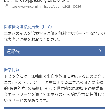
‎: 10.1016/j.jpedsurg.2013.01.019
開
（新
https://www.ncbi.nlm.nih.gov/pubmed/23480936
く）
し
い
タ
ブ
医療機関連絡委員会（HLC）
で
エホバの証人を治療する医師を無料でサポートする地元の
開
く）
代表者と連絡をお取りください。
連絡先
医学情報
トピックには，無輸血で出血や貧血に対応するためのクリ
ニカル･ストラテジー，医療に関するエホバの証人の宗教
的･倫理的立場の説明，そして世界的な医療機関連絡委員
会ネットワークを通じてエホバの証人が医学界に提供して
いるサービスがあります。